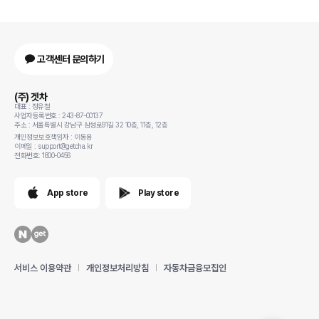
고객센터 문의하기
(주) 겟차
대표 : 정유철
사업자등록번호 : 243-87-00137
주소 : 서울특별시 강남구 삼성로91길 32 10층, 11층, 12층
개인정보보호책임자 : 이동용
이메일 : support@getcha.kr
전화번호: 1800-0456
App store
Play store
서비스 이용약관
개인정보처리방침
자동차금융모집인