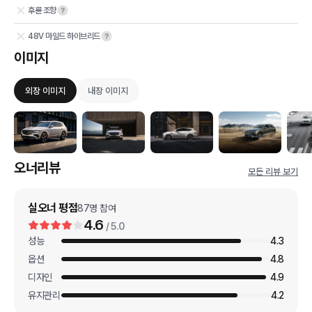
후륜 조향
48V 마일드 하이브리드
이미지
외장 이미지
내장 이미지
오너리뷰
모든 리뷰 보기
실오너 평점
87
명 참여
4.6
/ 5.0
성능
4.3
옵션
4.8
디자인
4.9
유지관리
4.2