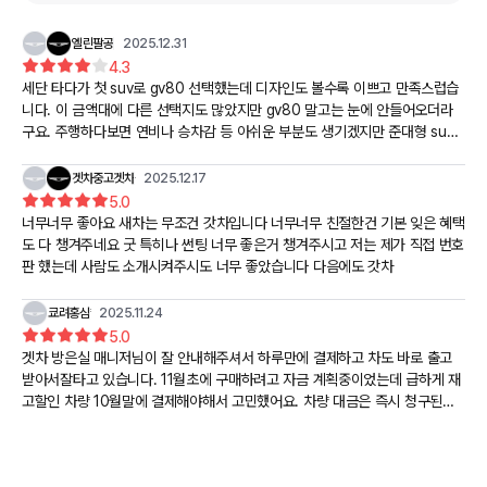
엘린팔공
2025.12.31
4.3
세단 타다가 첫 suv로 gv80 선택했는데 디자인도 볼수록 이쁘고 만족스럽습
니다. 이 금액대에 다른 선택지도 많았지만 gv80 말고는 눈에 안들어오더라
구요. 주행하다보면 연비나 승차감 등 아쉬운 부분도 생기겠지만 준대형 suv
에서는 어느정도 감수해야되는 부분이라고 생각해요. 겟차가 타 업체 대비 0.1
프로 더 높길래 선택했는데 친절히 상담해주시고 대응도 빨라서 만족스러웠습
겟차중고겟차
2025.12.17
니다. 2026년 새해 복 많이 받으세요😄
5.0
너무너무 좋아요 새차는 무조건 갓차입니다 너무너무 친절한건 기본 잊은 혜택
도 다 챙겨주네요 굿 특히나 썬팅 너무 좋은거 챙겨주시고 저는 제가 직접 번호
판 했는데 사람도 소개시켜주시도 너무 좋았습니다 다음에도 갓차
쿄려홍샴
2025.11.24
5.0
겟차 방은실 매니저님이 잘 안내해주셔서 하루만에 결제하고 차도 바로 출고
받아서잘타고 있습니다. 11월초에 구매하려고 자금 계획중이었는데 급하게 재
고할인 차량 10월말에 결제해야해서 고민했어요. 차량 대금은 즉시 청구된다
고 알고 있어서 안될거라 생각했는데 신용도에 따라서 차량 금액 절반 이상을
결제일에 빠져나가게 안내해주셨네요. 덕분에 오토캐시백도 받고 결제도 문제
없이 진행되어서 할인받고 차량구매 가능했습니다 감사합니다