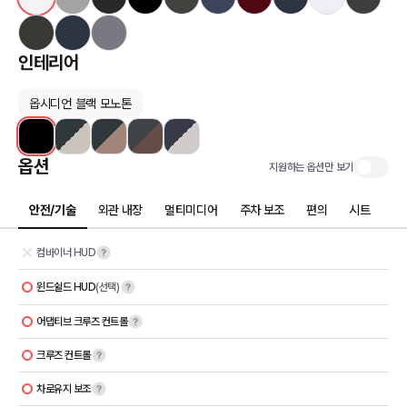
인테리어
옵시디언 블랙 모노톤
옵션
지원하는 옵션만 보기
안전/기술
외관 내장
멀티미디어
주차 보조
편의
시트
컴바이너 HUD
윈드쉴드 HUD
(선택)
어댑티브 크루즈 컨트롤
크루즈 컨트롤
차로유지 보조