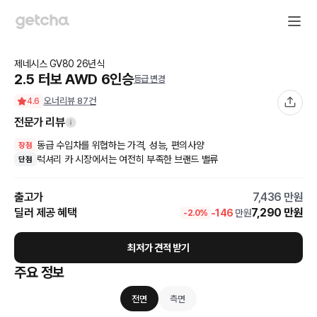
제네시스
GV80
26
년식
2.5 터보 AWD 6인승
등급 변경
오너리뷰
87
건
4.6
전문가 리뷰
동급 수입차를 위협하는 가격, 성능, 편의사양
장점
럭셔리 카 시장에서는 여전히 부족한 브랜드 밸류
단점
출고가
7,436
만원
딜러 제공 혜택
7,290
만원
-
146
만원
-
2.0
%
최저가 견적 받기
주요 정보
전면
측면