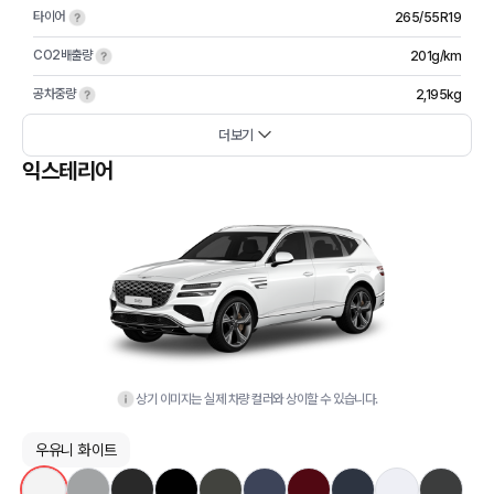
타이어
265/55R19
CO2배출량
201g/km
공차중량
2,195kg
더보기
익스테리어
상기 이미지는 실제 차량 컬러와 상이할 수 있습니다.
우유니 화이트