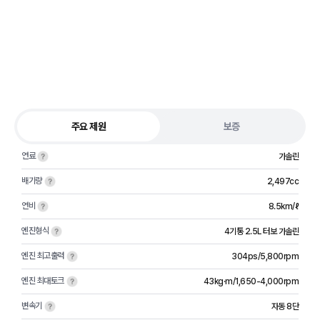
주요 제원
보증
연료
가솔린
배기량
2,497cc
연비
8.5km/ℓ
엔진형식
4기통 2.5L 터보 가솔린
엔진 최고출력
304ps/5,800rpm
엔진 최대토크
43kg·m/1,650-4,000rpm
변속기
자동 8단