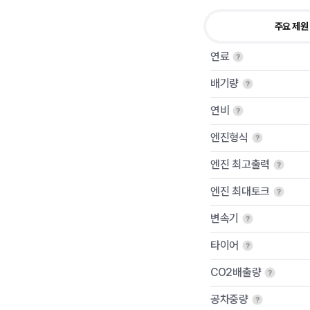
주요 제원
연료
배기량
연비
엔진형식
엔진 최고출력
엔진 최대토크
변속기
타이어
CO2배출량
공차중량