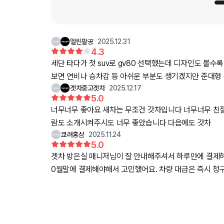
엘린팔공
2025.12.31
4.3
세단 타다가 첫 suv로 gv80 선택했는데 디자인도 볼수록
보면 연비나 승차감 등 아쉬운 부분도 생기겠지만 준대형 suv에서는 어느정도 감수해
겟차중고겟차
2025.12.17
절히 상담해주시고 대응도 빨라서 만족스러웠습니다. 202
5.0
너무너무 좋아요 새차는 무조건 갓차입니다 너무너무 친절
람도 소개시켜주시도 너무 좋았습니다 다음에도 갓차
쿄려홍샴
2025.11.24
5.0
겟차 방은실 매니저님이 잘 안내해주셔서 하루만에 결제하고 차도 바로 출고 받아서잘타고 있습니다. 11월초에 구매하려고 자금 계획중이었는데 급하게 재고할인 차량 1
0월말에 결제해야해서 고민했어요. 차량 대금은 즉시 청구된다고 알고 있어서 안될거라 생각했는데 신용도에 따라서 차량 금액 절반 이상을 결제일에 빠져나가게 안내해