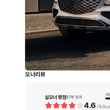
오너리뷰
성
실오너 평점
87
명 참여
4.6
/ 5.0
디