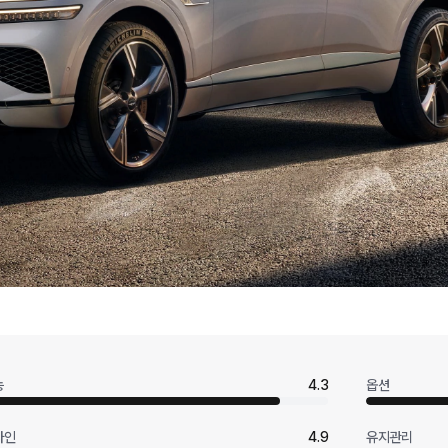
능
4.3
옵션
자인
4.9
유지관리