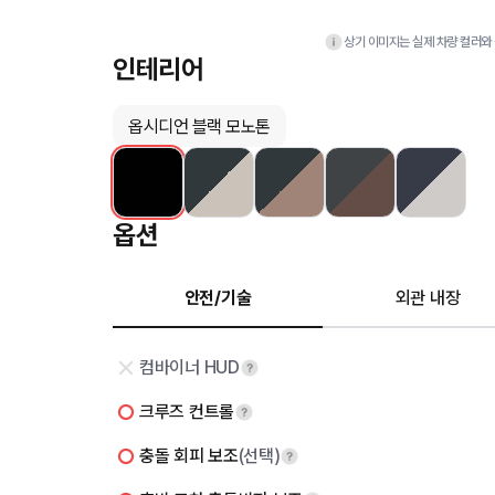
상기 이미지는 실제 차량 컬러와 
인테리어
옵시디언 블랙 모노톤
옵션
안전/기술
외관 내장
컴바이너 HUD
크루즈 컨트롤
충돌 회피 보조
(선택)