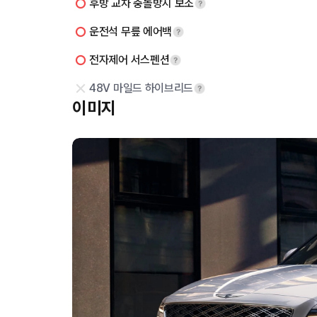
후방 교차 충돌방지 보조
운전석 무릎 에어백
전자제어 서스펜션
48V 마일드 하이브리드
이미지