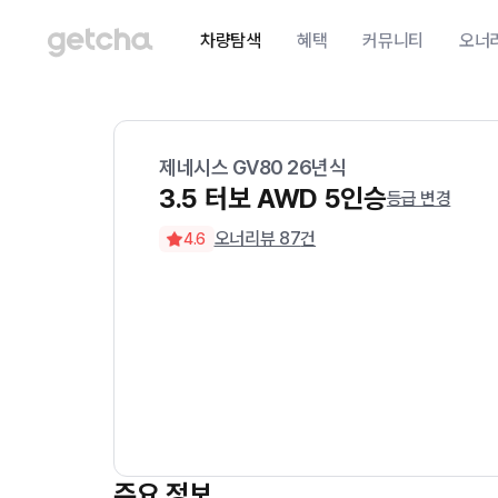
차량탐색
혜택
커뮤니티
오너
제네시스
GV80
26
년식
3.5 터보 AWD 5인승
등급 변경
오너리뷰
87
건
4.6
주요 정보