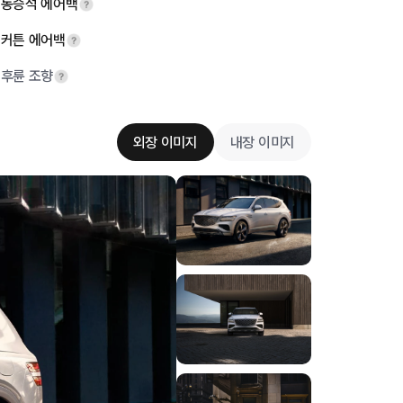
동승석 에어백
커튼 에어백
후륜 조향
외장 이미지
내장 이미지