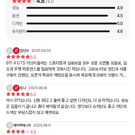
4.8
/ 5.0
성능
4.9
옵션
4.5
디자인
5.0
유지관리
4.6
일단사
2025.09.03
5.0
911 4 GTS 카브리올레는 스포티함과 실용성을 모두 갖춘 오픈톱 모델로, 일
상과 주행 퍼포먼스를 절묘하게 조화시킨 차입니다. 고성능 터보 엔진과 사륜
구동의 안정감, 오픈카 특유의 해방감을 동시에 제공해 포르쉐의 브랜드 가치
를 극대화한 모델이라 할 수 있습니다. 럭셔리하면서도 운전에 집중할 수 있는
드라이버 중심의 완성도가 돋보입니다.
토나
2025.06.18
5.0
역시 911입니다. 신형 992.2 출력 좋고 앞면 디자인도 더 공격적입니다. 성능
은 길들이기 끝나고 좀더 봐야될것 같습니다. 생각보다 승차감도 좋고 카민레
드색상 부담스럽지 않고 예쁘네요
해치백매니아
2025.06.11
4.5