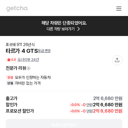
해당 차량은 단종되었어요.
다른 차량 보러가기
포르쉐
911
26
년식
타르가 4 GTS
등급 변경
오너리뷰
24
건
4.8
전문가 리뷰
모두가 인정하는 자동차
장점
자비란 없는 가격
단점
출고가
2억 6,680
만원
할인가
2억 6,680
만원
-
0
만원
-
0.0
%
프로모션 할인가
2억 6,680
만원
-
0
만원
-
0.0
%
최저가 견적 받기