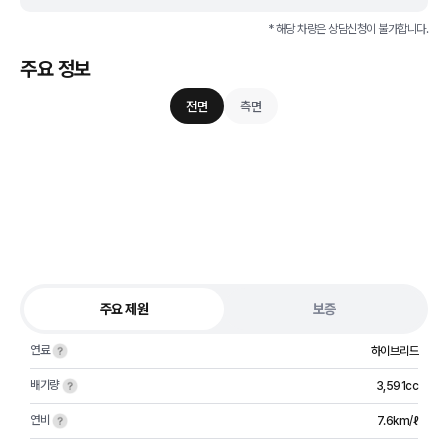
* 해당 차량은 상담신청이 불가합니다.
주요 정보
전면
측면
주요 제원
보증
연료
하이브리드
배기량
3,591cc
연비
7.6km/ℓ