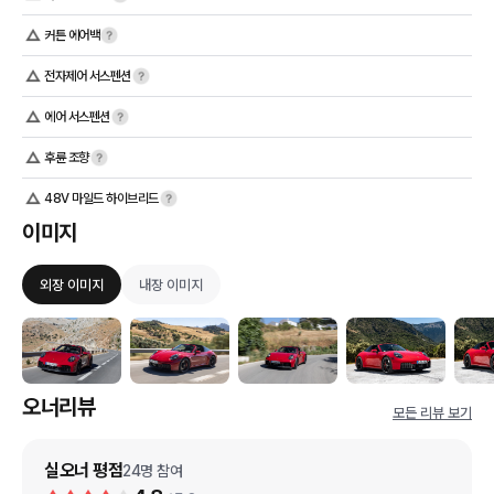
커튼 에어백
전자제어 서스펜션
에어 서스펜션
후륜 조향
48V 마일드 하이브리드
이미지
외장 이미지
내장 이미지
오너리뷰
모든 리뷰 보기
실오너 평점
24
명 참여