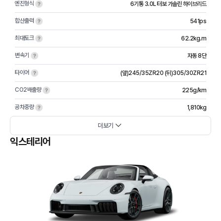
엔진형식
6기통 3.0L 터보 가솔린 하이브리드
합산출력
541ps
최대토크
62.2kg.m
변속기
자동 8단
타이어
(앞)245/35ZR20 (뒤)305/30ZR21
CO2배출량
225g/km
공차중량
1,810kg
더보기
익스테리어