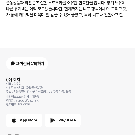
운동성능과 외관은 확실한 스포츠카를 소유한 만족감을 줍니다. 장기 보유에
따른 유지비는 아직 모르겠습니다만, 현재까지는 너무 행복하네요. 그리고 겟
차 통해 캐쉬백을 더욱더 잘 받을 수 있어 좋았고, 특히 너무나 친절하고 깔끔
하게 상담 및 처리를 잘해주신 '박상은'님에게도 추천 올립니다.
고객센터 문의하기
(주) 겟차
대표 : 정유철
사업자등록번호 : 243-87-00137
주소 : 서울특별시 강남구 삼성로91길 32 10층, 11층, 12층
개인정보보호책임자 : 이동용
이메일 : support@getcha.kr
전화번호: 1800-0456
App store
Play store