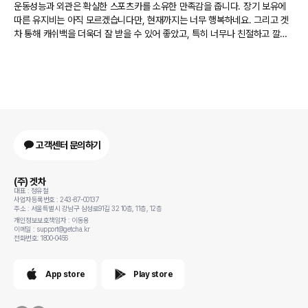
운동성능과 외관은 확실한 스포츠카를 소유한 만족감을 줍니다. 장기 보유에
따른 유지비는 아직 모르겠습니다만, 현재까지는 너무 행복하네요. 그리고 겟
차 통해 캐쉬백을 더욱더 잘 받을 수 있어 좋았고, 특히 너무나 친절하고 깔끔
하게 상담 및 처리를 잘해주신 '박상은'님에게도 추천 올립니다.
고객센터 문의하기
(주) 겟차
대표 : 정유철
사업자등록번호 : 243-87-00137
주소 : 서울특별시 강남구 삼성로91길 32 10층, 11층, 12층
개인정보보호책임자 : 이동용
이메일 : support@getcha.kr
전화번호: 1800-0456
App store
Play store