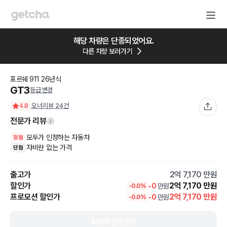
해당 차량은 단종되었어요.
다른 차량 보러가기
포르쉐
911
26
년식
GT3
등급 변경
오너리뷰
24
건
4.8
전문가 리뷰
모두가 인정하는 자동차
장점
자비란 없는 가격
단점
출고가
2억 7,170
만원
할인가
2억 7,170
만원
-
0
만원
-
0.0
%
프로모션 할인가
2억 7,170
만원
-
0
만원
-
0.0
%
최저가 견적 받기