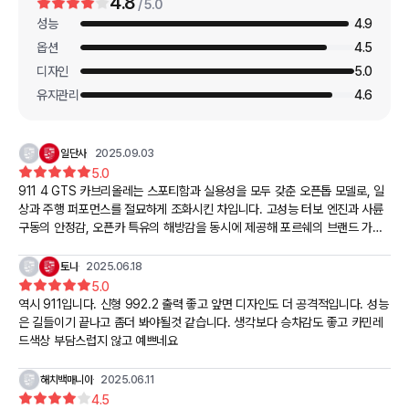
4.8
/ 5.0
성능
4.9
옵션
4.5
디자인
5.0
유지관리
4.6
일단사
2025.09.03
5.0
911 4 GTS 카브리올레는 스포티함과 실용성을 모두 갖춘 오픈톱 모델로, 일
상과 주행 퍼포먼스를 절묘하게 조화시킨 차입니다. 고성능 터보 엔진과 사륜
구동의 안정감, 오픈카 특유의 해방감을 동시에 제공해 포르쉐의 브랜드 가치
를 극대화한 모델이라 할 수 있습니다. 럭셔리하면서도 운전에 집중할 수 있는
드라이버 중심의 완성도가 돋보입니다.
토나
2025.06.18
5.0
역시 911입니다. 신형 992.2 출력 좋고 앞면 디자인도 더 공격적입니다. 성능
은 길들이기 끝나고 좀더 봐야될것 같습니다. 생각보다 승차감도 좋고 카민레
드색상 부담스럽지 않고 예쁘네요
해치백매니아
2025.06.11
4.5