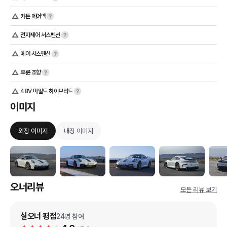
커튼 에어백
전자제어 서스펜션
에어 서스펜션
후륜 조향
48V 마일드 하이브리드
이미지
외장 이미지
내장 이미지
오너리뷰
모든 리뷰 보기
실오너 평점
24
명 참여