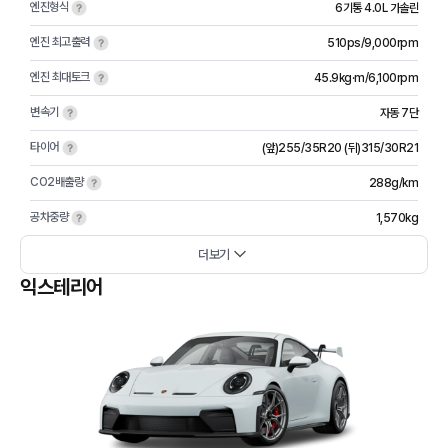
엔진형식
6기통 4.0L 가솔린
엔진 최고출력
510ps/9,000rpm
엔진 최대토크
45.9kg·m/6,100rpm
변속기
자동 7단
타이어
(앞)255/35R20 (뒤)315/30R21
CO2배출량
288g/km
공차중량
1,570kg
더보기
익스테리어