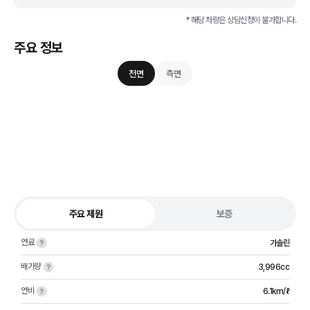
* 해당 차량은 상담신청이 불가합니다.
주요 정보
전면
측면
주요 제원
보증
연료
가솔린
배기량
3,996cc
연비
6.1km/ℓ