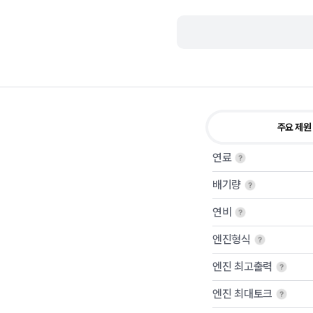
주요 제원
연료
배기량
연비
엔진형식
엔진 최고출력
엔진 최대토크