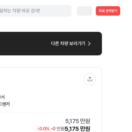
무료 견적받기
다른 차량 보러가기
과서
 그랜저
5,175
만원
5,175
만원
-
0
만원
-
0.0
%