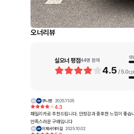
오너리뷰
성
실오너 평점
44
명 참여
4.5
/ 5.0
디
쿠니짱
2025.11.05
4.3
패밀리카로 추천드립니다. 안정감과 중후한 느낌이 좋습니
만족스러운 구매입니다
이제서야이걸
2025.10.02