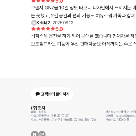
5.0
그랜저 GN7을 10일 정도 타보니 디자인에서 느껴지는
는 듯했고, 2열 공간과 편의 기능도 여유로워 가족과 함
아테네2
2025.08.13
대보다 높게 나오지는 않았습니다. 전체적으로는 국산 준
5.0
갑작스레 운전을 하게 되어 구매를 했습니다 현대차를 
오토홀드라는 기능이 우선 편하더군요 아직까지는 주로 쓰
고객센터 문의하기
(주) 겟차
대표 : 정유철
개인정보보호책임자 : 이
사업자등록번호 : 243-87-00137
이메일 : support@getcha.
주소 : 서울특별시 강남구 삼성로91길 32 10층, 11층, 12층
전화번호: 1800-0456