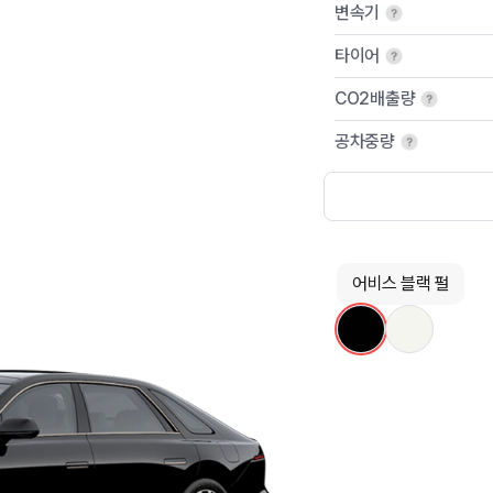
변속기
타이어
CO2배출량
공차중량
어비스 블랙 펄