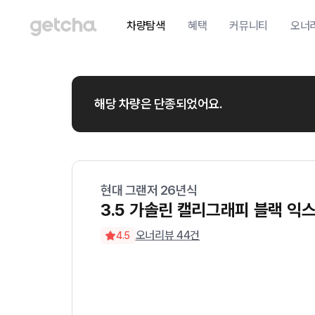
차량탐색
혜택
커뮤니티
오너
해당 차량은 단종되었어요.
현대
그랜저
26
년식
3.5 가솔린 캘리그래피 블랙 익
오너리뷰
44
건
4.5