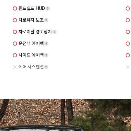
윈드쉴드 HUD
차로유지 보조
차로이탈 경고장치
운전석 에어백
사이드 에어백
에어 서스펜션