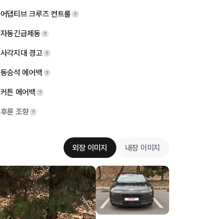
어댑티브 크루즈 컨트롤
자동긴급제동
사각지대 경고
동승석 에어백
커튼 에어백
후륜 조향
외장 이미지
내장 이미지