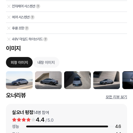
전자제어 서스펜션
에어 서스펜션
후륜 조향
48V 마일드 하이브리드
이미지
외장 이미지
내장 이미지
오너리뷰
모든 리뷰 보기
실오너 평점
14
명 참여
4.4
/ 5.0
성능
4.6