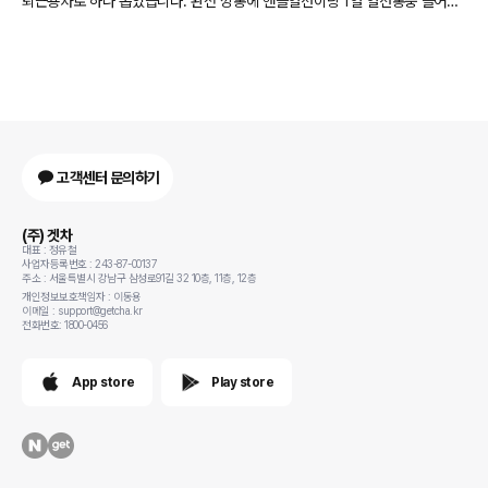
퇴근용차로 하나 뽑았습니다. 완전 깡통에 핸들열선이랑 1열 열선통풍 들어간
컴포트 초이스인가 하나 넣고 뽑았는데 보조금 1350만 정도에 할인 380만해
서 2년 뒤 반납조건으로 매달 35만원만 내는 조건인데 충전카드 80만원도 주
고 괜찮네요. 전기차 생각보다 괜찮아서 다음엔 i7이나 타이칸으로 기변해볼까
하는 생각이 듭니다
고객센터 문의하기
(주) 겟차
대표 : 정유철
사업자등록번호 : 243-87-00137
주소 : 서울특별시 강남구 삼성로91길 32 10층, 11층, 12층
개인정보보호책임자 : 이동용
이메일 : support@getcha.kr
전화번호: 1800-0456
App store
Play store