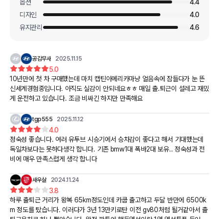
옵션
4.4
디자인
4.0
유지관리
4.6
공감무새
2025.11.15
5.0
10년만에 첫 차 구매했는데 마치 캡틴아메리카마냥 얼음속에 잠들다가 눈 뜬
신세계경험중입니다. 아직도 실감이 안되네요ㅎㅎ 매일 출.퇴근이 설레고 재밌
게 운전하고 있습니다. 조금 비싸긴 하지만 만족해요
tgp555
2025.11.12
4.0
정숙성 좋습니다. 여러 유투브 시승기에서 승차감이 좋다고 해서 기대했는데
독일차보다는 못하다생각 합니다. 기존 bmw1대 폭바2대 보유.. 정숙성과 전
비에 매우 만족스럽게 생각 합니다
새우살
2024.11.24
3.8
하루 출퇴근 거리가 왕복 65km정도인데 카쿱 출고하고 두달 반만에 6500k
m 정도를 탔습니다. 이러다가 3년 13만키로탄 이전 gv80처럼 될거같아서 출