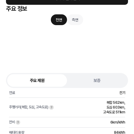
주요 정보
전면
측면
주요 제원
보증
연료
전기
복합 562km
,
주행거리(복합, 도심, 고속도로)
도심 603km
,
고속도로 511km
전비
6km/kWh
배터리 용량
84kWh