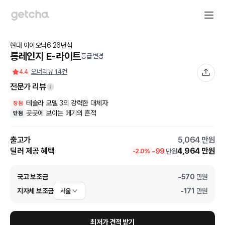
현대
아이오닉6
26
년식
롱레인지 E-라이트
등급 변경
오너리뷰
14
건
4.4
전문가 리뷰
테슬라 모델 3의 강력한 대체자
장점
곳곳에 보이는 메기의 흔적
단점
출고가
5,064
만원
딜러 제공 혜택
4,964
만원
-
99
만원
-
2.0
%
국고 보조금
-
570
만원
지자체 보조금
-
171
만원
서울
최저가 견적 받기