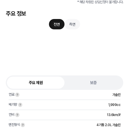
* 해당 차량은 상담신청이 불가합니다.
주요 정보
전면
측면
주요 제원
보증
연료
가솔린
배기량
1,999cc
연비
13.6km/ℓ
엔진형식
4기통 2.0L 가솔린