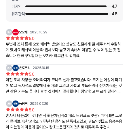
디자인
4.7
유지관리
4.8
오오제
2025.10.29
5.0
두번째 겟차 통해 오토 캐쉬백 받았어요 상담도 친절하게 잘 해주셔서 수월하
게 했네요 캐쉬백 이율 타 업체보다 높고 계속해서 이용할 수 밖에 없는 것 같
습니다 현금 구입할때는 겟차가 최고인 것 같아요
은도토리
2025.10.15
5.0
이전 로체 차량을 오래 타다가 코나로 신차 출고했습니다! 크기는 여성이 타기
에 넓고 뒷자석도 널널해서 좋아요! 그리고 가볍고 부드러워서 전기차 타는 것
만 같은 기분도 듭니다 ㅎㅎ 겟챠에서 결제했더니 정말 쉽고 빠르게 결제진행
할 수 있어서 좋았어요! 너무 추천드려요~
늉담곰
2025.07.29
5.0
혼자서 타는일이 많다면 딱 좋은차인거같아요. 트렁크도 윗판? 떼어내면 그렇
게 좁아보이진 않아요. 안전관련 옵션도 만족하고있고, 빌트인캠2도 음성녹음
이 되는점이 마음에 들어요~ 왕초보운전자의 첫차로 매우매우 추천~!