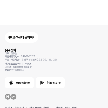
고객센터 문의하기
(주) 겟차
대표 : 정유철
사업자등록번호 : 243-87-00137
주소 : 서울특별시 강남구 삼성로91길 32 10층, 11층, 12층
개인정보보호책임자 : 이동용
이메일 : support@getcha.kr
전화번호: 1800-0456
App store
Play store