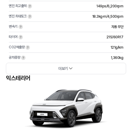
엔진 최고출력
149ps/6,200rpm
엔진 최대토크
18.3kg·m/4,500rpm
변속기
자동 무단
타이어
215/60R17
CO2배출량
121g/km
공차중량
1,360kg
더보기
익스테리어