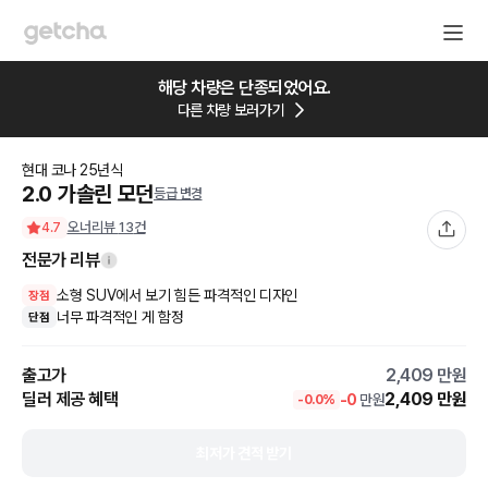
해당 차량은 단종되었어요.
다른 차량 보러가기
현대
코나
25
년식
2.0 가솔린 모던
등급 변경
오너리뷰
13
건
4.7
전문가 리뷰
소형 SUV에서 보기 힘든 파격적인 디자인
장점
너무 파격적인 게 함정
단점
출고가
2,409
만원
딜러 제공 혜택
2,409
만원
-
0
만원
-
0.0
%
최저가 견적 받기