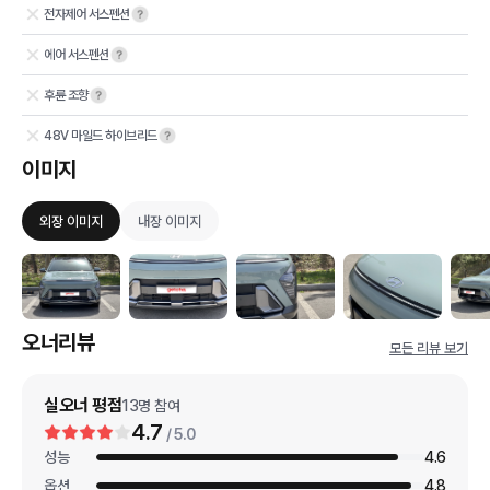
전자제어 서스펜션
에어 서스펜션
후륜 조향
48V 마일드 하이브리드
이미지
외장 이미지
내장 이미지
오너리뷰
모든 리뷰 보기
실오너 평점
13
명 참여
4.7
/ 5.0
성능
4.6
옵션
4.8