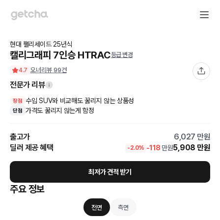
현대
팰리세이드
25
년식
캘리그래피 7인승 HTRAC
등급 변경
오너리뷰
99
건
4.7
전문가 리뷰
수입 SUV와 비교해도 꿇리지 않는 상품성
장점
가격도 꿇리지 않는게 함정
단점
출고가
6,027
만원
딜러 제공 혜택
5,908
만원
-
118
만원
-
2.0
%
최저가 견적 받기
주요 정보
전면
측면