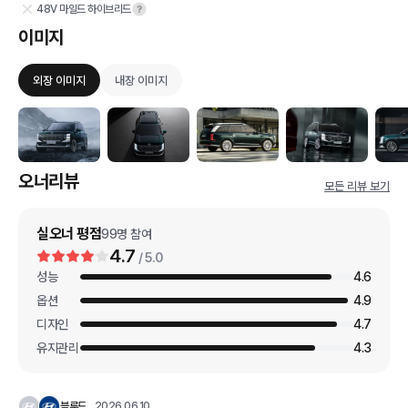
48V 마일드 하이브리드
이미지
외장 이미지
내장 이미지
오너리뷰
모든 리뷰 보기
실오너 평점
99
명 참여
4.7
/ 5.0
성능
4.6
옵션
4.9
디자인
4.7
유지관리
4.3
블루드
2026.06.10