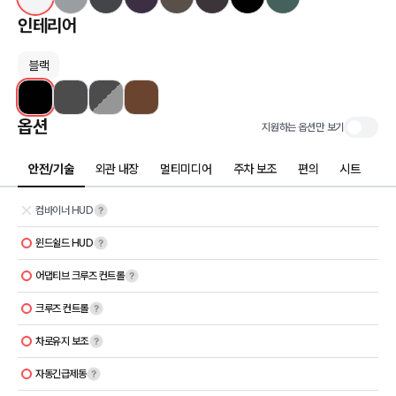
인테리어
블랙
옵션
지원하는 옵션만 보기
안전/기술
외관 내장
멀티미디어
주차 보조
편의
시트
컴바이너 HUD
윈드쉴드 HUD
어댑티브 크루즈 컨트롤
크루즈 컨트롤
차로유지 보조
자동긴급제동