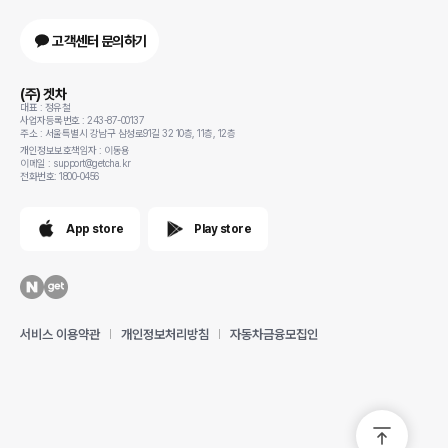
고객센터 문의하기
(주) 겟차
대표 : 정유철
사업자등록번호 : 243-87-00137
주소 : 서울특별시 강남구 삼성로91길 32 10층, 11층, 12층
개인정보보호책임자 : 이동용
이메일 : support@getcha.kr
전화번호: 1800-0456
App store
Play store
서비스 이용약관
개인정보처리방침
자동차금융모집인