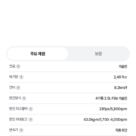
주요 제원
보증
연료
가솔린
배기량
2,497cc
연비
8.2km/ℓ
엔진형식
4기통 2.5L 터보 가솔린
엔진 최고출력
281ps/5,800rpm
엔진 최대토크
43.0kg·m/1,700-4,000rpm
변속기
자동 8단