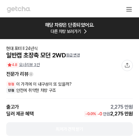
해당 차량은 단종되었어요.
다른 차량 보러가기
현대
포터 II
24
년식
일반캡 초장축 모던 2WD
등급 변경
오너리뷰
3
건
4.8
전문가 리뷰
이 가격에 이 내구성이 또 있을까?
장점
안전에 취약한 차량 구조
단점
출고가
2,275
만원
딜러 제공 혜택
2,275
만원
-
0
만원
-
0.0
%
최저가 견적 받기