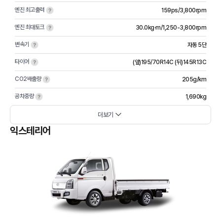
엔진 최고출력
159ps/3,800rpm
엔진 최대토크
30.0kg·m/1,250-3,800rpm
변속기
자동 5단
타이어
(앞)195/70R14C (뒤)145R13C
CO2배출량
205g/km
공차중량
1,690kg
더보기
익스테리어