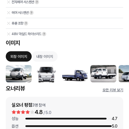
전자제어 서스펜션
에어 서스펜션
후륜 조향
48V 마일드 하이브리드
이미지
외장 이미지
내장 이미지
오너리뷰
모든 리뷰 보기
실오너 평점
3
명 참여
4.8
/ 5.0
성능
4.7
옵션
5.0