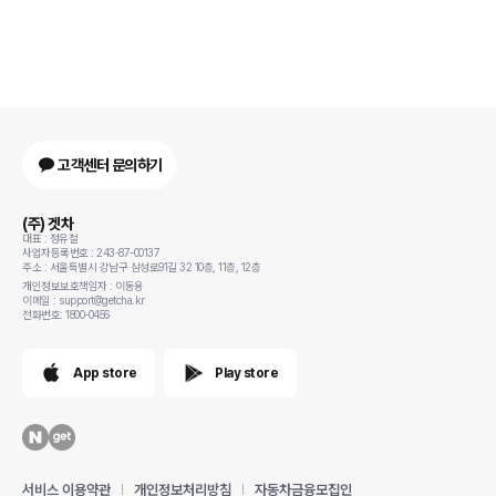
은근히 봉고보다 포터가편하니 포터로 선택하시면 후회없을것같습니다 2대 더
계약하고 기다리고있어요!
고객센터 문의하기
(주) 겟차
대표 : 정유철
사업자등록번호 : 243-87-00137
주소 : 서울특별시 강남구 삼성로91길 32 10층, 11층, 12층
개인정보보호책임자 : 이동용
이메일 : support@getcha.kr
전화번호: 1800-0456
App store
Play store
서비스 이용약관
개인정보처리방침
자동차금융모집인