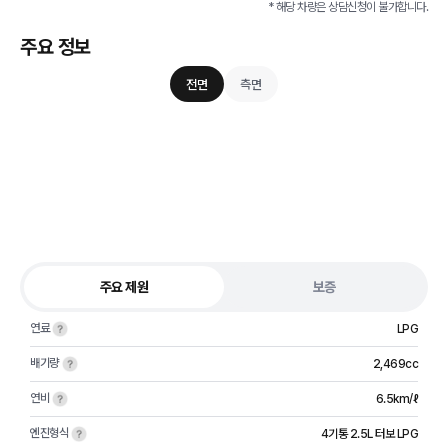
* 해당 차량은 상담신청이 불가합니다.
주요 정보
전면
측면
주요 제원
보증
연료
LPG
배기량
2,469cc
연비
6.5km/ℓ
엔진형식
4기통 2.5L 터보 LPG