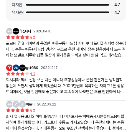
디자인
4.7
유지관리
4.7
하진대디
2026.04.16
5.0
포르쉐 718 카이맨과 동일한 후륜구동 미드십 기반 쿠페 포터2 슈퍼캡 장축입
니다. 수동+후륜+미드쉽 엔진의 구조로 운전 재미와 장축 실용성까지 모두 겸
비한 모델로 지루한 납품 일상에 즐거움을 느끼고 싶어 큰 맘 먹고 데려왔습니
다. 법인 명의라서 녹색 번호판이 달릴 거 같아서 걱정했는데 차량 가액 8천만
원에 한 끝 차이로 미치지 못해 하얀색 번호판으로 내렸습니다. 출고 가격은 9
getG80
2022.12.17
70만원입니다. 프로모션이나 오토캐시백은 못 받았고 중고차 딜러와 5분 쇼
4.3
부 끝에 30만원 할인 넉넉하게 잘 받았습니다.
회사차라 딱히 신경 쓰는 차는 아니라 주행성능이나 옵션 같은거는 생각한적
없는데 쓰면서 생각하게 되었습니다. 2000만원에 육박하는 차이고 1톤 상용
트럭이라는것을 감안해도 좋은차이고 후속작이 나오면은 조금 안전하게 나오
면 좋겠네요.
아롱이
2022.03.22
5.0
회사 업무용 포터2 하이내장탑입니다 여기보시는 택배종사자분들께도움이될
까하여 올리게됬습니다. 카고포터 수동도 가지고있습니다 운전의재미는 수동
이 더나은것같습니다. 시내주행시 오토 무조건 선택하는게 좋습니다. 정비성은