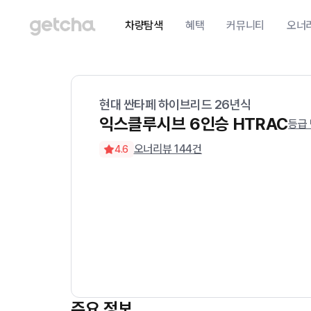
차량탐색
혜택
커뮤니티
오너
현대
싼타페 하이브리드
26
년식
익스클루시브 6인승 HTRAC
등급
오너리뷰
144
건
4.6
주요 정보