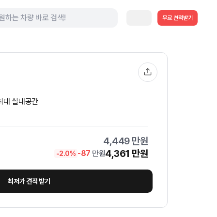
무료 견적받기
 최대 실내공간
4,449
만원
4,361
만원
-
87
만원
-
2.0
%
최저가 견적 받기