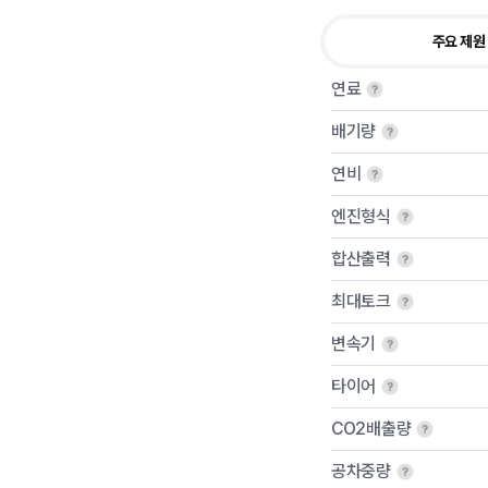
주요 제원
연료
배기량
연비
엔진형식
합산출력
최대토크
변속기
타이어
CO2배출량
공차중량