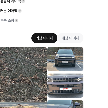
동승석 에어백
커튼 에어백
후륜 조향
외장 이미지
내장 이미지