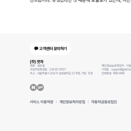
천드립니다. 못생겼다는 것 때문에 호불호가 있는데, 저
고객센터 문의하기
(주) 겟차
대표 : 정유철
개인정보보호책임자 : 이
사업자등록번호 : 243-87-00137
이메일 : support@getcha.
주소 : 서울특별시 강남구 삼성로91길 32 10층, 11층, 12층
전화번호: 1800-0456
서비스 이용약관
개인정보처리방침
자동차금융모집인