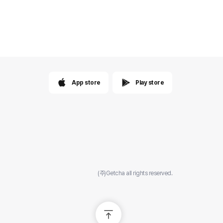
App store
Play store
(주)Getcha all rights reserved.