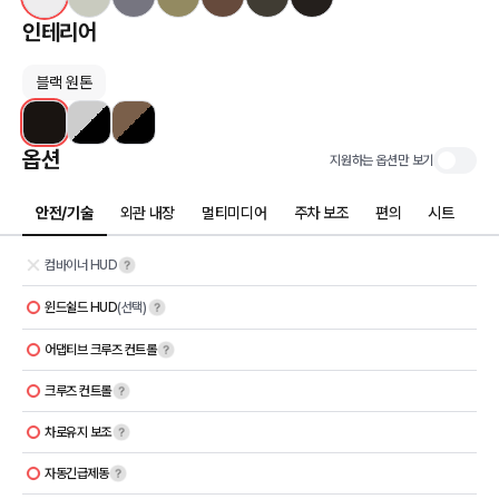
인테리어
블랙 원톤
옵션
지원하는 옵션만 보기
안전/기술
외관 내장
멀티미디어
주차 보조
편의
시트
컴바이너 HUD
윈드쉴드 HUD
(선택)
어댑티브 크루즈 컨트롤
크루즈 컨트롤
차로유지 보조
자동긴급제동