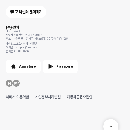
고객센터 문의하기
(주) 겟차
대표 : 정유철
사업자등록번호 : 243-87-00137
주소 : 서울특별시 강남구 삼성로91길 32 10층, 11층, 12층
개인정보보호책임자 : 이동용
이메일 : support@getcha.kr
전화번호: 1800-0456
App store
Play store
서비스 이용약관
개인정보처리방침
자동차금융모집인