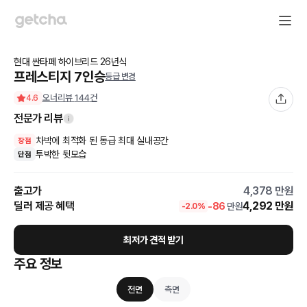
현대
싼타페 하이브리드
26
년식
프레스티지 7인승
등급 변경
오너리뷰
144
건
4.6
전문가 리뷰
차박에 최적화 된 동급 최대 실내공간
장점
투박한 뒷모습
단점
출고가
4,378
만원
딜러 제공 혜택
4,292
만원
-
86
만원
-
2.0
%
최저가 견적 받기
주요 정보
전면
측면