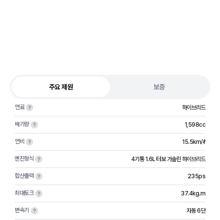
주요 제원
보증
연료
하이브리드
배기량
1,598cc
연비
15.5km/ℓ
엔진형식
4기통 1.6L 터보 가솔린 하이브리드
합산출력
235ps
최대토크
37.4kg.m
변속기
자동 6단