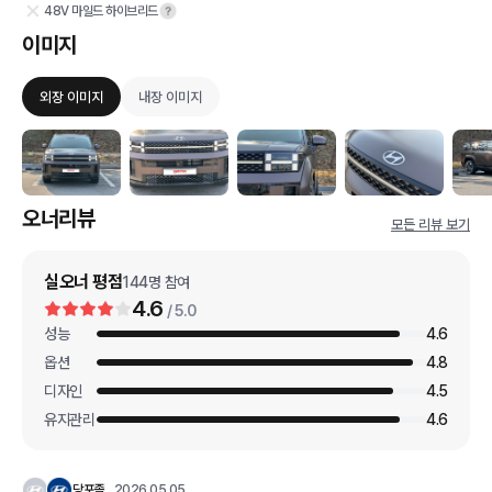
48V 마일드 하이브리드
이미지
외장 이미지
내장 이미지
오너리뷰
모든 리뷰 보기
실오너 평점
144
명 참여
4.6
/ 5.0
성능
4.6
옵션
4.8
디자인
4.5
유지관리
4.6
당포졸
2026.05.05