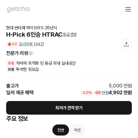
현대
싼타페 하이브리드
26
년식
H-Pick 6인승 HTRAC
등급 변경
오너리뷰
144
건
4.6
전문가 리뷰
차박에 최적화 된 동급 최대 실내공간
장점
투박한 뒷모습
단점
출고가
5,000
만원
딜러 제공 혜택
4,902
만원
-
98
만원
-
2.0
%
최저가 견적 받기
주요 정보
전면
측면