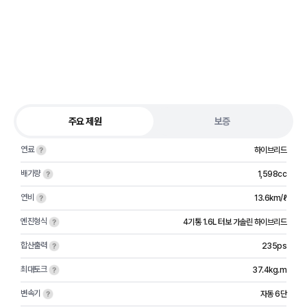
주요 제원
보증
연료
하이브리드
배기량
1,598cc
연비
13.6km/ℓ
엔진형식
4기통 1.6L 터보 가솔린 하이브리드
합산출력
235ps
최대토크
37.4kg.m
변속기
자동 6단