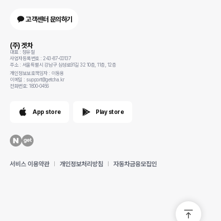
고객센터 문의하기
(주) 겟차
대표 : 정유철
사업자등록번호 : 243-87-00137
주소 : 서울특별시 강남구 삼성로91길 32 10층, 11층, 12층
개인정보보호책임자 : 이동용
이메일 : support@getcha.kr
전화번호: 1800-0456
App store
Play store
서비스 이용약관
개인정보처리방침
자동차금융모집인