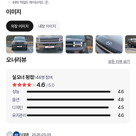
48V 마일드 하이브리드
이미지
외장 이미지
내장 이미지
오너리뷰
모든 리뷰 보기
실오너 평점
144
명 참여
4.6
/ 5.0
성능
4.6
옵션
4.8
디자인
4.5
유지관리
4.6
당포졸
2026.05.05