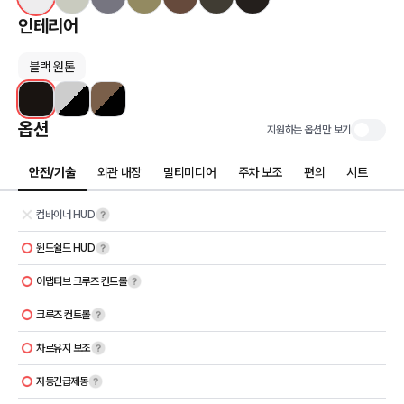
인테리어
블랙 원톤
옵션
지원하는 옵션만 보기
안전/기술
외관 내장
멀티미디어
주차 보조
편의
시트
컴바이너 HUD
윈드쉴드 HUD
어댑티브 크루즈 컨트롤
크루즈 컨트롤
차로유지 보조
자동긴급제동