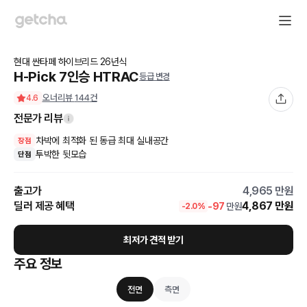
현대
싼타페 하이브리드
26
년식
H-Pick 7인승 HTRAC
등급 변경
오너리뷰
144
건
4.6
전문가 리뷰
차박에 최적화 된 동급 최대 실내공간
장점
투박한 뒷모습
단점
출고가
4,965
만원
딜러 제공 혜택
4,867
만원
-
97
만원
-
2.0
%
최저가 견적 받기
주요 정보
전면
측면