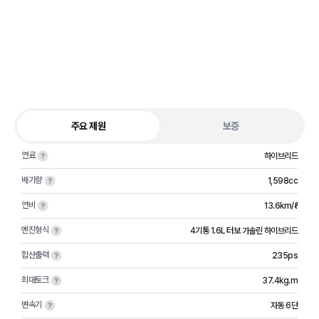
주요 제원
보증
연료
하이브리드
배기량
1,598cc
연비
13.6km/ℓ
엔진형식
4기통 1.6L 터보 가솔린 하이브리드
합산출력
235ps
최대토크
37.4kg.m
변속기
자동 6단