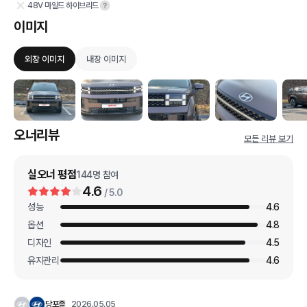
48V 마일드 하이브리드
이미지
외장 이미지
내장 이미지
오너리뷰
모든 리뷰 보기
실오너 평점
144
명 참여
4.6
/ 5.0
성능
4.6
옵션
4.8
디자인
4.5
유지관리
4.6
당포졸
2026.05.05