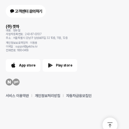
고객센터 문의하기
(주) 겟차
대표 : 정유철
사업자등록번호 : 243-87-00137
주소 : 서울특별시 강남구 삼성로91길 32 10층, 11층, 12층
개인정보보호책임자 : 이동용
이메일 : support@getcha.kr
전화번호: 1800-0456
App store
Play store
서비스 이용약관
개인정보처리방침
자동차금융모집인