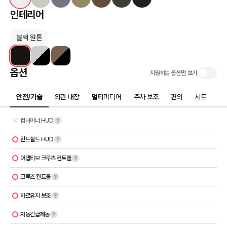
인테리어
블랙 원톤
옵션
지원하는 옵션만 보기
안전/기술
외관 내장
멀티미디어
주차 보조
편의
시트
컴바이너 HUD
윈드쉴드 HUD
어댑티브 크루즈 컨트롤
크루즈 컨트롤
차로유지 보조
자동긴급제동