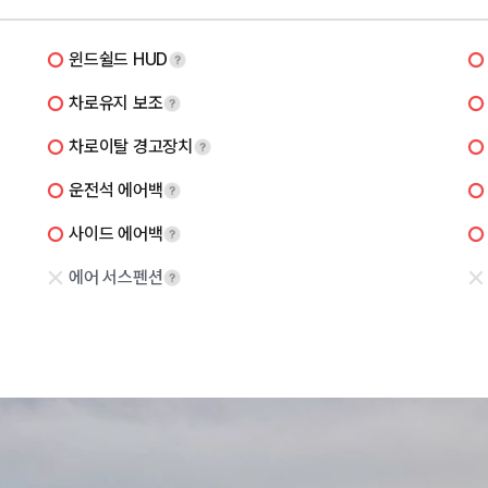
윈드쉴드 HUD
차로유지 보조
차로이탈 경고장치
운전석 에어백
사이드 에어백
에어 서스펜션