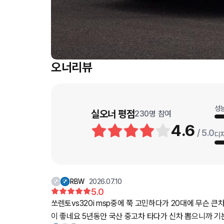
오너리뷰
성
실오너 평점
230
명 참여
4.6
/ 5.0
디
RBW
2026.07.10
5.0
쏘렌토vs320i msp중에 쭉 고민하다가 20대에 무슨 큰차
이 좋네요 5년동안 국산 중고차 타다가 신차 뽑으니까 기