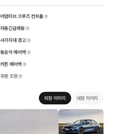
어댑티브 크루즈 컨트롤
자동긴급제동
사각지대 경고
동승석 에어백
커튼 에어백
후륜 조향
외장 이미지
내장 이미지