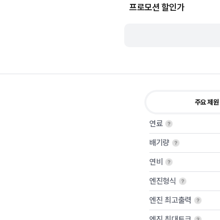
프로모션 할인가
주요 제원
연료
배기량
연비
엔진형식
엔진 최고출력
엔진 최대토크