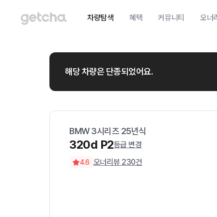
차량탐색
혜택
커뮤니티
오너
해당 차량은 단종되었어요.
BMW
3시리즈
25
년식
320d P2
등급 변경
오너리뷰
230
건
4.6