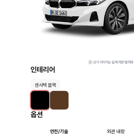
상기 이미지는 실제 차량 컬러와 
인테리어
센사텍 블랙
옵션
안전/기술
외관 내장