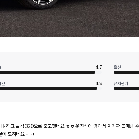
능
4.7
옵션
자인
4.8
유지관리
냐 하고 덜컥 320으로 출고했네요 ㅎㅎ 운전석에 앉아서 계기판 볼때랑 주차하고 
분이 묘하네요 ㅋㅋ