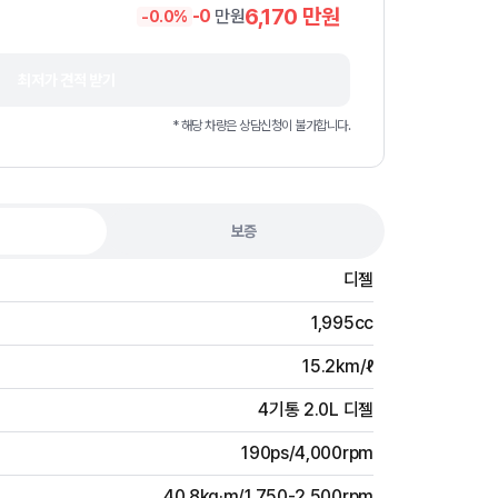
6,170
만원
-
0
만원
-
0.0
%
최저가 견적 받기
* 해당 차량은 상담신청이 불가합니다.
보증
디젤
1,995cc
15.2km/ℓ
4기통 2.0L 디젤
190ps/4,000rpm
40.8kg·m/1,750-2,500rpm