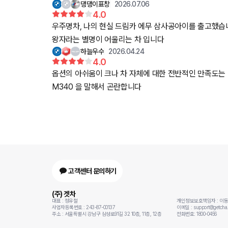
댕댕이표창
2026.07.06
4.0
우주명차, 나의 현실 드림카 에무 삼사공아이를 출고했습니
왕자라는 별명이 어울리는 차 입니다
하늘우수
2026.04.24
4.0
옵션의 아쉬움이 크나 차 자체에 대한 전반적인 만족도는 
M340 을 말해서 곤란합니다
고객센터 문의하기
(주) 겟차
대표 : 정유철
개인정보보호책임자 : 이
사업자등록번호 : 243-87-00137
이메일 : support@getcha.
주소 : 서울특별시 강남구 삼성로91길 32 10층, 11층, 12층
전화번호: 1800-0456