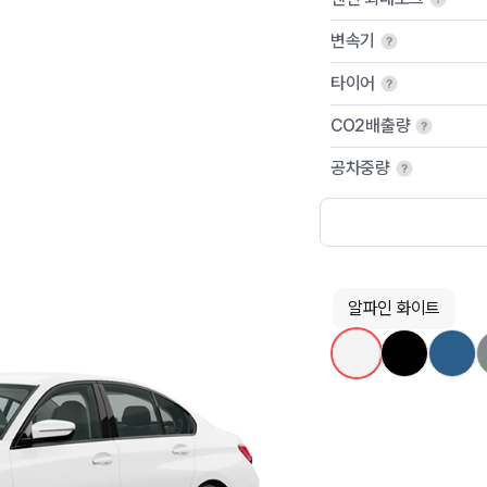
변속기
타이어
CO2배출량
공차중량
알파인 화이트