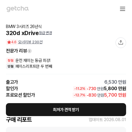
BMW
3시리즈
26
년식
320d xDrive
등급 변경
오너리뷰
230
건
4.6
전문가 리뷰
운전 재미는 동급 최강!
장점
페이스리프트만 두 번째
단점
출고가
6,530
만원
할인가
5,800
만원
-
730
만원
-
11.2
%
프로모션 할인가
5,700
만원
-
830
만원
-
12.7
%
최저가 견적 받기
구매 리포트
업데이트
2026.08.01