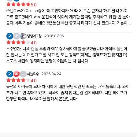
5.0
쏘렌토vs320i msp중에 쭉 고민하다가 20대에 무슨 큰차냐 하고 덜컥 320
으로 출고했네요 ㅎㅎ 운전석에 앉아서 계기판 볼때랑 주차하고 뒤 한 번 돌아
볼때 너무 기분이 좋네요 5년동안 국산 중고차 타다가 신차 뽑으니까 기분이
묘하네요 ㅋㅋ
댕댕이표창
2026.07.06
4.0
우주명차, 나의 현실 드림카 에무 삼사공아이를 출고했습니다 아직도 실감이
잘 안나는 데요 잘가고 잘 서고 잘 도는 컴팩트(이제는 컴팩트하진 않지만요)
스포츠 세단의 왕자라는 별명이 어울리는 차 입니다
하늘우수
2026.04.24
4.0
옵션의 아쉬움이 크나 차 자체에 대한 전반적인 만족도는 매우 높습니다. 와이
프가 너무 만족하고 있고.. 타봐야 좁지 않다는걸 알게되네요. 다만 와이프가
한두달 타더니 M340 을 말해서 곤란합니다