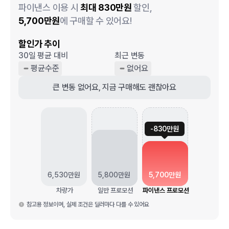
파이낸스 이용 시
최대
830
만원
할인,
5,700
만원
에 구매할 수 있어요!
할인가 추이
30일 평균 대비
최근 변동
평균수준
없어요
큰 변동 없어요, 지금 구매해도 괜찮아요
-
830
만원
6,530
만원
5,800
만원
5,700
만원
차량가
일반 프로모션
파이낸스 프로모션
참고용 정보이며, 실제 조건은 딜러마다 다를 수 있어요