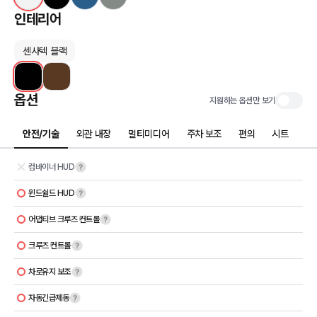
인테리어
센사텍 블랙
옵션
지원하는 옵션만 보기
안전/기술
외관 내장
멀티미디어
주차 보조
편의
시트
컴바이너 HUD
윈드쉴드 HUD
어댑티브 크루즈 컨트롤
크루즈 컨트롤
차로유지 보조
자동긴급제동