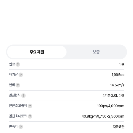
주요 제원
보증
연료
디젤
배기량
1,995cc
연비
14.5km/ℓ
엔진형식
4기통 2.0L 디젤
엔진 최고출력
190ps/4,000rpm
엔진 최대토크
40.8kg·m/1,750-2,500rpm
변속기
자동 8단