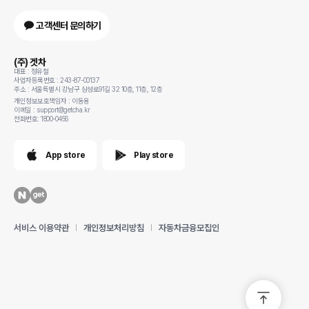
고객센터 문의하기
(주) 겟차
대표 : 정유철
사업자등록번호 : 243-87-00137
주소 : 서울특별시 강남구 삼성로91길 32 10층, 11층, 12층
개인정보보호책임자 : 이동용
이메일 : support@getcha.kr
전화번호: 1800-0456
App store
Play store
서비스 이용약관
개인정보처리방침
자동차금융모집인