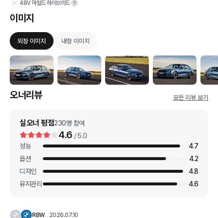
48V 마일드 하이브리드
이미지
외장 이미지
내장 이미지
오너리뷰
모든 리뷰 보기
실오너 평점
230
명 참여
4.6
/ 5.0
성능
4.7
옵션
4.2
디자인
4.8
유지관리
4.6
RBW
2026.07.10