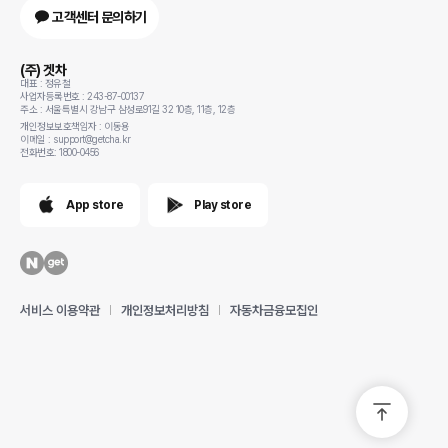
고객센터 문의하기
(주) 겟차
대표 : 정유철
사업자등록번호 : 243-87-00137
주소 : 서울특별시 강남구 삼성로91길 32 10층, 11층, 12층
개인정보보호책임자 : 이동용
이메일 : support@getcha.kr
전화번호: 1800-0456
App store
Play store
서비스 이용약관
개인정보처리방침
자동차금융모집인