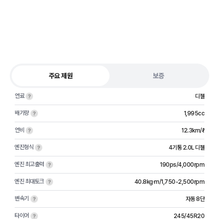
주요 제원
보증
연료
디젤
배기량
1,995cc
연비
12.3km/ℓ
엔진형식
4기통 2.0L 디젤
엔진 최고출력
190ps/4,000rpm
엔진 최대토크
40.8kg·m/1,750-2,500rpm
변속기
자동 8단
타이어
245/45R20