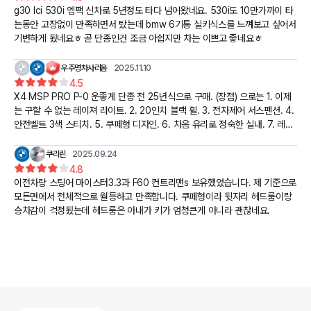
g30 lci 530i 엠팩 신차로 5년정도 타다 넘어왔네요. 530i도 10만가까이 타
는동안 고장없이 만족하면서 탔는데 bmw 6기통 실키식스를 느껴보고 싶어서
기변하게 됬네요ㅎ 곧 단종인건 조금 아쉽지만 차는 이쁘고 좋네요ㅎ
우주명차사러옴
2025.11.10
4.5
X4 MSP PRO P-0 운좋게 단종 전 25년식으로 구매. (장점) 으로는 1. 이제
는 구할 수 없는 레이져 라이트. 2. 20인치 블랙 휠. 3. 전자제어 서스펜션. 4.
안전벨트 3색 스티치. 5. 쿠페형 디자인. 6. 차음 유리로 정숙한 실내. 7. 레드
캘리퍼. 8. 내부 카본 인테리어 9. 전장이 길지 않아 주차하기 편하고 골목길
에서도 대형차와는 다르게 편하게 지나갑니다 10. 끝물에 만들어져 단점을 최
쿠리린
2025.09.24
대한 다듬어서 고장, 오류 없음 11. 원가절감 되지 않은 튼튼한 내장재 25년식
4.8
530i Xdrive msp 패밀리카도 보유 하고 있어 예쁜 패션카로 나쁘지 않은 선
이전차량 스팅어 마이스터3.3과 F60 컨트리맨s 보유했었습니다. 제 기준으로
택이라 생각합니다. (단점) 으로는 실내는 확실히 좁은 편. 가죽도 버네스카 가
모든면에서 전체적으로 월등하고 만족합니다. 쿠페형이라 뒷자리 헤드룸이랑
죽이라 몸에 확 감기지 않지만 무난함 (530은 최고급 메리노 가죽에 컴포트
승차감이 걱정됬는데 헤드룸은 아내가 키가 엄청큰게 아니라 괜찮네요.
시트). 코너 돌 때 쏠림을 잡아주는 사이드 볼스터가 없는게 가장 아쉬워요ㅠ