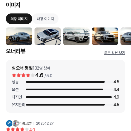
이미지
외장 이미지
내장 이미지
오너리뷰
모든 리뷰 보기
실오너 평점
132
명 참여
4.6
/ 5.0
성능
4.5
옵션
4.4
디자인
4.9
유지관리
4.5
어흥고양이
2025.12.27
4.0