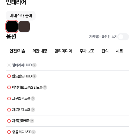
인테리어
버네스카 블랙
옵션
지원하는 옵션만 보기
안전/기술
외관 내장
멀티미디어
주차 보조
편의
시트
컴바이너 HUD
윈드쉴드 HUD
어댑티브 크루즈 컨트롤
크루즈 컨트롤
차로유지 보조
자동긴급제동
충돌 회피 보조