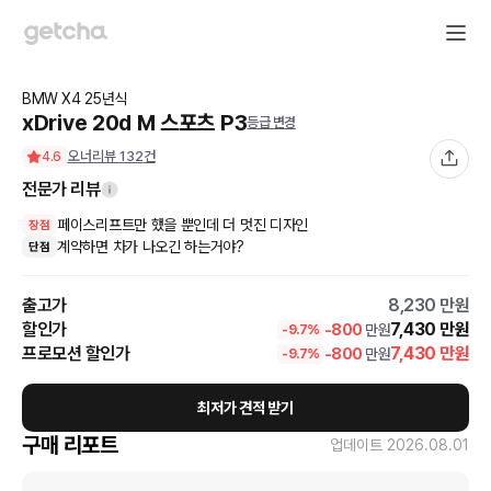
BMW
X4
25
년식
xDrive 20d M 스포츠 P3
등급 변경
오너리뷰
132
건
4.6
전문가 리뷰
페이스리프트만 했을 뿐인데 더 멋진 디자인
장점
계약하면 차가 나오긴 하는거야?
단점
출고가
8,230
만원
할인가
7,430
만원
-
800
만원
-
9.7
%
프로모션 할인가
7,430
만원
-
800
만원
-
9.7
%
최저가 견적 받기
구매 리포트
업데이트
2026.08.01