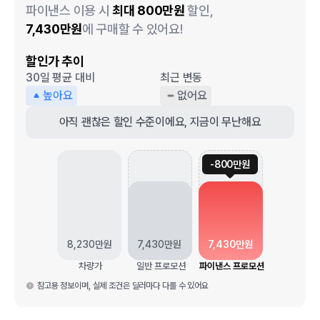
파이낸스 이용 시
최대
800
만원
할인,
7,430
만원
에 구매할 수 있어요!
할인가 추이
30일 평균 대비
최근 변동
높아요
없어요
아직 괜찮은 할인 수준이에요, 지금이 무난해요
-
800
만원
8,230
만원
7,430
만원
7,430
만원
차량가
일반 프로모션
파이낸스 프로모션
참고용 정보이며, 실제 조건은 딜러마다 다를 수 있어요