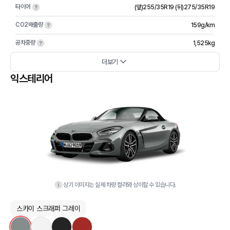
타이어
(앞)255/35R19 (뒤)275/35R19
CO2배출량
159g/km
공차중량
1,525kg
더보기
익스테리어
상기 이미지는 실제 차량 컬러와 상이할 수 있습니다.
스카이 스크래퍼 그레이