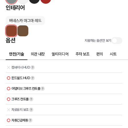
인테리어
버네스카 마그마 레드
옵션
지원하는 옵션만 보기
안전/기술
외관 내장
멀티미디어
주차 보조
편의
시트
컴바이너 HUD
윈드쉴드 HUD
어댑티브 크루즈 컨트롤
크루즈 컨트롤
차로유지 보조
자동긴급제동