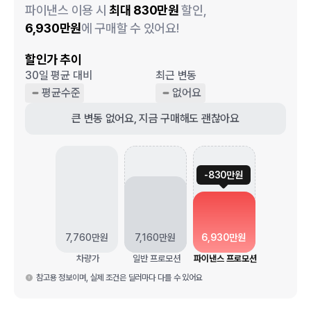
파이낸스 이용 시
최대
830
만원
할인,
6,930
만원
에 구매할 수 있어요!
할인가 추이
30일 평균 대비
최근 변동
평균수준
없어요
큰 변동 없어요, 지금 구매해도 괜찮아요
-
830
만원
7,760
만원
7,160
만원
6,930
만원
차량가
일반 프로모션
파이낸스 프로모션
참고용 정보이며, 실제 조건은 딜러마다 다를 수 있어요