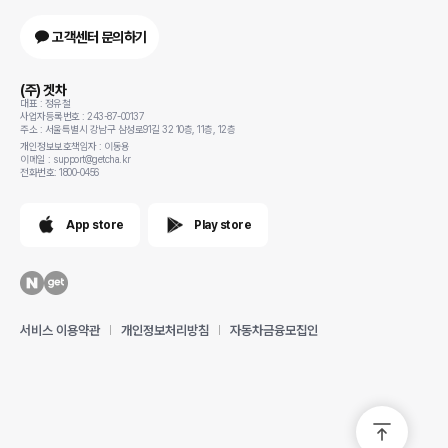
고객센터 문의하기
(주) 겟차
대표 : 정유철
사업자등록번호 : 243-87-00137
주소 : 서울특별시 강남구 삼성로91길 32 10층, 11층, 12층
개인정보보호책임자 : 이동용
이메일 : support@getcha.kr
전화번호: 1800-0456
App store
Play store
서비스 이용약관
개인정보처리방침
자동차금융모집인