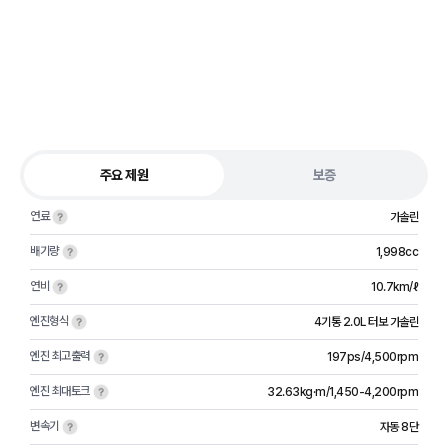
주요 제원
보증
연료
가솔린
배기량
1,998cc
연비
10.7km/ℓ
엔진형식
4기통 2.0L 터보 가솔린
엔진 최고출력
197ps/4,500rpm
엔진 최대토크
32.63kg·m/1,450-4,200rpm
변속기
자동 8단