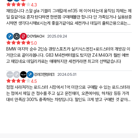
4.3
재밌습니다 스알 gla 기블리 그레칼레 m135 에 이어 타는데 움직임 자체는 제
일 칼같아요 혼자 탄다하면 한번쯤 구매해볼만 합니다 단 가족있거나 실용성중
시하면 생각다시해보시는게 좋을거같아요 세컨카나 데일리 출퇴근용으로는
(가까운거리) 만족해요
DOYBACH
2025.09.24
5.0
BMW 마지막 순수 2인승 경량스포츠카 실키식스엔진+로드스터의 개방감 이
거만으로 끝이라봅니다. G83 M4컨버터블도 탔지만 Z4 M40i가 훨씬 예쁘
고 재밌네요 데일리카로는 애매하지만 세컨카라면 최고의 선택같습니다
강려크한정려크
2024.05.01
4.5
점점 사라져가는 로드스터 시장에서 1억 미만으로 구매할 수 있는 로드스터라
는 점에서 제일 큰 점수를 주고 싶고 운전재미, 오픈에어링, 하차감 등등 가격
대비 만족감 300% 충족하는 차량입니다. 할인도 크게 받고 구매한 것 같아
만족합니다.