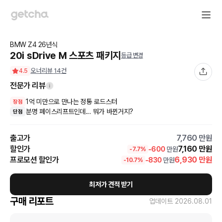
BMW
Z4
26
년식
20i sDrive M 스포츠 패키지
등급 변경
오너리뷰
14
건
4.5
전문가 리뷰
1억 미만으로 만나는 정통 로드스터
장점
분명 페이스리프트인데... 뭐가 바뀐거지?
단점
출고가
7,760
만원
할인가
7,160
만원
-
600
만원
-
7.7
%
프로모션 할인가
6,930
만원
-
830
만원
-
10.7
%
최저가 견적 받기
구매 리포트
업데이트
2026.08.01