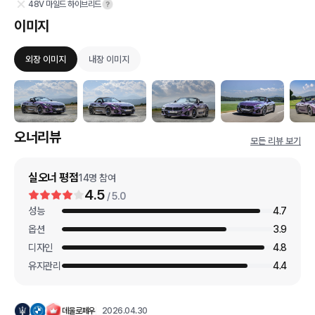
48V 마일드 하이브리드
이미지
외장 이미지
내장 이미지
오너리뷰
모든 리뷰 보기
실오너 평점
14
명 참여
4.5
/ 5.0
성능
4.7
옵션
3.9
디자인
4.8
유지관리
4.4
데울로페우
2026.04.30