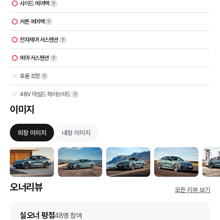
사이드 에어백
커튼 에어백
전자제어 서스펜션
에어 서스펜션
후륜 조향
48V 마일드 하이브리드
이미지
외장 이미지
내장 이미지
오너리뷰
모든 리뷰 보기
실오너 평점
48
명 참여