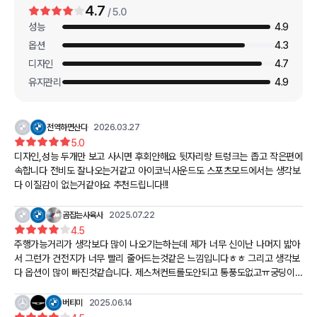
4.7
/ 5.0
성능
4.9
옵션
4.3
디자인
4.7
유지관리
4.9
전역하면산다
2026.03.27
5.0
디자인,성능 두개만 보고 사시면 후회안해요 뒷자리랑 트렁크는 좁고 작은편에
속합니다 전비도 잘나오는거같고 아이코닉사운드도 스포츠모드에서는 생각보
다 이질감이 없는거같아요 추천드립니다!!!
곰잡는사육사
2025.07.22
4.5
주행가능거리가 생각보다 많이 나오기는하는데 제가 너무 신이난 나머지 밟아
서 그런가 건전지가 너무 빨리 줄어드는것같은 느낌입니다ㅎㅎ 그리고 생각보
다 옵션이 많이 빠진것같습니다. 제스쳐컨트롤도안되고 통풍도없고ㅠ궁딩이
땀차서 힘들어요..ㅠ
버티미
2025.06.14