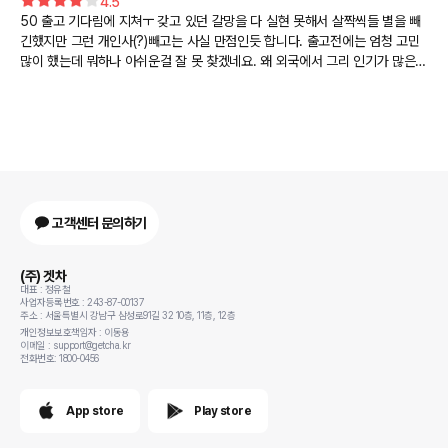
4.5
50 출고 기다림에 지쳐ㅜ 갖고 있던 갈망을 다 실현 못해서 살짝씩들 별을 빼
긴했지만 그런 개인사(?)빼고는 사실 만점인듯 합니다. 출고전에는 엄청 고민
많이 했는데 뭐하나 아쉬운걸 잘 못 찾겠네요. 왜 외국에서 그리 인기가 많은지
알 것 같습니다.
고객센터 문의하기
(주) 겟차
대표 : 정유철
사업자등록번호 : 243-87-00137
주소 : 서울특별시 강남구 삼성로91길 32 10층, 11층, 12층
개인정보보호책임자 : 이동용
이메일 : support@getcha.kr
전화번호: 1800-0456
App store
Play store