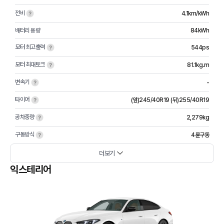
전비
4.1km/kWh
배터리 용량
84kWh
모터 최고출력
544ps
모터 최대토크
81.1kg.m
변속기
-
타이어
(앞)245/40R19 (뒤)255/40R19
공차중량
2,279kg
구동방식
4륜구동
더보기
익스테리어