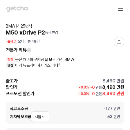
BMW
i4
25
년식
M50 xDrive P2
등급 변경
오너리뷰
48
건
4.7
전문가 리뷰
운전 재미와 경제성을 모두 가진 BMW
장점
이거 뉴트리아 4시리즈 아냐?
단점
출고가
8,490
만원
할인가
8,490
만원
-
0
만원
-
0.0
%
프로모션 할인가
8,490
만원
-
0
만원
-
0.0
%
국고 보조금
-
177
만원
지자체 보조금
-
53
만원
서울