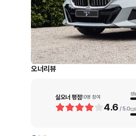
오너리뷰
성
실오너 평점
10
명 참여
4.6
/ 5.0
디