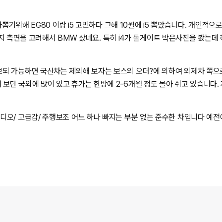
차뽑기위해 EG80 이랑 i5 고민하다 그해 10월에 i5 뽑았습니다. 개인적으
여러가지 측면을 고려해서 BMW 샀네요. 특히 i4가 톨게이트 박은사진을 봤
. 근데 전반적인건 i5 Xdrive MSP Pro 가 낫다고 생각합니다
 가능하면 국산차는 제외해 보자는 보스의 오더?에 의하여 외제차 쪽으로 
1년간 충전료 무제한 이벤트가 있었고 이를 믿고 출고후 휴가
 기가막히게 사용 했습니다 (출고 2달차 약 2.5만키로 시점 소명자료 재출 
오/ 고급감/ 주행보조 어느 하나 빠지는 부분 없는 준수한 차입니다 예전에
이 받게 되는데 저는 항상 고급유를 찾아 다니던 습관 때문인지 딱히 그에 
있습니다 적당한 가족형 세단을 원하신다면 i5도 한번 후보군으로 올려 보시는 것도 