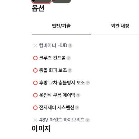
옵션
안전/기술
외관 내장
컴바이너 HUD
크루즈 컨트롤
충돌 회피 보조
후방 교차 충돌방지 보조
운전석 무릎 에어백
전자제어 서스펜션
48V 마일드 하이브리드
이미지