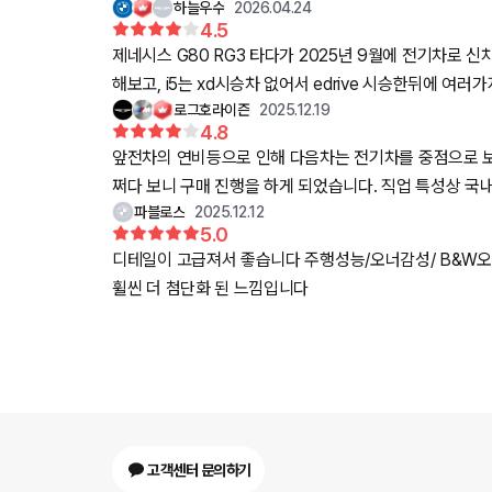
하늘우수
2026.04.24
4.5
제네시스 G80 RG3 타다가 2025년 9월에 전기차로 신
해보고, i5는 xd시승차 없어서 edrive 시승한뒤에 
로그호라이즌
2025.12.19
인상이 깊었습니다. 승차감 자체는 A6가 좀 더 나았던거같고.
4.8
앞전차의 연비등으로 인해 다음차는 전기차를 중점으로 보되
쩌다 보니 구매 진행을 하게 되었습니다. 직업 특성상 국내 보단 국외에 많이 있고 휴가는 한방에 2-6개월 정도 몰아 쉬고 있습니다. 저희 가족의 특성상 밀렸던 여행등을
파블로스
2025.12.12
다니기에 휴가 기간중 엄청난 주행 거리를 자랑합니다. (내연차 운행시 월 5~6천키로). 실제 본 차량 출고시 
5.0
기간동안 매달 1만키로 내외로 운행 하였으며, 해당 이벤트를
디테일이 고급져서 좋습니다 주행성능/오너감성/ B&W오디
거리등에서 전기차가 불편하지 않냐고 하시는 문의등을 많
휠씬 더 첨단화 된 느낌입니다
입니다 (강원도 놀러가면 고급유 찾기가 많이 불편…ㅠ) 앞서 운행하던 차량 대비 현저희 낮아진 운용유지비, 톨비등은 저에겐 엄청난 매리트였고 주위에도 항상 추천하고
고객센터 문의하기