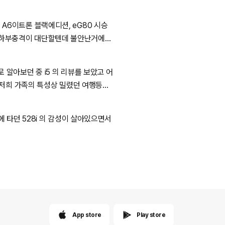
로 A6이트론 블랙에디션, eG80 시승
는데 하부충격이 대단할텐데 불안난거에
알아보던 중 i5 의 리뷰를 보았고 어
요구 받은건 안 비밀 입니다..) 장
 타던 528i 의 감성이 살아있으면서
대해 스트레스 받아본 상황은 없어 보
추천 드립니다 마지막 사진은 1년중 차 보다 더 열심히 몰고 댕기는 거? 입니다 ㅎ;
App store
Play store