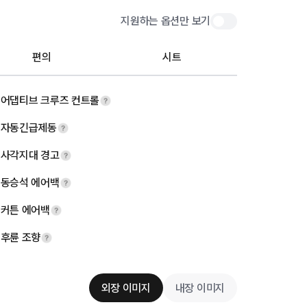
지원하는 옵션만 보기
편의
시트
어댑티브 크루즈 컨트롤
자동긴급제동
사각지대 경고
동승석 에어백
커튼 에어백
후륜 조향
외장 이미지
내장 이미지