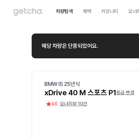
차량탐색
혜택
커뮤니티
오너
해당 차량은 단종되었어요.
BMW
i5
25
년식
xDrive 40 M 스포츠 P1
등급 변경
오너리뷰
10
건
4.6