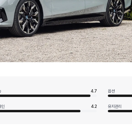
능
4.7
옵션
자인
4.2
유지관리