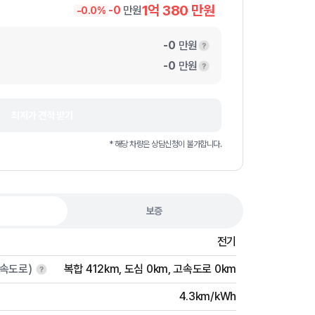
1억 380
만원
-
0
만원
-
0.0
%
-
0
만원
-
0
만원
최저가 견적 받기
* 해당 차량은 상담신청이 불가합니다.
보증
전기
고속도로)
복합 412km
,
도심 0km
,
고속도로 0km
4.3km/kWh