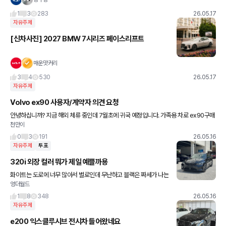
1
3
283
26.05.17
자유주제
[신차사진] 2027 BMW 7시리즈 페이스리프트
매운맛커리
3
4
530
26.05.17
자유주제
Volvo ex90 사용자/계약자 의견 요청
안녕하십니까? 지금 해외 체류 중인데 7월초에 귀국 예정입니다. 가족용 차로 ex90구매
천만이
고려 중인데 두가지 질문이 있습니다. 1. 요즘 위 차량 계약 후 출고까지 기다리는 시간이
얼마나 되는
0
3
191
26.05.16
자유주제
투표
320i 외장 컬러 뭐가 제일 예쁠까용
화이트는 도로에 너무 많아서 별로인데 무난하고 블랙은 짜세가 나는
엉더월드
데 관리가 어려울거 같고, 브그는 트렌디하게 예쁜데 나중에 질릴 거
같아서 걱정이고..
1
8
348
26.05.16
자유주제
e200 익스클루시브 전시차 들어왔네요