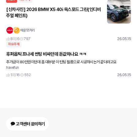
[신차사진] 2026 BMW X5 40i 옥스포드 그린(인디비
주얼 페인트)
매운맛커리
8
6
797
26.05.15
자유주제
후퍼옵틱 프나세 썬팅 비싸던데 돈값하나요 ㅋㅋ
추가금이 80만원이던데 흠 대부분 이 틴팅 필름으로 시공하시는거 같더라고요
havefun
1
16
552
26.05.15
고객센터 문의하기