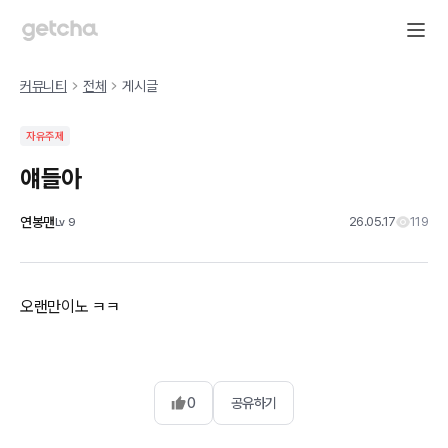
커뮤니티
전체
게시글
자유주제
얘들아
연봉맨
26.05.17
119
Lv
9
오랜만이노 ㅋㅋ
0
공유하기