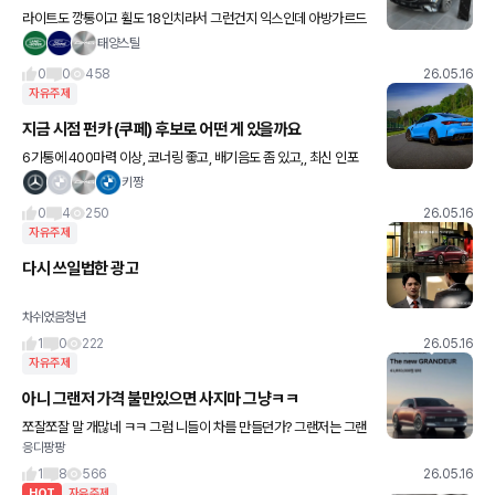
라이트도 깡통이고 휠도 18인치라서 그런건지 익스인데 아방가르드
보는 느낌~~
태양스틸
0
0
458
26.05.16
자유주제
지금 시점 펀카 (쿠페) 후보로 어떤 게 있을까요
6기통에 400마력 이상, 코너링 좋고, 배기음도 좀 있고,, 최신 인포
시스템 들어간 쿠페 모델은..? m4, CLE53? 마음은 911이지만.. 예
키짱
산은 2이하로..
0
4
250
26.05.16
자유주제
다시 쓰일법한 광고
차쉬었음청년
1
0
222
26.05.16
자유주제
아니 그랜저 가격 불만있으면 사지마 그냥ㅋㅋ
쪼잘쪼잘 말 개많네 ㅋㅋ 그럼 니들이 차를 만들던가? 그랜저는 그랜
응디팡팡
저 가격대로 가는거지 ㅋㅋ 교촌 허니콤보 비싸다고 하는거랑 같네..
그럼 니들이 안시켜먹으면 되는거란다!
1
8
566
26.05.16
HOT
자유주제