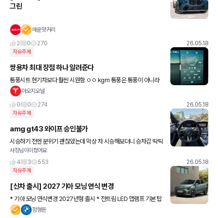
그린
매운맛커리
2
0
270
26.05.18
자유주제
쌍용차 최대 장점 하나 알려준다
통풍시트 현기차보다 훨씬 시원함 ㅇㅇ kgm 통풍은 통풍이 아니라
냉풍이라고 해도 될듯
아오지오널
0
0
274
26.05.18
자유주제
amg gt43 와이프 승인불가
시승하기 전엔 분위기 괜찮았는데 막상 차 시승해보더니 승차감 딱딱
사장님이미쳤어요
하다고 승인 반려.. 저는 승차감 충분히 괜찮던데 운전석과 조수석, 뒷
좌석은 차이가 많이 나나봅니다. 기변 빌드업 실패
4
3
553
26.05.18
자유주제
[신차 출시] 2027 기아 모닝 연식 변경
* 기아 모닝 연식변경 2027년형 출시 * 전트림 LED 맵램프 기본 탑
재 * 승용 모델, 운전선 무릎 에어백 기본 * 시그니처 -> 10.25인치
정형돈