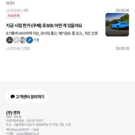
천만이
고려 중인데 두가지 질문이 있습니다. 1. 요즘 위 차량 계약 후 출고까지 기다리는 시간이
얼마나 되는
0
3
191
26.05.16
자유주제
지금 시점 펀카 (쿠페) 후보로 어떤 게 있을까요
6기통에 400마력 이상, 코너링 좋고, 배기음도 좀 있고,, 최신 인포
시스템 들어간 쿠페 모델은..? m4, CLE53? 마음은 911이지만.. 예
키짱
산은 2이하로..
0
4
250
26.05.16
고객센터 문의하기
(주) 겟차
대표 : 정유철
사업자등록번호 : 243-87-00137
주소 : 서울특별시 강남구 삼성로91길 32 10층, 11층, 12층
개인정보보호책임자 : 이동용
이메일 : support@getcha.kr