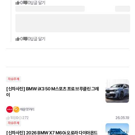
0
0
답글 달기
0
0
답글 달기
자유주제
[신차사진] BMW iX3 50 M스포츠 프로 브루클린 그레
이
매운맛커리
1
0
272
26.05.19
자유주제
[신차사진] 2026 BMW X7 M60i 오로라 다이아몬드