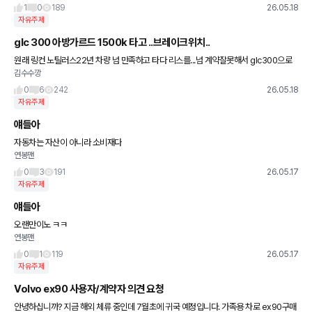
클러스터 기본 * 시그니처 -> 신규 내장 색상
1
0
189
26.05.18
자유주제
glc 300 아방가르드 1500k 타고 ..브레이크위치..
원래 링컨 노틸러스22년 차량 넘 만족하고 타다 리스를...넘 계약잘못해서 glc300으로
김수수깡
현금완납으로 (직납제이슈로 넘 급하게 산) 샀는데 첨 탈땐 모르던... 브레이크 위치가 너
무 왼쪽으로
0
6
242
26.05.18
자유주제
얘들아
자동차는 자산이 아니라 소비재다
연봉맨
0
3
191
26.05.17
자유주제
얘들아
오랜만이노 ㅋㅋ
연봉맨
0
1
119
26.05.17
자유주제
Volvo ex90 사용자/계약자 의견 요청
안녕하십니까? 지금 해외 체류 중인데 7월초에 귀국 예정입니다. 가족용 차로 ex90구매