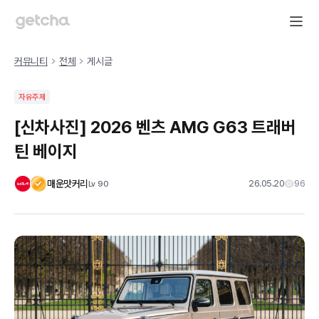
커뮤니티
전체
게시글
자유주제
[신차사진] 2026 벤츠 AMG G63 트래버
틴 베이지
매운맛커리
26.05.20
96
Lv
90