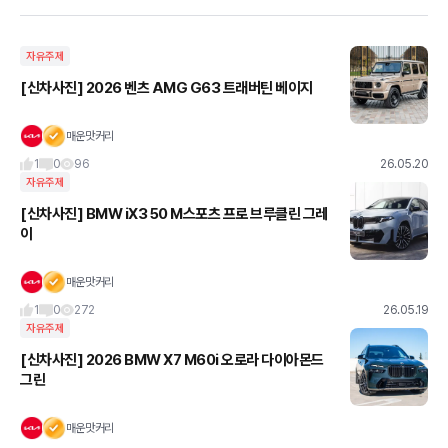
자유주제
[신차사진] 2026 벤츠 AMG G63 트래버틴 베이지
매운맛커리
1
0
96
26.05.20
자유주제
[신차사진] BMW iX3 50 M스포츠 프로 브루클린 그레
이
매운맛커리
1
0
272
26.05.19
자유주제
[신차사진] 2026 BMW X7 M60i 오로라 다이아몬드
그린
매운맛커리