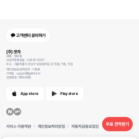
고객센터 문의하기
(주) 겟차
대표 : 정유철
사업자등록번호 : 243-87-00137
주소 : 서울특별시 강남구 삼성로91길 32 10층, 11층, 12층
개인정보보호책임자 : 이동용
이메일 : support@getcha.kr
전화번호: 1800-0456
App store
Play store
무료 견적받기
서비스 이용약관
개인정보처리방침
자동차금융모집인