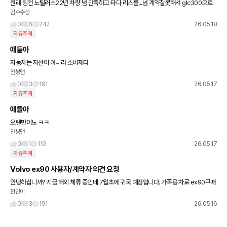
원래 링컨 노틸러스22년 차량 넘 만족하고 타다 리스를...넘 계약잘못해서 glc300으로
김수수깡
현금완납으로 (직납제이슈로 넘 급하게 산) 샀는데 첨 탈땐 모르던... 브레이크 위치가 너
무 왼쪽으로
0
6
242
26.05.18
자유주제
얘들아
자동차는 자산이 아니라 소비재다
연봉맨
0
3
191
26.05.17
자유주제
얘들아
오랜만이노 ㅋㅋ
연봉맨
0
1
119
26.05.17
자유주제
Volvo ex90 사용자/계약자 의견 요청
안녕하십니까? 지금 해외 체류 중인데 7월초에 귀국 예정입니다. 가족용 차로 ex90구매
천만이
고려 중인데 두가지 질문이 있습니다. 1. 요즘 위 차량 계약 후 출고까지 기다리는 시간이
얼마나 되는
0
3
191
26.05.16