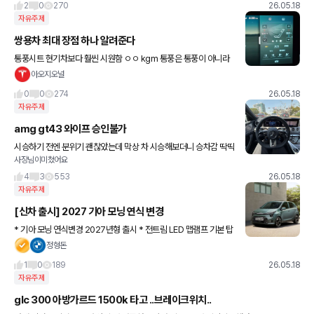
2
0
270
26.05.18
자유주제
쌍용차 최대 장점 하나 알려준다
통풍시트 현기차보다 훨씬 시원함 ㅇㅇ kgm 통풍은 통풍이 아니라
냉풍이라고 해도 될듯
아오지오널
0
0
274
26.05.18
자유주제
amg gt43 와이프 승인불가
시승하기 전엔 분위기 괜찮았는데 막상 차 시승해보더니 승차감 딱딱
사장님이미쳤어요
하다고 승인 반려.. 저는 승차감 충분히 괜찮던데 운전석과 조수석, 뒷
좌석은 차이가 많이 나나봅니다. 기변 빌드업 실패
4
3
553
26.05.18
자유주제
[신차 출시] 2027 기아 모닝 연식 변경
* 기아 모닝 연식변경 2027년형 출시 * 전트림 LED 맵램프 기본 탑
재 * 승용 모델, 운전선 무릎 에어백 기본 * 시그니처 -> 10.25인치
정형돈
클러스터 기본 * 시그니처 -> 신규 내장 색상
1
0
189
26.05.18
자유주제
glc 300 아방가르드 1500k 타고 ..브레이크위치..