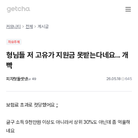
커뮤니티
전체
게시글
자유주제
형님들 저 고유가 지원금 못받는다네요... 개
빡
피자헛둘셋넷
26.05.18
645
Lv
49
보험료 초과로 컷당했어요 ;;
글구 소득 9천만원 이상도 아니라서 상위 30%도 아닌데 좀 억울하
네요