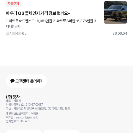
자유주제
아우디 Q3 풀체인지 가격 정보 떴네요~
1. 콰트로 어드밴스드 : 6,081만원 2. 콰트로 S라인 : 6,376만원 3.
티니핑금지
콰트로 S라인 블랙 에디션 : 6,474만원 4. 스포트백 콰트로 S라인 :
6,769만원 X1보다 저렴하게
1
4
65
26.06.04
고객센터 문의하기
(주) 겟차
대표 : 정유철
사업자등록번호 : 243-87-00137
주소 : 서울특별시 강남구 삼성로91길 32 10층, 11층, 12층
개인정보보호책임자 : 이동용
이메일 : support@getcha.kr
전화번호: 1800-0456