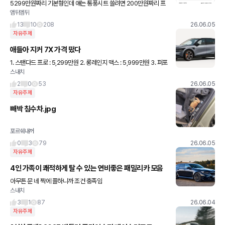
5299만원짜리 기본형인데 얘는 통풍시트 쓸려면 200만원짜리 프
앰뒤엠뒤
리미엄 컴포트 패키지 기본으로 넣어야함 심지어 색깔도 실버랑 블랙
시트 아니면 전부 유상임 rwd 풀옵션 5569만원 롱
13
10
208
26.06.05
자유주제
애들아 지커 7X 가격 떴다
1. 스탠다드 프로 : 5,299만원 2. 롱레인지 맥스 : 5,999만원 3. 퍼포
스내치
먼스 울트라 : 6,999만원 사전계약 혜택 1. 스탠다드 : 컴포트 패키지
선택시 할인 (200만원 -> 1
2
0
53
26.06.05
자유주제
빼박 침수차.jpg
포르쉐내꺼
0
3
79
26.06.05
자유주제
4인 가족이 쾌적하게 탈 수 있는 연비좋은 패밀리카 모음
아무튼 문 네 짝에 플하니까 조건 충족임
스내치
3
1
87
26.06.04
자유주제