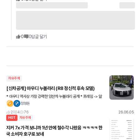
0
0
답글 달기
자유주제
[신차공개] 아우디 누볼라리 (R8 정신적 후속 모델)
* 아우디 역사상 가장 강력한 양산차 누볼라리 공개 * 프레임 -> 알
루미늄 합금, 외판 -> 카본 * V8 4.0 PHEV (트라이모터) * 합산출
정형돈
력 1001마력, 제로백 2.6초
2
4
76
26.06.05
HOT
자유주제
지커 7x 가격 보니까 1년 안에 철수각 나왔음 ㅋㅋㅋㅋ 한
국 소비자 호구로 보네