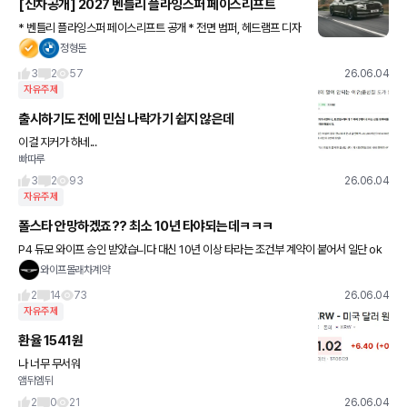
[신차공개] 2027 벤틀리 플라잉스퍼 페이스리프트
* 벤틀리 플라잉스퍼 페이스리프트 공개 * 전면 범퍼, 헤드램프 디자
인 변경 * 성능형 플라잉스퍼 S 트림 추가 * 2026년 4분기 인도 시
정형돈
작 * 국내 출시 일정은 미정
3
2
57
26.06.04
자유주제
출시하기도 전에 민심 나락가기 쉽지 않은데
이걸 지커가 하네...
빠따루
3
2
93
26.06.04
자유주제
폴스타 안망하겠죠?? 최소 10년 타야되는데ㅋㅋㅋ
P4 듀모 와이프 승인 받았습니다 대신 10년 이상 타라는 조건부 계약이 붙어서 일단 ok
는 했는데 폴스타가 새로 생긴 브랜드이기도 하고 주가도 많이 빠졌네요... 아직 계약도 안
와이프몰래차계약
했는데 철수
2
14
73
26.06.04
자유주제
환율 1541원
나 너무 무서워
앰뒤엠뒤
2
0
21
26.06.04