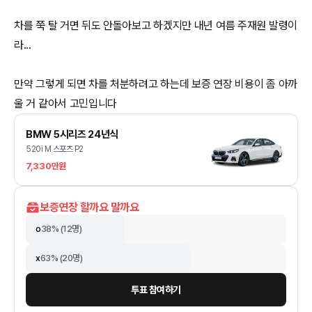
차를 쭉 탈 거면 뒤도 안돌아보고 하겠지만 내년 여름 주재원 발령이
라...
만약 그렇게 되면 차를 처분하려고 하는데 보증 연장 비용이 좀 아까
울 거 같아서 고민입니다
BMW 5시리즈 24년식
520i M 스포츠 P2
7,330만원
보증연장 할까요 말까요
o
38
% (
12
명)
x
63
% (
20
명)
투표 참여하기