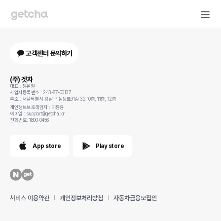
고객센터 문의하기
(주) 겟차
대표 : 정유철
사업자등록번호 : 243-87-00137
주소 : 서울특별시 강남구 삼성로91길 32 10층, 11층, 12층
개인정보보호책임자 : 이동용
이메일 : support@getcha.kr
전화번호: 1800-0456
App store
Play store
서비스 이용약관
개인정보처리방침
자동차금융모집인