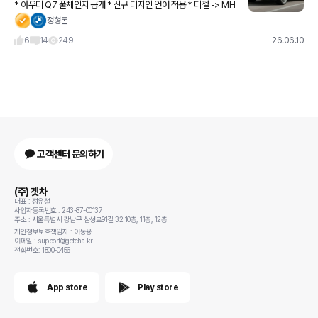
* 아우디 Q7 풀체인지 공개 * 신규 디자인 언어 적용 * 디젤 -> MH
EV 플러스 적용 * 디지털 매트릭스 LED 헤드라이트 탑재 * 5/6/7인
정형돈
승 적용 (전동 리클라이닝 추가) *
6
14
249
26.06.10
고객센터 문의하기
(주) 겟차
대표 : 정유철
사업자등록번호 : 243-87-00137
주소 : 서울특별시 강남구 삼성로91길 32 10층, 11층, 12층
개인정보보호책임자 : 이동용
이메일 : support@getcha.kr
전화번호: 1800-0456
App store
Play store