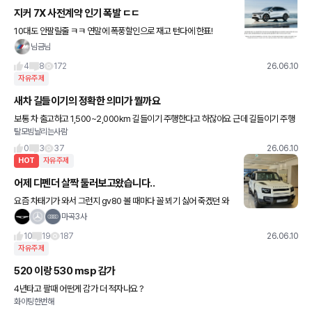
지커 7X 사전계약 인기 폭발 ㄷㄷ
10대도 안팔릴줄 ㅋㅋ 연말에 폭풍할인으로 재고 턴다에 한표!
님금님
4
8
172
26.06.10
자유주제
새차 길들이기의 정확한 의미가 뭘까요
보통 차 출고하고 1,500~2,000km 길들이기 주행한다고 하잖아요 근데 길들이기 주행
탈모빔날리는사람
이라는게 스포츠 모드를 안쓰고 주행하는 건지, 아니면 특정 속도 이상으로 주행을 안하는
건지, 아니면 다른
0
3
37
26.06.10
HOT
자유주제
어제 디펜더 살짝 둘러보고왔습니다..
요즘 차태기가 와서 그런지 gv80 볼 때마다 꼴 뵈기 싫어 죽겠던 와
중에 평소에 관심이 있던 디펜더 보고왔는데 완전 취저네요.. 와이프
마곡3사
도 만족스러워하는거같고ㅎㅎㅎ 재구매 할인 포함하니 p30
10
19
187
26.06.10
자유주제
520 이랑 530 msp 감가
4년타고 팔때 어떤게 감가 더 적자나요 ?
화이팅한번해