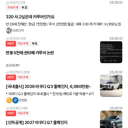
0
1
29
26.06.10
자유주제
투표
320 사고싶은데 카푸어인가요
만 28세 전재산 : 현금 7천만원 / 주식 2천만원 월급 : 세후 330 자가 여부 : X (부모님 집
거주함) 결혼 여부 : X 거주지 : 충북 사려고 하는 차는 BMW 320i 새차
바프리카
0
1
56
26.06.10
HOT
자유주제
투표
연봉 5천에 싼타페 카푸어 논란
포르쉐내꺼
0
10
208
26.06.10
HOT
자유주제
[국내출시] 2026 아우디 Q3 풀체인지, 6,080만원~
* 아우디 Q3 풀체인지 국내 출시 * 전 트림 콰트로 기본 적용 * 4기
통 2리터 + S트로닉 7단 * 258마력 + 37.73kg.m * 제로백 5.9초
정형돈
* 복합연비 9.6km/L <기본 사
4
8
149
26.06.10
HOT
자유주제
[신차공개] 2027 아우디 Q7 풀체인지