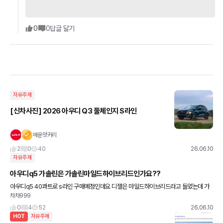
0
0
답글 달기
자유주제
[신차사진] 2026 아우디 Q3 풀체인지 S라인
매운맛커리
2
0
40
26.06.10
자유주제
아우디q5 가솔린은 가솔린마일드하이브리드인가요??
아우디q5 40콰트로 s라인 구매예정인데요 디젤은 마일드하이브리드라고 들었는데 가
차차999
솔린도 동일할까요??? 혹시 아시는분들 댓글부탁드려요 ㅠㅠ
0
4
52
26.06.10
HOT
자유주제