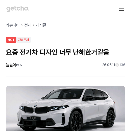
커뮤니티
전체
게시글
HOT
자유주제
요즘 전기차 디자인 너무 난해한거같음
늄늄이
26.06.11
136
Lv
5