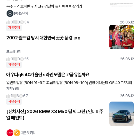
음주 + 신호위반 + 사고+ 경찰차 들박ㅋㅋㅋ 잘가라
분당5단지
0
3
34
26.06.12
자유주제
2002 월드컵 당시 대한민국 곳곳 풍경.jpg
포르쉐내꺼
3
0
25
26.06.12
자유주제
아우디q5 40가솔린 s라인모델은 고급유일까요
일반휘발유 (RON 91~92) 고급휘발유 (RON 98~100) 권장이라는데 Q5 40 TFSI의
차차999
2.0 터보(TFSI) 엔진은 노킹 방지를 위해 최소 RON 95 수준을 기준으로 설계됐다고
1
6
67
26.06.12
자유주제
[신차사진] 2026 BMW X3 M50 딥 씨 그린 (인디비주
얼 페인트)
매운맛커리