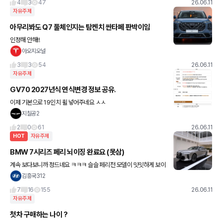
4
3
47
26.06.11
자유주제
아무리봐도 Q7 풀체인지는 탐켄치 싼타페 판박이임
인정해 안해!!
아오지오널
3
3
54
26.06.11
자유주제
GV70 2027년식 연식변경 정보 공유.
이제 기본으로 19인치 휠 넣어주네요 ㅅㅅ
지칠공2
2
0
61
26.06.11
HOT
자유주제
BMW 7시리즈 페리 뇌이징 완료요 (못삼)
계속 보다보니까 정드네요 ㅋㅋㅋ 슬슬 페리전 모델이 밋밋하게 보이
기 시작함;
김흥국312
7
16
155
26.06.11
자유주제
첫차 구매하는 나이 ?