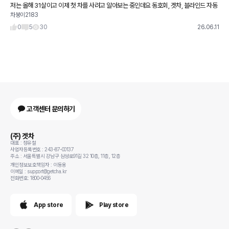
저는 올해 31살이고 이제 첫 차를 사려고 알아보는 중인데요 동호회, 겟차, 블라인드 자동
차붕이2183
차, 차갤 가입해서 여기저기 눈팅중인데 생각보다 20대 초반분들도 차를 많이 구입하는
인증 글이 올라와
0
5
30
26.06.11
고객센터 문의하기
(주) 겟차
대표 : 정유철
사업자등록번호 : 243-87-00137
주소 : 서울특별시 강남구 삼성로91길 32 10층, 11층, 12층
개인정보보호책임자 : 이동용
이메일 : support@getcha.kr
전화번호: 1800-0456
App store
Play store