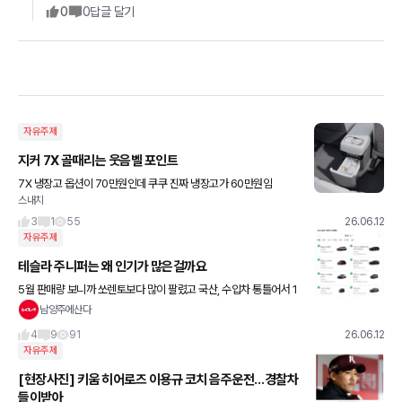
0
0
답글 달기
자유주제
지커 7X 골때리는 웃음벨 포인트
7X 냉장고 옵션이 70만원인데 쿠쿠 진짜 냉장고가 60만원임
스내치
3
1
55
26.06.12
자유주제
테슬라 주니퍼는 왜 인기가 많은걸까요
5월 판매량 보니까 쏘렌토보다 많이 팔렸고 국산, 수입차 통틀어서 1
위했던데 인기의 이유 궁금하네요
남양주에산다
4
9
91
26.06.12
자유주제
[현장사진] 키움 히어로즈 이용규 코치 음주운전…경찰차
들이받아