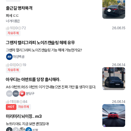
출근길 명차목격
짜세 ㄷㄷ
너거이름은
1
0
72
26.06.15
자유주제
그랜저 캘리그라피 노이즈캔슬링 해제 유무
그랜저 캘리그라피 노이즈캔슬링 기능 해제 가능한가요?
하양백곰
0
0
19
26.06.14
자유주제
아우디는 아반트를 당장 출시해라.
A6 아반트 RS5 아반트 이거 안내놓으면 진짜 가만 둘 생각이 없다.
당장 내놓아라. 제발.
분당구
11
8
84
26.06.14
HOT
자유주제
미리미리 뇌이징.. m3
뉴트리아도 지금 보면 괜찮잖아!
키짱