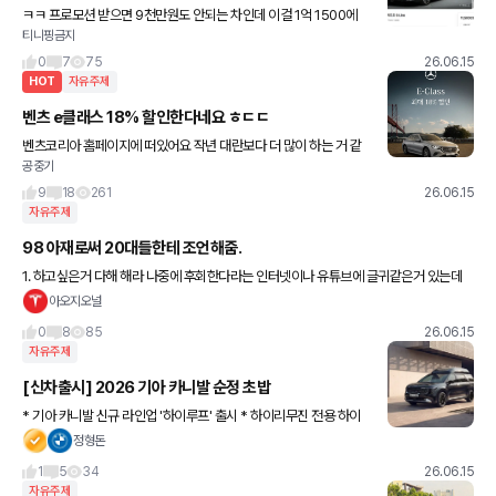
ㅋㅋ 프로모션 받으면 9천만원도 안되는 차인데 이걸 1억 1500에
티니핑금지
올려놓네요~~
0
7
75
26.06.15
HOT
자유주제
벤츠 e클래스 18% 할인한다네요 ㅎㄷㄷ
벤츠코리아 홈페이지에 떠있어요 작년 대란보다 더 많이 하는 거 같
공중기
은데...
9
18
261
26.06.15
자유주제
98 아재로써 20대들한테 조언해줌.
1. 하고싶은거 다해 해라 나중에 후회한다라는 인터넷이나 유튜브에 글귀같은거 있는데
진짜 하고싶은거 전부 다 하면 인생 조진다 2. 성인이 되는건 독립했을때이다 3. 회사에서
아오지오널
상사에게 지적받는건
0
8
85
26.06.15
자유주제
[신차출시] 2026 기아 카니발 순정 초밥
* 기아 카니발 신규 라인업 '하이루프' 출시 * 하이리무진 전용 하이
루프 기본 적용 * 기본 모델 대비 전고 270mm 상향 * 루프 크롬몰
정형돈
딩, 인테리어 스웨이드 적용 * 9인승 모델 우선 출시
1
5
34
26.06.15
자유주제