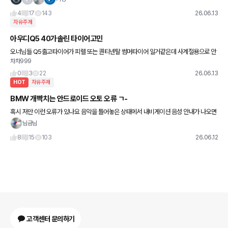
4
17
143
26.06.13
자유주제
아우디Q5 40가솔린 타이어고민
오너님들 Q5출고타이어가 피렐 또는 퀀티넨탈 썸머타이어 일거같은데 사계절용으로 안
차차999
바꾸고 썸머타이어 타시는분 계실까요??? 만약 사계절용으로 바꾼다면 미쉘린등 어떤타
이어가 많이 하는지 추천 부탁드려
0
3
22
26.06.13
HOT
자유주제
BMW 개빡치는 안드로이드 오토 오류 ㄱ-
혹시 저만 이런 오류가 있나요 음악을 틀어놓은 상태에서 내비게이션 음성 안내가 나오면
그 뒤로 음악 소리가 줄어들었다가 완전히 꺼지네요 이 증상 해결하신 분 계신가요 ??? 스
님금님
트레이 이빠이받네
8
15
103
26.06.12
고객센터 문의하기