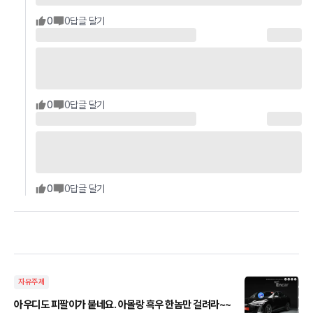
0
0
답글 달기
0
0
답글 달기
0
0
답글 달기
자유주제
아우디도 피팔이가 붙네요. 아몰랑 흑우 한놈만 걸려라~~