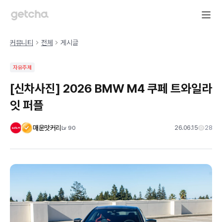
커뮤니티
전체
게시글
자유주제
[신차사진] 2026 BMW M4 쿠페 트와일라
잇 퍼플
매운맛커리
26.06.15
28
Lv
90