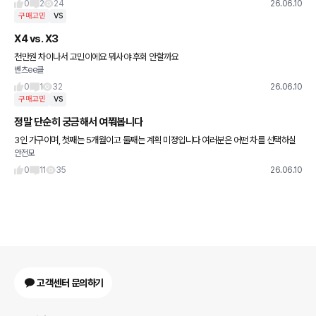
0
2
24
26.06.10
구매고민
VS
X4 vs. X3
천만원 차이나서 고민이에요 뭐사야 후회 안할까요
벤츠ee클
0
1
32
26.06.10
구매고민
VS
정말 단순히 궁금해서 여쭤봅니다
3인 가구이며, 첫째는 5개월이고 둘째는 계획 미정입니다 여러분은 어떤 차를 선택하실
안전모
건가요?
0
11
35
26.06.10
고객센터 문의하기