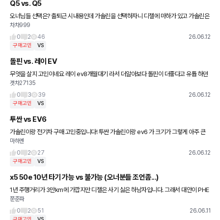
Q5 vs. Q5
오너님들 선택은? 출퇴근 시내용인데 가솔린을 선택하자니 디젤에 마하가 있고 가솔린은
차차999
고급유를 넣어야하는 불편함도 있고 ㅜㅜ
0
2
46
26.06.12
구매고민
VS
돌핀 vs. 레이 EV
무엇을 살지 고민이네요 레이 ev8개월대기 라서 더알아보다 돌핀이 더좋다고 유튭 하던
겟차27135
데 광고인지 실제인지
0
3
39
26.06.12
구매고민
VS
투싼 vs EV6
가솔린이랑 전기차 구매 고민중입니다! 투싼 가솔린이랑 ev6 가 크기가 그렇게 아주 큰
마하멘
차이는 안나더라구요. 2인이서 주로 탈 예정인데 고수님들의 의견 부탁드립니다 :)
0
2
27
26.06.12
구매고민
VS
x5 50e 10년 타기 가능 vs 불가능 (오너분들 조언좀...)
1년 주행거리가 3만km에 가깝지만 디젤은 사기 싫은 하남자입니다. 그래서 대안이 PHE
쭌준파
V밖에 없네요 40i, 50e 전부 시승은 했고 50e가 더 마음에 들어서 50e로 구매하려고
하는데 딜
0
2
51
26.06.11
구매고민
VS