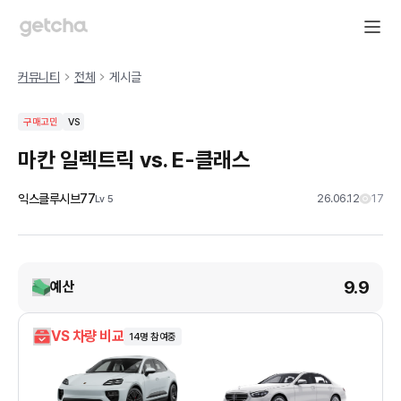
커뮤니티
전체
게시글
구매고민
VS
마칸 일렉트릭 vs. E-클래스
익스클루시브77
26.06.12
17
Lv
5
9.9
예산
VS 차량 비교
14
명 참여중