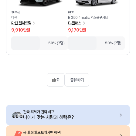
포르쉐
벤츠
마칸
E 350 4matic 익스클루시브
마칸 일렉트릭
E-클래스
9,910만원
9,170만원
50% (7명)
50% (7명)
0
공유하기
전국 최저가 견적 비교
나에게 맞는 차량과 혜택은?
국내 최대 오토캐시백 혜택