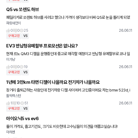
Q5 vs 쏘렌도 하브
패밀리카로 쏘렌토 하브를 사려고 했으나 가격이 생각보다 비싸 Q5로 눈을 돌리게 되었
파랑새만이
습니당. 할인 받으니까 쏘렌토 하브에서 조금 더 주면 사더라구용 q5 40tfsi 콰트로 어드
밴스드로 구매하려고
0
0
25
26.06.11
구매고민
VS
EV3 반납형유예할부 프로모션은 없나요?
현재 르노 QM3 디젤을 운행중인데 중고로 매각할 예정이고 반납형 유예할부로 코나 일
미가냥
렉트릭을 계약했는데 EV3도 괜찮을 것 같아서 고민중입니다. 대전시 전기차보조금이 7
월초~ 정도에 예산이 나올 것
0
0
19
26.06.11
구매고민
VS
1년에 3만km 타면 디젤이 나을까요 전기차가 나을까요
장거리 출퇴근하는 사람인데 전기차랑 디젤 사이에서 고민중이에요 차는 bmw 523d, i
틀딱렉스턴
5 40으로 보고있습니다 둘다 장단점이 명확해서 선택이 힘드네요 ㅎㅎ.. 523d - 검증된
B47 엔
1
10
51
26.06.11
구매고민
VS
아이오닉5 vs ev6
둘이 가격도, 출고기간도, 크기도 비슷한데 고수님들의 의견을 여쭙고싶습니다!
마하멘