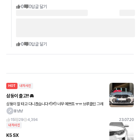
0
0
답글 달기
0
0
답글 달기
HOT
내차사진
삼둥이 출고!! 🚘
삼둥이 잘 타고 다니겠습니다 🫡🫡 너무 예쁘죠 ㅠㅠ 브루클린 그레
이 실물 색감 미쳤습니다 인생 첫차! 스스로에게 주는 취업 선물로 출
웅냥냥
고해봤습니다 출고 2주 정도 전에 했는데요! 별로 탈 시간
15
29
4,394
23.07.20
내차사진
K5 SX