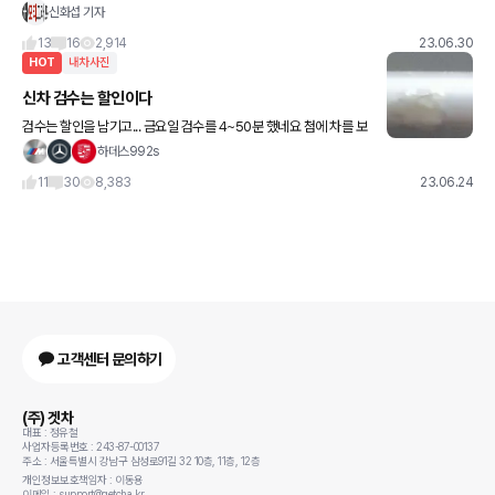
만...... 6만9000km밖에 달리지 않은 차라서 만족스럽습니다! 15만
신화섭 기자
km까지는 탈 수 있겠죠..?ㅋㅋㅋㅋ
13
16
2,914
23.06.30
HOT
내차사진
신차 검수는 할인이다
검수는 할인을 남기고... 금요일 검수를 4~50분 했네요 첨에 차를 보
자마자 검수하기 싫어졌어요 차가 너무 이쁘고 사랑스러워서 옥에 티
하데스992s
를 찾는 게 너무 슬퍼서요. 만일 옥에 티를 발견하면
11
30
8,383
23.06.24
고객센터 문의하기
(주) 겟차
대표 : 정유철
사업자등록번호 : 243-87-00137
주소 : 서울특별시 강남구 삼성로91길 32 10층, 11층, 12층
개인정보보호책임자 : 이동용
이메일 : support@getcha.kr