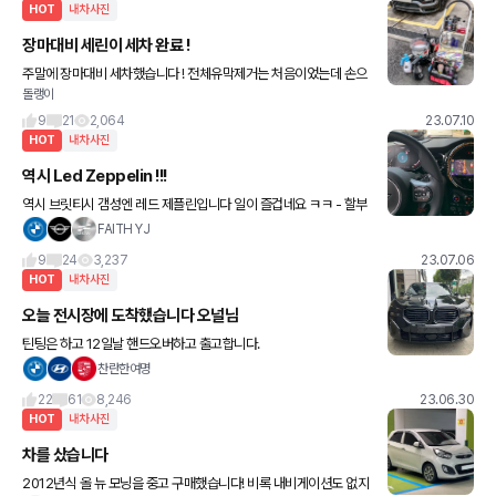
HOT
내차사진
장마대비 세린이 세차 완료 !
주말에 장마대비 세차했습니다 ! 전체유막제거는 처음이었는데 손으
돌랭이
로 하다 보니까 힘들어서 밤에 푹 잤네요 ㅋㅋ 코일매트 세척 - 실내
청소- 가죽왁스 - 철분제거 - 고압수 - 프리워시 - 고압수 -
9
21
2,064
23.07.10
HOT
내차사진
역시 Led Zeppelin !!!
역시 브릿티시 갬성엔 레드 제플린입니다 일이 즐겁네요 ㅋㅋ - 할부
의 노예
FAITH YJ
9
24
3,237
23.07.06
HOT
내차사진
오늘 전시장에 도착했습니다 오널님
틴팅은 하고 12일날 핸드오버하고 출고합니다.
찬란한여명
22
61
8,246
23.06.30
HOT
내차사진
차를 샀습니다
2012년식 올 뉴 모닝을 중고 구매했습니다! 비록 내비게이션도 없지