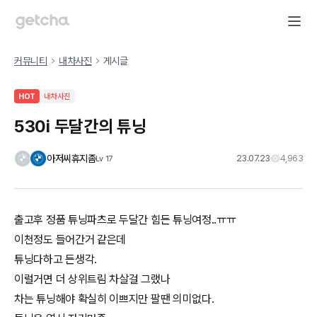
커뮤니티
내차사진
게시글
HOT
내차사진
530i 두달간의 튜닝
아저씨휴지좀
23.07.23
4,963
Lv
17
출고후 정품 튜닝파츠로 두달간 힘든 튜닝여정..ㅠㅠ
이천정도 들어간거 같은데
튜닝다하고 든생각.
이럴거면 더 상위트림 차살걸 그랬나
차는 튜닝해야 확실히 이쁘지만 팔땐 의미없다.