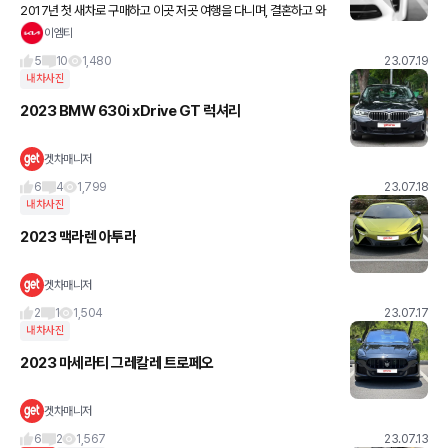
2017년 첫 새차로 구매하고 이곳 저곳 여행을 다니며, 결혼하고 와
이프에게 물려준 어느덧 6년 지난 K5입니다. 이녀석과 함께하는 동
이엠티
안 큰 사고없이, 또 말썽없이 잘 타고 있습니다. 가끔식 기변
5
10
1,480
23.07.19
내차사진
2023 BMW 630i xDrive GT 럭셔리
겟차매니저
6
4
1,799
23.07.18
내차사진
2023 맥라렌 아투라
겟차매니저
2
1
1,504
23.07.17
내차사진
2023 마세라티 그레칼레 트로페오
겟차매니저
6
2
1,567
23.07.13