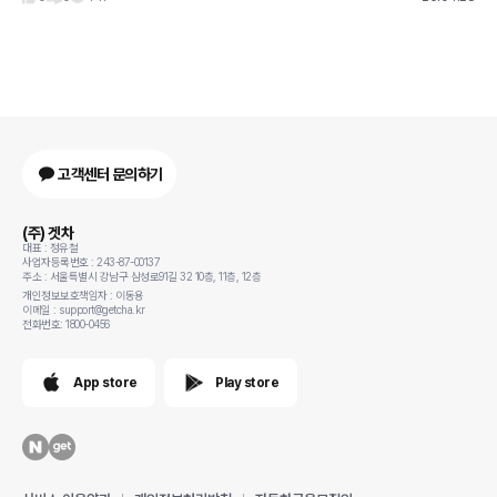
고객센터 문의하기
(주) 겟차
대표 : 정유철
사업자등록번호 : 243-87-00137
주소 : 서울특별시 강남구 삼성로91길 32 10층, 11층, 12층
개인정보보호책임자 : 이동용
이메일 : support@getcha.kr
전화번호: 1800-0456
App store
Play store