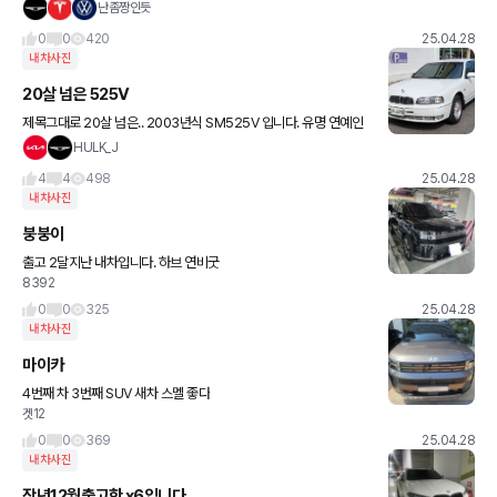
치 인데도 날 좋으면 400은 탑니다. 뽑기가 잘 돼서 잡소리도 없고
난좀짱인듯
문제도 없네요. 전기차 시기상조 입니다. 내연기관 많이 타세요
0
0
420
25.04.28
내차사진
20살 넘은 525V
제목그대로 20살 넘은.. 2003년식 SM525V 입니다. 유명 연예인
(형님)이 타시던 차를 잘 받아서 아껴가며 타고 있습니다~ ^^ 요즘 기
HULK_J
준으로는 썩차에 불과할지도 모르지만.. 예쁘게 봐주십쇼
4
4
498
25.04.28
내차사진
붕붕이
출고 2달지난 내차입니다. 하브 연비굿
8392
0
0
325
25.04.28
내차사진
마이카
4번째 차 3번째 SUV 새차 스멜 좋다
겟12
0
0
369
25.04.28
내차사진
작년12월출고한 x6입니다