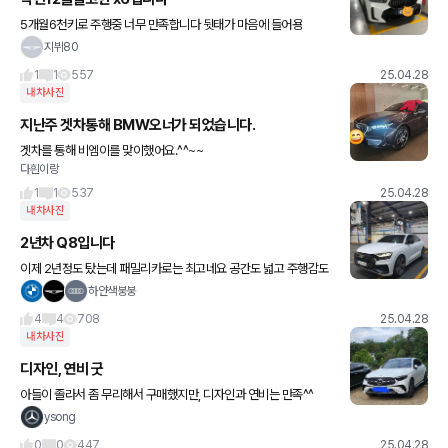
5개월6천키로 주행중 너무 만족합니다 뒷태가 마음에 들어용
지뷔80
1
1
557
25.04.28
내차사진
지난주 겟차통해 BMW오너가 되었습니다.
겟차를 통해 비엠이를 맞이했어요.^^~~
다흰이랑
1
1
537
25.04.28
내차사진
2년차 Q8입니다
이제 2년정도 탔는데 패밀리카로는 최고네요 공간도 넓고 주행감도
좋습니다.
하얀색붕붕
4
4
708
25.04.28
내차사진
디자인, 연비 굿
아들이 졸라서 좀 무리해서 구매했지만, 디자인과 연비는 만족^^
ysong
0
0
447
25.04.28