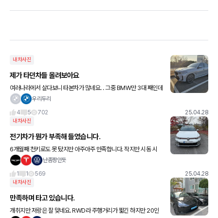
내차사진
제가 타던차들 올려보아요
여러나라에서 살다보니 타본차가 많네요. . 그중 BMW만 3대 째인데
저한테 가장 맞는거 같네요 X6 X5 528i camaro convertable m
우리두리
ustang convertable XC90 d
4
5
702
25.04.28
내차사진
전기차가 뭔가 부족해 들였습니다.
6개월째 천키로도 못 탔지만 아주아주 만족합니다. 작지만 시동 시
그르릉까지는 아니어도 보로롱 하는 소리까지 만족합니다! 아N가격
난좀짱인듯
에 새차 그것도 외팅어 바디킷 차량을 운이 좋아 들였습니다! 길들이
1
1
569
25.04.28
기
내차사진
만족하며 타고 있습니다.
개취지만 저랑은 잘 맞네요. RWD라 주행거리가 짧긴 하지만 20인