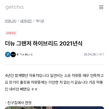
커뮤니티
내차사진
게시글
내차사진
더뉴 그랜저 하이브리드 2021년식
ㅎㄱㅅㅌ
25.04.28
417
Lv
6
4년간 함께했던 자동차입니다 실연비는 소유 차량중 매우 만족하고
요 장거리 출장용 차량중에는 이만한 차 없는거 같습니다 가끔 먹통
인 네비만 빼면요 ㅎㅎ
- 친구집에서 한컷