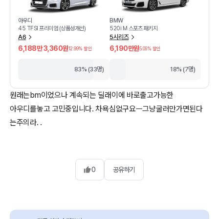
아우디
BMW
45 TFSI 프리미엄 (상품성개선)
520i M 스포츠 패키지
A6
5시리즈
6,188만 3,360원
6,190만원
12.99
% 할인
5.06
% 할인
83% (33명)
18% (7명)
원래는bm이었으나 계속되는 딜래이에 바로출고가능한
아우디를놓고 고민중입니다. 차욕심없구요ㅡ그냥굴러만가면된다
는주의라. .
0
공유하기