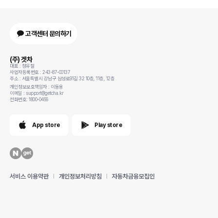
고객센터 문의하기
(주) 겟차
대표 : 정유철
사업자등록번호 : 243-87-00137
주소 : 서울특별시 강남구 삼성로91길 32 10층, 11층, 12층
개인정보보호책임자 : 이동용
이메일 : support@getcha.kr
전화번호: 1800-0456
App store
Play store
서비스 이용약관
개인정보처리방침
자동차금융모집인