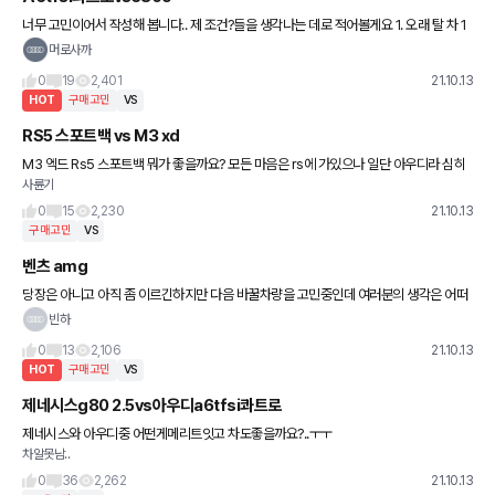
너무 고민이어서 작성해 봅니다.. 제 조건?들을 생각나는 데로 적어볼게요 1. 오래 탈 차 1
0년보고잇어요 2. 3인가족 3. 트렁크공간은 아주아주 가끔 말고는 적어도 크게 상
머로사까
0
19
2,401
21.10.13
HOT
구매고민
VS
RS5 스포트백 vs M3 xd
M3 엑드 Rs5 스포트백 뭐가 좋을까요? 모든 마음은 rs에 가있으나 일단 아우디라 심히
사륜기
고민입니다
0
15
2,230
21.10.13
구매고민
VS
벤츠 amg
당장은 아니고 아직 좀 이르긴하지만 다음 바꿀차량을 고민중인데 여러분의 생각은 어떠
신가요? e53은 출력과 옵션이좋고 gt43은 디자인과 감성이좋고.. 음.. 아 두차량의 2열
빈하
공간 차이도 궁금하네요
0
13
2,106
21.10.13
HOT
구매고민
VS
제네시스g80 2.5vs아우디a6tfsi콰트로
제네시스와 아우디중 어떤게메리트잇고 차도좋을까요?..ㅜㅜ
차알못남..
0
36
2,262
21.10.13