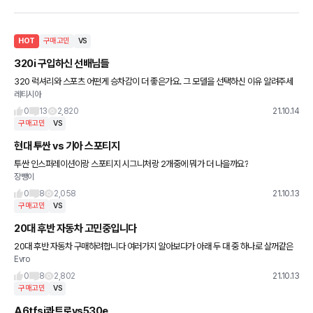
HOT
구매고민
VS
320i 구입하신 선배님들
320 럭셔리와 스포츠 어떤게 승차감이 더 좋은가요. 그 모델을 선택하신 이유 알려주세
레티시아
요
0
13
2,820
21.10.14
구매고민
VS
현대 투싼 vs 기아 스포티지
투싼 인스퍼레이션이랑 스포티지 시그니처랑 2개중에 뭐가 더 나을까요?
장뺑이
0
8
2,058
21.10.13
구매고민
VS
20대 후반 자동차 고민중입니다
20대 후반 자동차 구매하려합니다 여러가지 알아보다가 아래 두 대 중 하나로 살꺼같은
Evro
데 어떤게 나을까요 k8은 8개월 걸린다 그러고 3 시리즈는 아직 이노베이션 패키지가 없
는거 같은데 조금이라
0
8
2,802
21.10.13
구매고민
VS
A6tfsi콰트로vs530e