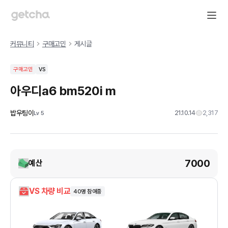
커뮤니티
구매고민
게시글
구매고민
VS
아우디a6 bm520i m
밥우팅이
21.10.14
2,317
Lv
5
7000
예산
VS 차량 비교
40
명 참여중