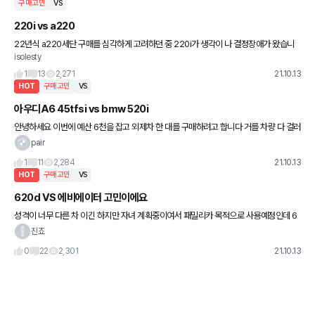
구매고민
VS
220i vs a220
22년식 a220세단 구매를 심각하게 고려하던 중 220i가 생각이 나 결정장애가 왔습니
isolesty
다. 두 차량 간 지향점이 다르기에 오너 입맛에 따라 선택이 다르겠지만, 어떤 차종을 선호
하시는지 궁금하네요.
1
13
2,271
21.10.13
HOT
구매고민
VS
아우디A6 45tfsi vs bmw 520i
안녕하세요 이번에 예산 6천을 잡고 외제차 한 대를 구매하려고 합니다 거를 차량 다 걸러
서 최종 a6 45tfsi프리미엄과520i가 결정됐네요 옵션빵빵하고 520i 대비 성능좋은 a6
pair
냐 감가방어 잘
1
11
2,284
21.10.13
HOT
구매고민
VS
620d VS 에비에이터 고민이에요
성격이 너무 다른 차 이긴 하지만 자녀 계획중이여서 패밀리카 목적으로 사용예정인데 6
20d 계약 걸어놨고 2달 정도 더 기다려야 배정받을것같아요 몇일전에 에비에이터 보고
진죠
나니 자꾸 생각나네요ㅠ 후회
0
22
2,301
21.10.13