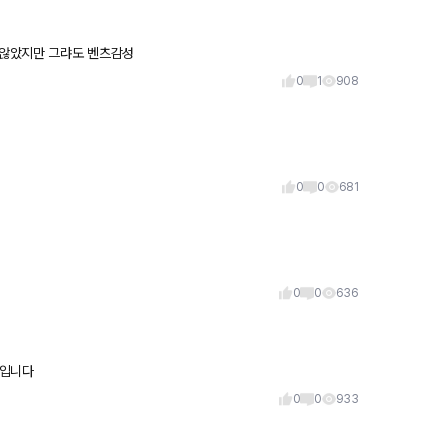
지않았지만 그랴도 벤츠감성
0
1
908
0
0
681
0
0
636
 입니다
0
0
933