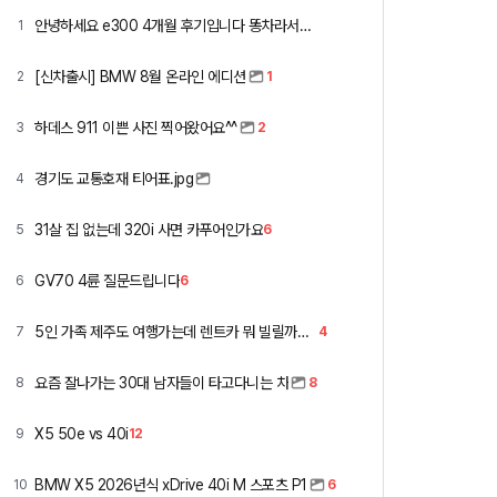
안녕하세요 e300 4개월 후기입니다 똥차라서올림
1
[신차출시] BMW 8월 온라인 에디션
2
1
하데스 911 이쁜 사진 찍어왔어요^^
3
2
경기도 교통호재 티어표.jpg
4
31살 집 없는데 320i 사면 카푸어인가요
5
6
GV70 4륜 질문드립니다
6
6
5인 가족 제주도 여행가는데 렌트카 뭐 빌릴까요 ㅎ
7
4
요즘 잘나가는 30대 남자들이 타고다니는 차
8
8
X5 50e vs 40i
9
12
BMW X5 2026년식 xDrive 40i M 스포츠 P1
10
6