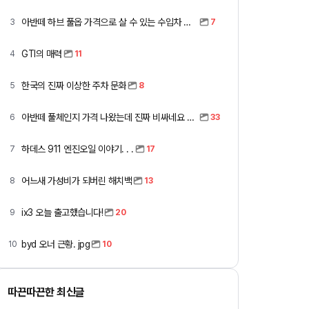
아반떼 하브 풀옵 가격으로 살 수 있는 수입차 모아봤습니다 (중고 포함)
3
7
GTI의 매력
4
11
한국의 진짜 이상한 주차 문화
5
8
아반떼 풀체인지 가격 나왔는데 진짜 비싸네요 ㅎㅎ
6
33
하데스 911 엔진오일 이야기. . .
7
17
어느새 가성비가 되버린 해치백
8
13
ix3 오늘 출고했습니다!
9
20
byd 오너 근황. jpg
10
10
따끈따끈한 최신글