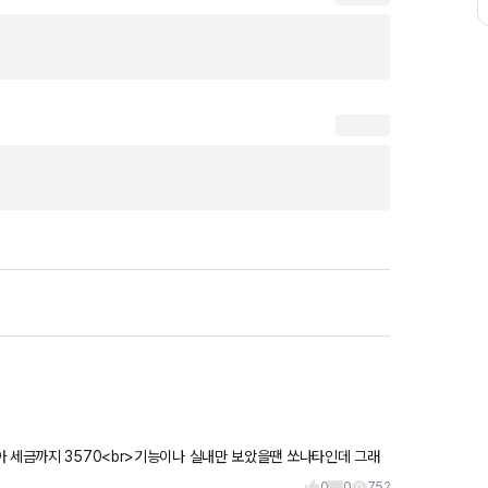
아 세금까지 3570<br>기능이나 실내만 보았을땐 쏘나타인데 그래
0
0
752