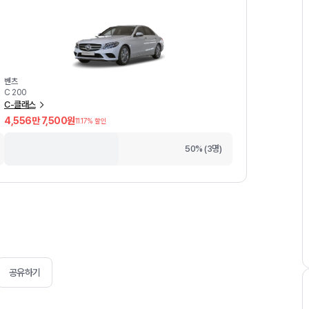
벤츠
C 200
C-클래스
4,556만 7,500원
11.17
% 할인
50% (3명)
공유하기