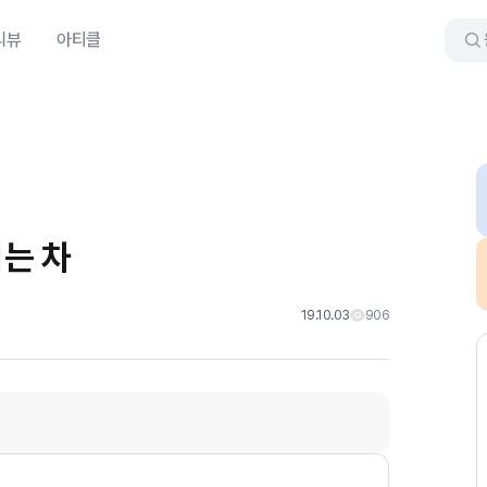
리뷰
아티클
는 차
19.10.03
906