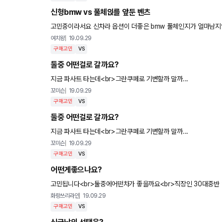
신형bmw vs 풀체읹를 앞둔 벤츠
고민중이라서요 신차라 옵션이 더좋은 bmw 풀체인지가 얼마남
여치왕
19.09.29
구매고민
VS
둘중 어떤걸로 갈까요?
지금 파사트 타는데<br>그란쿠페로 기변할까 말까...
꼬미슨
19.09.29
구매고민
VS
둘중 어떤걸로 갈까요?
지금 파사트 타는데<br>그란쿠페로 기변할까 말까...
꼬미슨
19.09.29
구매고민
VS
어떤게좋으나요?
고민됩니다<br>둘중에어떤차가 좋을까요<br>직장인 30대중반
화랑쓰리라인
19.09.29
구매고민
VS