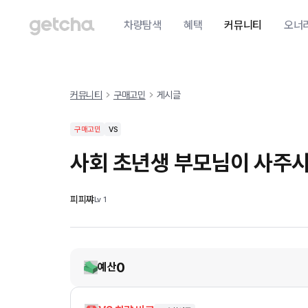
차량탐색
혜택
커뮤니티
오너
커뮤니티
구매고민
게시글
구매고민
VS
사회 초년생 부모님이 사주시
피피쨔
Lv
1
0
예산