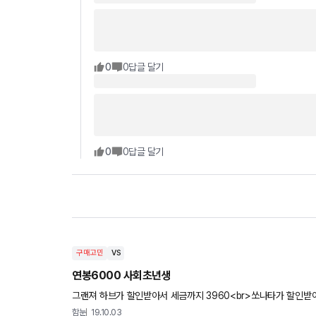
0
0
답글 달기
0
0
답글 달기
구매고민
VS
연봉6000 사회초년생
그랜져 하브가 할인받아서 세금까지 3960<br>쏘나타가 할인받
도 차급이 있어 고민이 됩니다 도와주세요!!
함눈
19.10.03