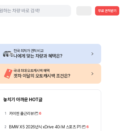
무료 견적받기
전국 최저가 견적 비교
나에게 맞는 차량과 혜택은?
국내 최대 오토캐시백 혜택
겟차 이달의 오토캐시백 조건은?
놓치기 아까운 HOT글
카이엔 출근리뷰
1
6
BMW X5 2026년식 xDrive 40i M 스포츠 P1
2
6