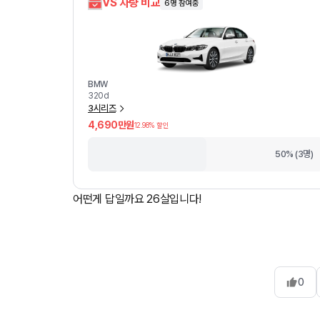
VS 차량 비교
6
명 참여중
BMW
320d
3시리즈
4,690만원
12.98
% 할인
50% (3명)
어떤게 답일까요 26살입니다!
0