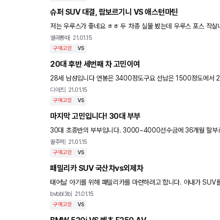
슈퍼 SUV 대결, 람보르기니 VS 애스턴마틴
저는 우루스가 좋네요 ㅎㅎ 두 차종 실물 봤는데 우루스 포
열라뽕따
21.01.15
구매고민
VS
20대 후반 세번째 차 고민이여
28세 남성입니다 연봉은 3400정도구요 선납은 1500정도에서 2000정도 월
번째 싼타페 07년식 이제 1년 탔네요 앞으로 더 탈예정인데
디아즈
21.01.15
구매고민
VS
마지막 고민입니다! 30대 부부
30대 초중반의 부부입니다. 3000~4000선수금에 36개월 할부로 구매예정입니다. 자녀 계획는 1명을 낳거나 안낳거나 아직 결정은
못했습니다. 520i 타보니 정말좋더라구요 핸들링도 좋고
꿀주먹
21.01.15
구매고민
VS
패밀리카 SUV 국산차vs외제차
태어날 아기를 위해 패밀리카를 마련하려고 합니다. 아내가 SUV를
래 준중형 SUV급에서 보고 있는데요, 예산 자체는 X3 엔트리급
bvbbl3b
21.01.15
구매고민
VS