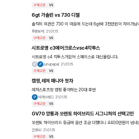
구매고민
VS
6gt 가솔린 vs 730 디젤
솔직히 외관은 730 이 마음에 드는데 6gt와 3천만윈이 차이가납
럽다면 고민도 안할텐데 인테리어 똑같고 디젤인데 겉모양 때문에
푸른보석
21.01.15
구매고민
VS
시트로엥 c3에어크로스vsc4칵투스
시트로엥 c4 칵투스가없어 스페이스로 대신올립니다.
junupapa
21.01.15
구매고민
VS
캠핑,레져 매니아 첫차
레져스포츠랑 캠핑 좋아하는 20대 후반
서러브래드
21.01.15
구매고민
VS
GV70 깡통과 쏘렌토 하이브리드 시그니쳐의 선택고민
쏘렌토 하이브리드 등급에 옵션 조금 더했더니 4400만원이 넘네
라 깡통을 사도 왠만한 옵션은 다 갖췄네요 고민입니다
간생수
21.01.15
구매고민
VS