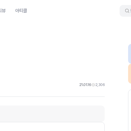
리뷰
아티클
21.01.16
2,306