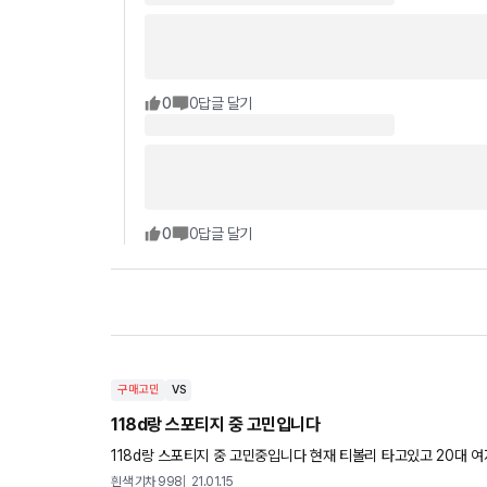
0
0
답글 달기
0
0
답글 달기
구매고민
VS
118d랑 스포티지 중 고민입니다
118d랑 스포티지 중 고민중입니다 현재 티볼리 타고있고 20대 여자 1인운행 중 입니다 출퇴근 총 4
고속도로 타구있구요 사실 118d로 마음이 많이 가는데 디
흰색 기차 998
21.01.15