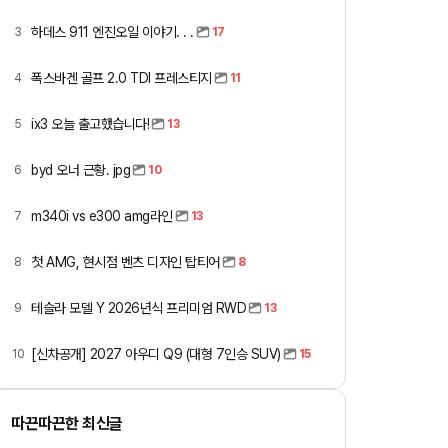
하데스 911 엔진오일 이야기. . .
3
17
폭스바겐 골프 2.0 TDI 프레스티지
4
11
ix3 오늘 출고했습니다!
5
13
byd 오너 근황. jpg
6
10
m340i vs e300 amg라인
7
13
첫 AMG, 현시점 벤츠 디자인 탑티어
8
8
테슬라 모델 Y 2026년식 프리미엄 RWD
9
13
[신차공개] 2027 아우디 Q9 (대형 7인승 SUV)
10
15
따끈따끈한 최신글