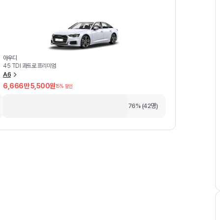
아우디
45 TDI 콰트로 프리미엄
A6
6,666만 5,500원
15
% 할인
76% (42명)