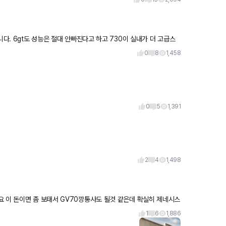
니다. 6gt도 성능은 절대 안빠진다고 하고 730이 실내가 더 고급스
0
8
1,458
0
5
1,391
2
4
1,498
요 이 돈이면 좀 보태서 GV70깡통사도 될것 같은데 확실히 제네시스
1
6
1,886