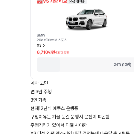
VS 차량 비교
55
명 참여중
BMW
20d xDrive M 스포츠
X3
6,710만원
4.27
% 할인
24% (13명)
계약 고민
연 3만 주행
3인 가족
현재12년식 에쿠스 운행중
구입이유는 겨울 눈길 운행시 운전이 피곤함
주행거리가 있어서 디젤 사야함
X3 디젤 엠팩 엑스라인 대길 걸었는데 다음달 출고될듯