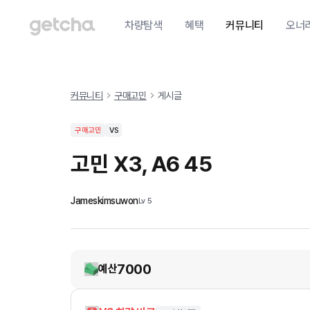
차량탐색
혜택
커뮤니티
오너
커뮤니티
구매고민
게시글
구매고민
VS
고민 X3, A6 45
Jameskimsuwon
Lv
5
7000
예산