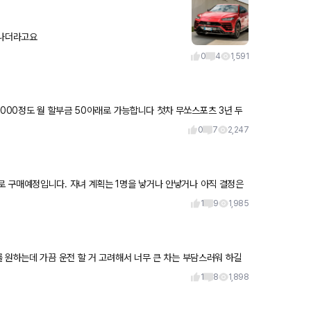
스 작살나더라고요
0
4
1,591
 할부금 50아래로 가능합니다 첫차 무쏘스포츠 3년 두
0
7
2,247
1
9
1,985
 원하는데 가끔 운전 할 거 고려해서 너무 큰 차는 부담스러워 하길
1
8
1,898