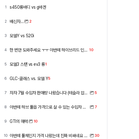
s450롱바디 vs g바겐
1
배신자…
2
2
모델Y vs 520i
3
한 번만 도와주세요 ㅜㅜ 아반떼 하이브리드 인스 vs 폭스바겐 골프
4
10
모델3 스탠 vs ev3 롱
5
1
GLC-클래스 vs. 모델 Y
6
5
자자 7월 수입차 판매량 나왔습니다 (테슬라 압도적)
7
5
아반떼 하브 풀옵 가격으로 살 수 있는 수입차 모아봤습니다 (중고 포함)
8
7
GTI의 매력
9
10
아반떼 풀체인지 가격 나왔는데 진짜 비싸네요 ㅎㅎ
10
30