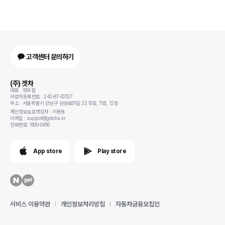
고객센터 문의하기
(주) 겟차
대표 : 정유철
사업자등록번호 : 243-87-00137
주소 : 서울특별시 강남구 삼성로91길 32 10층, 11층, 12층
개인정보보호책임자 : 이동용
이메일 : support@getcha.kr
전화번호: 1800-0456
App store
Play store
서비스 이용약관
개인정보처리방침
자동차금융모집인