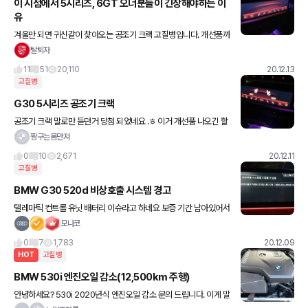
이 시점에서 5시리즈, 6GT 오너분들이 긴장해야하는 이
유
겨울만 되면 귀신같이 찾아오는 공조기 크랙 고질병입니다. 개선품까
지 나왔지만 개선품도 똑같이 크랙나는건 함정 제 지인 18년식 5시
탈퇴자
리즈인데 겨울마다 크랙나서 공조기만 두번 바꿨다는.. 이거 때문이
11
51
20,110
20.12.13
라
고질병
G30 5시리즈 공조기 크랙
공조기 크랙 말로만 듣던거 당첨 되었네요 .ㅎ 이거 개선품 나오긴 할
까요?ㅠㅠ 6월 출고 차에서 나왔어요ㅠ 개선품 아니면 계속 발생할
짱구는몸만져
거 같음...속 썩이지 말자
0
10
2,671
20.12.11
고질병
BMW G30 520d 비상호출 시스템 경고
텔레마틱 컨트롤 유닛 배터리 이슈라고 하네요 보증 기간 남아있어서
무상으로 교체했지만 저 조그만 배터리 가는데 27만원이라고 합니
모나코
다. 보증 끝났으면 배아팠을뻔..
0
7
1,783
20.12.09
HOT
고질병
BMW 530i 엔진오일 감소(12,500km 주행)
안녕하세요? 530i 2020년식 엔진오일 감소 문의 드립니다. 이게 말