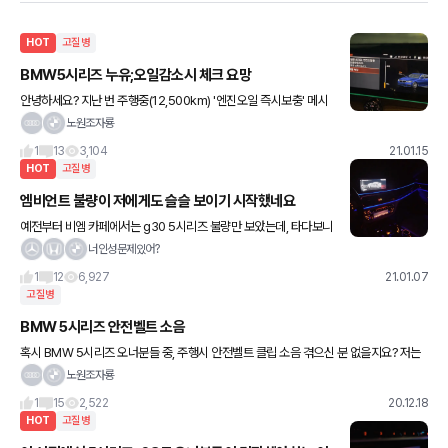
HOT
고질병
BMW5시리즈 누유;오일감소시 체크 요망
안녕하세요? 지난 번 주행중(12,500km) '엔진오일 즉시보충' 메시
지가 떴었죠. 서비스센터 점검결과, 누유가 발견되었네요. 에어덕트
노원조자룡
의 실링을 교체받았습니다. 모든 5시리즈가 저와 동일한
1
13
3,104
21.01.15
HOT
고질병
엠비언트 불량이 저에게도 슬슬 보이기 시작했네요
예전부터 비엠 카페에서는 g30 5시리즈 불량만 보았는데, 타다보니
결국 저도 당첨이네요 ㅋ 혹시나 해서 bmw 공식 인증 중고차 웹사
너인성문제있어?
이트 가서 다른 7시리즈들 둘러보니깐 저런 차들이 은근 많네요
1
12
6,927
21.01.07
고질병
BMW 5시리즈 안전벨트 소음
혹시 BMW 5시리즈 오너분들 중, 주행시 안전벨트 클립 소음 겪으신 분 없을지요? 저는
어느새부터인지 달릴 때, 조수석에서 달그락 소리가 간혹씩.... 그래서, 카페 등 상당량의
노원조자룡
검색 끝에
1
15
2,522
20.12.18
HOT
고질병