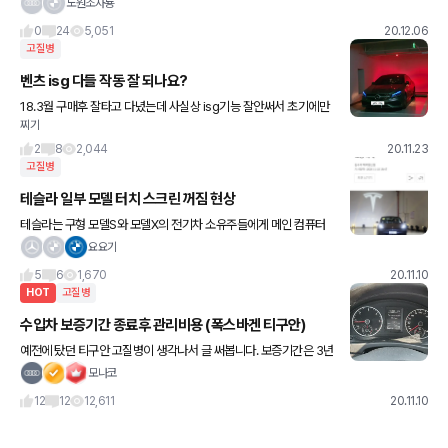
로만 듣던, BMW 정품인증인지...? 12,500km 정도 주행했구요, 오
노원조자룡
늘 엔진오일 1liter 보충하라는 매시지가
0
24
5,051
20.12.06
고질병
벤츠 isg 다들 작동 잘 되나요?
18.3월 구매후 잘타고 다녔는데 사실상 isg기능 잘안써서 초기에만
찌기
좋다 했었네요. 안쓴 이유는 오르막길에 정차 및 엔진 일시스탑 후 재
출발 시 변속충격이 커서 처음에는 고장아닌다 했는데 변속기가
2
8
2,044
20.11.23
고질병
테슬라 일부 모델 터치 스크린 꺼짐 현상
테슬라는 구형 모델S와 모델X의 전기차 소유주들에게 메인 컴퓨터
결함과 관련된 수리비 및 환불 보증을 확대할 예정이라고 합니다 소
요요기
유권자가 아직 10만 마일이나 8년을 넘지 않은 경우에만 확대 보증
5
6
1,670
20.11.10
HOT
고질병
수입차 보증기간 종료후 관리비용 (폭스바겐 티구안)
예전에 탔던 티구안 고질병이 생각나서 글 써봅니다. 보증기간은 3년
이였는데 웃긴게 보증기간 끝나니까 고장이 계속 나더군요... ㅠㅠ 겟
모나코
차 구매 고민에 수입차 구입하고 10년 타신다는분들 계셔서
12
12
12,611
20.11.10