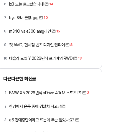
ix3 오늘 출고했습니다!
6
14
byd 오너 근황. jpg
7
10
m340i vs e300 amg라인
8
15
첫 AMG, 현시점 벤츠 디자인 탑티어
9
8
테슬라 모델 Y 2026년식 프리미엄 RWD
10
13
따끈따끈한 최신글
BMW X5 2026년식 xDrive 40i M 스포츠 P1
1
2
한강에서 운동 중에 경찰차 사고남
2
a6 판매중단이라고 뜨는데 무슨 일있나요?
3