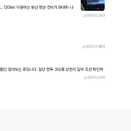
h 나
0
1
243
0
2
383
 활인 알아보는 중입니다. 일단 한독 코오롱 삼천리 일부 조건 확인하
0
1
214