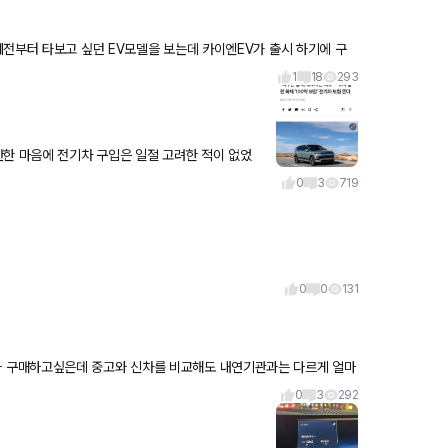
예전부터 타보고 싶던 EV모델을 보는데 카이엔EV가 출시 하기에 구
금하네
1
18
293
안한 마음에 전기차 구입은 일절 고려한 적이 없었
0
3
719
0
0
131
고있었
0
3
292