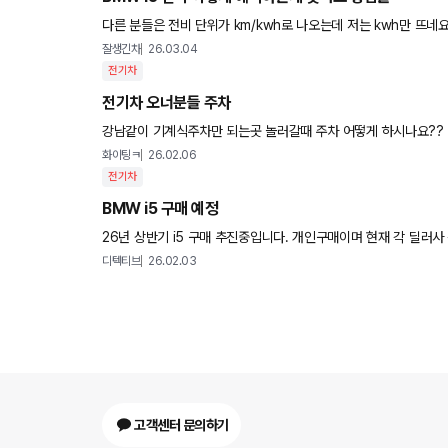
다른 분들은 전비 단위가 km/kwh로 나오는데 저는 kwh만 뜨네요.. 130km 이동하는 동안 평균 전비가 9kW
왔다는 뜻인가요 ㅜ
잘생긴차
26.03.04
전기차
전기차 오너분들 주차
강남같이 기계식주차만 되는곳 놀러갈때 주차 어떻게 하시나요??
화이팅ㅋ
26.02.06
전기차
BMW i5 구매 예정
26년 상반기 i5 구매 추진중입니다. 개인구매이며 현재 각 딜러사
였으나 좋은 조건 있는 확인중입니다 관련하여 좋은 딜러 추천
디텍티브
26.02.03
고객센터 문의하기