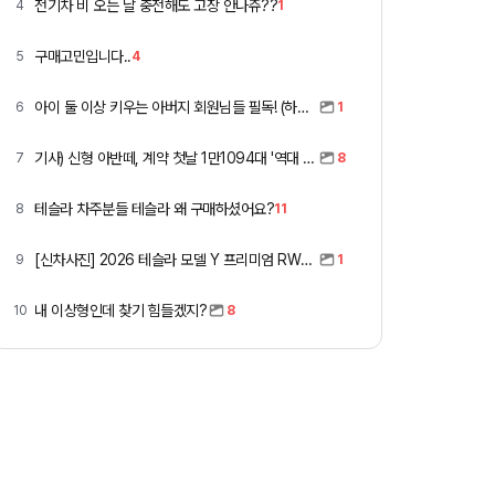
전기차 비 오는 날 충전해도 고장 안나쥬??
4
1
구매고민입니다..
5
4
아이 둘 이상 키우는 아버지 회원님들 필독! (하이패스 할인)
6
1
기사) 신형 아반떼, 계약 첫날 1만1094대 '역대 최고'
7
8
테슬라 차주분들 테슬라 왜 구매하셨어요?
8
11
[신차사진] 2026 테슬라 모델 Y 프리미엄 RWD (펄 화이트 + 블랙시트)
9
1
내 이상형인데 찾기 힘들겠지?
10
8