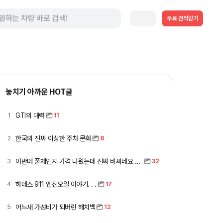
무료 견적받기
놓치기 아까운 HOT글
GTI의 매력
1
11
한국의 진짜 이상한 주차 문화
2
8
아반떼 풀체인지 가격 나왔는데 진짜 비싸네요 ㅎㅎ
3
32
하데스 911 엔진오일 이야기. . .
4
17
어느새 가성비가 되버린 해치백
5
12