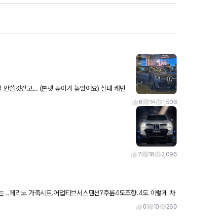
고... (본넷 높이가 높았어요) 실내 캐빈
 X3/현행 X3랑 비슷했어요 주행거리가 길고 신
6
14
1,508
7
16
2,096
는 ..메리노 가죽시트.어댑티브서스팬션?후륜4도조향.4도 이렇게 차
타
0
10
260