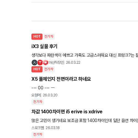
HOT
전기차
iX3 실물 후기
생각보다 파란색이 예쁘고 가죽도 고급스러워요 대신 프렁크?는 잘 안쓸것같
공간이나 트렁크 적재?는 G01
아산직장인
26.03.22
HOT
전기차
X5 풀체인지 전면이라고 하네요
--- 00 --- ㅡ
오점머
26.03.20
전기차
차값 1400차이면 i5 erive is xdrive
많은 고민이 생기네요 보조금 포함 1400차이인데 일단 옵션 차이
이고 나머지 실.내외는 동일합니다.1400차이에 이륜에 겨울 윈터
스모크맨
26.03.18
전기차