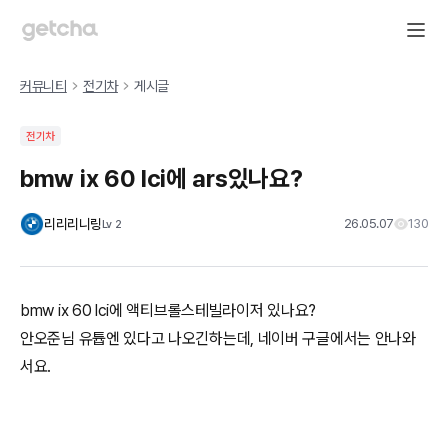
커뮤니티
전기차
게시글
전기차
bmw ix 60 lci에 ars있나요?
리리리니링
26.05.07
130
Lv
2
bmw ix 60 lci에 액티브롤스테빌라이저 있나요?
안오준님 유튭엔 있다고 나오긴하는데, 네이버 구글에서는 안나와
서요.