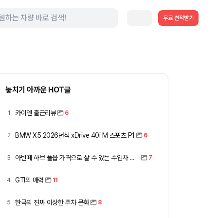
무료 견적받기
놓치기 아까운 HOT글
카이엔 출근리뷰
1
6
BMW X5 2026년식 xDrive 40i M 스포츠 P1
2
6
아반떼 하브 풀옵 가격으로 살 수 있는 수입차 모아봤습니다 (중고 포함)
3
7
GTI의 매력
4
11
한국의 진짜 이상한 주차 문화
5
8