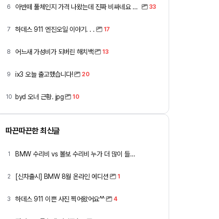
아반떼 풀체인지 가격 나왔는데 진짜 비싸네요 ㅎㅎ
6
33
하데스 911 엔진오일 이야기. . .
7
17
어느새 가성비가 되버린 해치백
8
13
ix3 오늘 출고했습니다!
9
20
byd 오너 근황. jpg
10
10
따끈따끈한 최신글
BMW 수리비 vs 볼보 수리비 누가 더 많이 들까요 ㅎ
1
[신차출시] BMW 8월 온라인 에디션
2
1
하데스 911 이쁜 사진 찍어왔어요^^
3
4