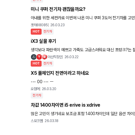
미니 쿠퍼 전기차 괜찮을까요?
아내를 위한 세컨카로 이번에 나온 미니 쿠퍼 3도어 전기차를 고민
쿠퍼 3도어 전기차가 이번에 나온건 주행가능 거리도 300km
겟차88085
26.03.23
HOT
전기차
iX3 실물 후기
생각보다 파란색이 예쁘고 가죽도 고급스러워요 대신 프렁크?는 잘 안쓸것같
공간이나 트렁크 적재?는 G01
아산직장인
26.03.22
HOT
전기차
X5 풀체인지 전면이라고 하네요
--- 00 --- ㅡ
오점머
26.03.20
전기차
차값 1400차이면 i5 erive is xdrive
많은 고민이 생기네요 보조금 포함 1400차이인데 일단 옵션 차이
이고 나머지 실.내외는 동일합니다.1400차이에 이륜에 겨울 윈터
스모크맨
26.03.18