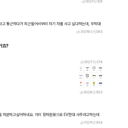
0
1
129
3
19
1,093
거죠?
0
7
274
0
9
553
클을 처분하고싶어하네요. 아이 등하원용으로 EV한대 사주려고하는데
슬라 Y로
1
11
554