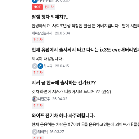
리리리니링
26.05.07
HOT
전기차
딸램 첫차 외제차?..
안녕하세요. 사회초년생 직장인 딸을 둔 아버지입니다.. 딸이 셔틀타고 통근하다가 최근들어서부터 자기 차를 사고 싶다하는데, 무턱대
고 외제차부터 찾고있어 고민입니다. 폭스바겐 골프, 가 사고싶
제육삼인분추가
26.05.04
전기차
현재 유럽에서 출시되서 타고 다니는 ix3도 eve배터리인
제목이 내용입니다~
하니파
26.04.15
전기차
지커 곧 한국에 출시하는 건가요??
겟차 화면에 지커가 떠있어서요 드디어 ?? (안삼)
나만근추
26.04.02
전기차
와이프 전기차 하나 사주려합니다.
현재 운용하는 차량은 X7이랑 E클 운용하고있는데 와이프가 E
뭘 잘몰라서 5천만원대에서 괜찮은차량 추천좀 부탁드립니다. 테
탭아웃
26.03.27
전기차