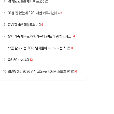
경기도 교통호재 티어표.jpg
4
31살 집 없는데 320i 사면 카푸어인가요
5
6
GV70 4륜 질문드립니다
6
6
5인 가족 제주도 여행가는데 렌트카 뭐 빌릴까요 ㅎ
7
4
요즘 잘나가는 30대 남자들이 타고다니는 차
8
8
X5 50e vs 40i
9
12
BMW X5 2026년식 xDrive 40i M 스포츠 P1
10
6