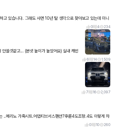
하고 있습니다. 그래도 사면 10년 탈 생각으로 찾아보고 있는데 미니
0
4
234
고... (본넷 높이가 높았어요) 실내 캐빈
 X3/현행 X3랑 비슷했어요 주행거리가 길고 신
6
14
1,509
7
16
2,097
는 ..메리노 가죽시트.어댑티브서스팬션?후륜4도조향.4도 이렇게 차
타
0
10
260