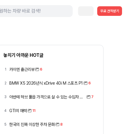
무료 견적받기
놓치기 아까운 HOT글
카이엔 출근리뷰
1
6
BMW X5 2026년식 xDrive 40i M 스포츠 P1
2
6
아반떼 하브 풀옵 가격으로 살 수 있는 수입차 모아봤습니다 (중고 포함)
3
7
GTI의 매력
4
11
한국의 진짜 이상한 주차 문화
5
8