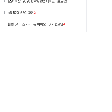
[스파이샷] 2028 BMW iX2 페이스리프트
4
a6 520i 530i 고민
5
2
현행 5시리즈 -> 더뉴 아이오닉6 기변고민
6
4
와이프 첫 전기차량 고민입니다
7
1
아반떼 풀옵션이랑 쏘나타 풀옵션 가격이 비슷하네요
8
3
아반떼 vs. 쏘나타
9
1
그냥 글이 써보고 싶었어요
10
3