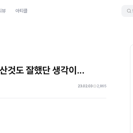
리뷰
아티클
 산것도 잘했단 생각이...
23.02.03
2,865