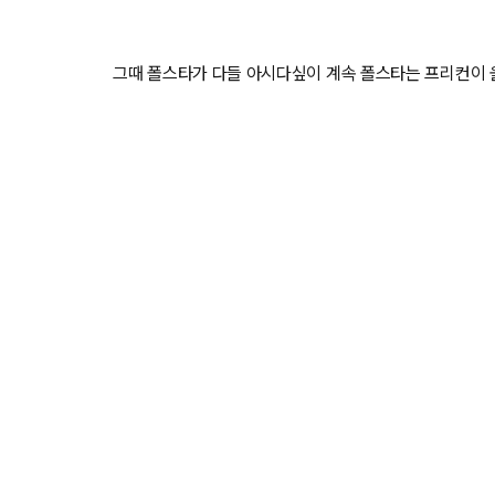
그때 폴스타가 다들 아시다싶이 계속 폴스타는 프리컨이 
"아..23년되면 보조금이 줄어들텐데..
제 예상으로는 대략 1000만원 보조금 --> 500~600
(실제로 보면 대략 886 (경기도 수원 기준) --> 690(
예상보다 덜 깎이긴 했지만....."
EQA는 옵 다 빠지고 들어오고... 빠진거도 저는 기약도 없