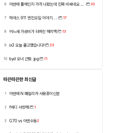
아반떼 풀체인지 가격 나왔는데 진짜 비싸네요 ㅎㅎ
6
33
하데스 911 엔진오일 이야기. . .
7
17
어느새 가성비가 되버린 해치백
8
13
ix3 오늘 출고했습니다!
9
23
byd 오너 근황. jpg
10
11
따끈따끈한 최신글
아반떼 N 패밀리카 사용중이신분
1
f바디 사랑해
2
1
G70 vs 아엔수동
3
2