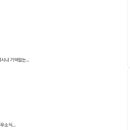
시나 기약없는...
무소식...