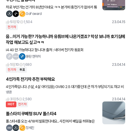
차로 부산가는건 거의 8년만이네요 ㅋㅋ 본가에 충전기가 없어서 통
도사 휴게소에서 충전하고 있네요 수원- 부산 부산 도착하고 베터리
GoFoward
20% 남겠습니다 ㅎ 도착하고도 100~120키로 더 주행 가
5
12
1,504
23.04.15
전기차
음...이거 가능한? 가능하니까 유튜브에 나온거겠죠? 막상 보니까 호기심에
작업 해보고도 싶고ㅋㅋ
i4 40 만 가능하다고 합니다!! 출처 : 네이버 전기차 동호회
동탄 현마허
1
10
1,680
23.04.14
전기차
투표
4인가족 전기차 추천 부탁해요
4인가족입니다. (1살, 4살 아이있음) GV80 2.5 대기중인데 큰 차가 부담되기도 하고 비
냉큼
슷한 금액대로 전기차가 가능해보여 고민됩니다. 아래 3개 차 중 추천 부탁드립니다. GV
60은 와이프
3
5
2,580
23.04.14
HOT
전기차
폴스타의 쿠페형 SUV 폴스타4
폴스타4를 오는 4/18에 발표한다네요.. 사진에서 베일을 씌워놓은
차가 폴스타4라고 합니다. 저는 개인적으로 사진의 젤 오른쪽에 있는
장세진