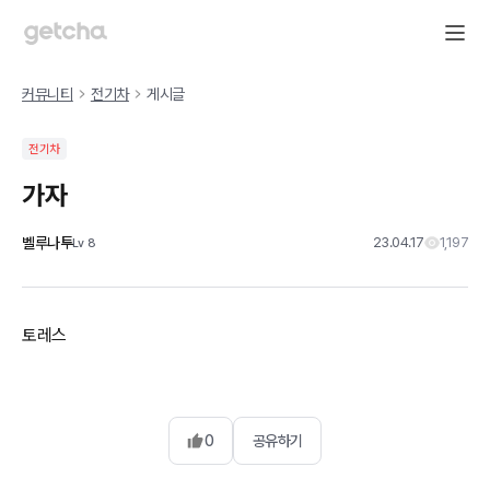
커뮤니티
전기차
게시글
전기차
가자
벨루나투
23.04.17
1,197
Lv
8
토레스
0
공유하기