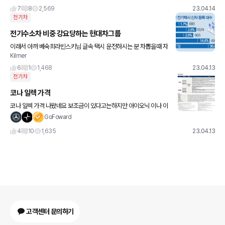
차가 더 궁금하네요..ㅋ 저 차는 베일도 안씌워놓은 걸 보면
7
8
2,569
23.04.14
전기차
전기수소차 비중 강요당하는 현대차그룹
이래서 아까 베숙희라빈스키님 글속 택시 운전하시는 분 차뽑을때 자
Kilmer
꾸 전기차 권하더라 그러셨나봅니다. 정부로부터 전기 수소차 비율
판매량 강요받습니다. 내연기관 합친 전체 판매에서 적어도 15%를
6
1
1,468
23.04.13
그
전기차
코나 일렉 가격
코나 일렉 가격 나왔네요 보조금이 있다고는하지만 아이오닉 이나 이
브이보다 왜 비싸보이져......... 전기차 안팔릴거 같은...
GoFoward
4
10
1,635
23.04.13
고객센터 문의하기