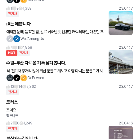
전비가 13.6이 아니고 100/13.6 7.35가 전비
1
2
1,382
23.04.17
전기차
iX는 예쁩니다
예리한 눈매, 듬직한 휠, 칼로 베어낸듯 선명한 캐릭터라인, 매끈한 조
약돌같은 옆면 라인 솔직히 멋있다고 생각합니다 😄
WolfAmongUs
4
1
1,858
23.04.17
HOT
전기차
수원-부산 다녀온 기록 남겨봅니다.
네 전기차 장거리 많이 뛰신 분들도 계시고 여행 다니는 분들도 계시
고 전문가 분들도 많으시겠지만 요 근래 수원-전라도 광주 250km
GoFoward
에 주로 도착지에 충전기가 있어서 크게 기록안했는데
12
14
2,362
23.04.17
전기차
토레스
조아요
벨루나투
2
0
1,249
23.04.16
전기차
부산가는길입니다