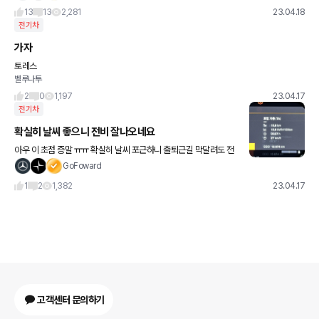
나
13
13
2,281
23.04.18
전기차
가자
토레스
벨루나투
2
0
1,197
23.04.17
전기차
확실히 날씨 좋으니 전비 잘나오네요
아우 이 초점 증말 ㅠㅠ 확실히 날씨 포근하니 출퇴근길 막달려도 전
비 좋네요 ㅎㅎㅎ 아 오해하시는데 폴스타는 100키로당 전비입니다
GoFoward
전비가 13.6이 아니고 100/13.6 7.35가 전비
1
2
1,382
23.04.17
고객센터 문의하기