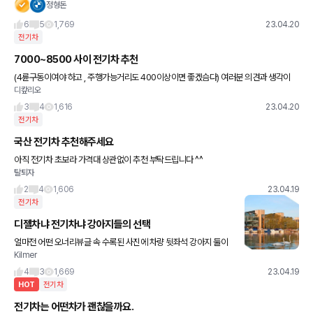
모델X, BMW iX 등등 • 예상 배터리 용량 105kWh • 예상 출력 55
정형돈
7마력 • 제로백 4.1초 • 주행가
6
5
1,769
23.04.20
전기차
7000~8500 사이 전기차 추천
(4륜구동이여야 하고 , 주행가능거리도 400이상이면 좋겠슴다) 여러분 의견과 생각이
디캎리오
궁금하여 올려봅니다 많관부!
3
4
1,616
23.04.20
전기차
국산 전기차 추천해주세요
아직 전기차 초보라 가격대 상관없이 추천 부탁드립니다 ^^
탈퇴자
2
4
1,606
23.04.19
전기차
디젤차냐 전기차냐 강아지들의 선택
얼마전 어떤 오너리뷰글 속 수록된 사진에 차량 뒷좌석 강아지 둘이
Kilmer
있었고 조수석에 우유가 뿌려져 있는 사진이 있었습니다. 오너님께서
댓글로 말씀하시기를, 댕댕이들이 가만히 안있어서 그랬다고 하셨습
4
3
1,669
23.04.19
니
HOT
전기차
전기차는 어떤차가 괜찮을까요.