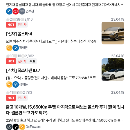
전기차를 살려고 합니다. 테슬라 비엠 요정도 선에서 고민중이고 현대차 기아차 제네시스
능 안좋은 뉴스도 많고 옵션 장난도 심해서 굳이 비슷한 돈주고는 사고싶지는 않아 이렇게
인팩션
질문드려봅니다. 사실
2
38
2,916
23.04.19
HOT
전기차
[신차] 폴스타 4
오늘 아주 신차가 쏟아져 나오네요 ^^;; 덕분에 아침부터 정신이 없습
니다 [정보 요약] • 폴스타의 네번째 차량 • 쿠페 스타일 SUV • 리어
정형돈
윈도우가 없음 (?) • 리어 카메라로 윈
10
16
2,862
23.04.18
HOT
전기차
투표
[신차] 폭스바겐 ID.7
[정보 요약] • 중형급 전기 세단 • 배터리 용량 : 프로 77kWh / 프로
S 86kWh • 프로 예상 주행거리 : 614km • 프로 S 예상 주행거리 :
정형돈
700km • 충전속도 :
11
8
2,783
23.04.18
HOT
전기차
출고 10개월, 15,650Km 주행. 마지막으로 써보는 폴스타 후기 (글이 깁니
다. 결론만 보고 가도 되요)
22년 6월 출고 하고 요 근래 1주가 멀다하고 전라도 출장에 부산에... 15000Km 를 돌파
하고 몇번이나 썼던 후기를 이제는 마지막으로 써보려고 합니다. 그래서 많이 겹칠수 있으
GoFoward