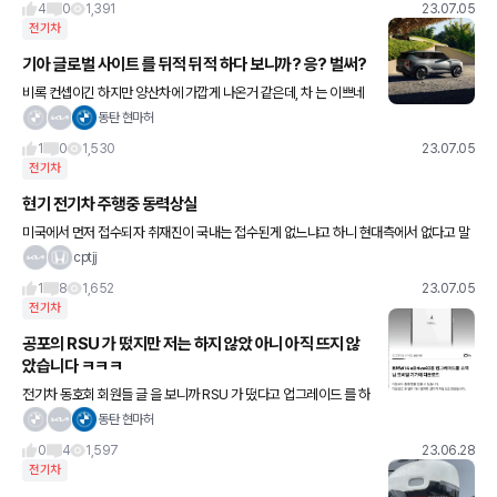
4
0
1,391
23.07.05
전기차
기아 글로벌 사이트 를 뒤적 뒤적 하다 보니까? 응? 벌써?
비록 컨셉이긴 하지만 양산차에 가깝게 나온거 같은데, 차 는 이쁘네
요 ㅋㅋㅋ 작지도 크지도 않은. 기아 EV 시리즈도 숫자가 정열되는거
동탄 현마허
같습니다 ㅋㅋ 겟님들이 보시기에는 어떠신지?
1
0
1,530
23.07.05
전기차
현기 전기차 주행중 동력상실
미국에서 먼저 접수되자 취재진이 국내는 접수된게 없느냐고 하니 현대측에서 없다고 말
하고 취재진 자료입수후에 말을 바꿨다고 보도내용이네요. 21년 생산 ev6 1년 조금넘게
cptjj
타면서 멈춘적은 없었습니
1
8
1,652
23.07.05
전기차
공포의 RSU 가 떴지만 저는 하지 않았 아니 아직 뜨지 않
았습니다 ㅋㅋㅋ
전기차 동호회 회원들 글 을 보니까 RSU 가 떴다고 업그레이드 를 하
시더라구요ㅎㅎ 저는 안할겁니다 ㅋㅋㅋㅋㅋㅋㅋㅋㅋㅋㅋㅋㅋ
동탄 현마허
0
4
1,597
23.06.28
전기차