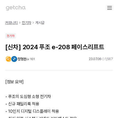
커뮤니티
전기차
게시글
전기차
[신차] 2024 푸조 e-208 페이스리프트
정형돈
23.07.06
1,567
Lv
101
[정보 요약]
• 푸조의 도심형 소형 전기차
• 신규 패밀리룩 적용
• 10인치 디지털 디스플레이 적용