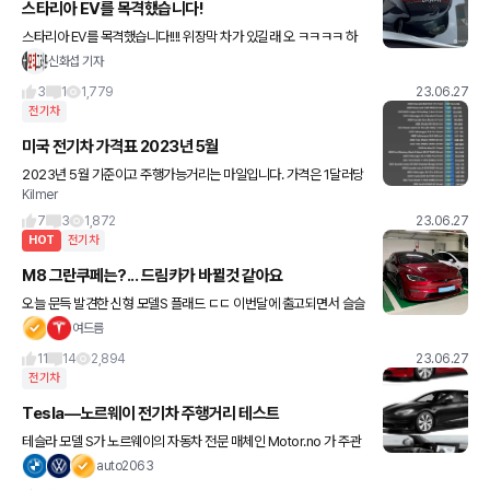
스타리아 EV를 목격했습니다!
스타리아 EV를 목격했습니다!!!! 위장막 차가 있길래 오 ㅋㅋㅋㅋ 하
고 다가갔는데 밑에 배기구가 없어서 놀랐습니다 앞쪽은 스타리아랑
신화섭 기자
완전히 똑같고, 뒤쪽은 신기하게 생겼네요 포터랑 봉고가 안전
3
1
1,779
23.06.27
전기차
미국 전기차 가격표 2023년 5월
2023년 5월 기준이고 주행가능거리는 마일입니다. 가격은 1달러당
Kilmer
1300원으로 변환했습니다. MSRP 권장소비자가격 DST 탁송료 T
ax credit 지원금 All electric ran
7
3
1,872
23.06.27
HOT
전기차
M8 그란쿠페는?... 드림카가 바뀔것 같아요
오늘 문득 발견한 신형 모델S 플래드 ㄷㄷ 이번달에 출고되면서 슬슬
주변에 보이네요 성능도 성능이지만 디자인 넘 멋있고 제스탈 이네
여드름
요... 뒤에서 보면 휀다 엄청 빵빵하구여 👍 원래 드림카가
11
14
2,894
23.06.27
전기차
Tesla—노르웨이 전기차 주행거리 테스트
테슬라 모델 S가 노르웨이의 자동차 전문 매체인 Motor.no 가 주관
한 테스트에서섭씨 영하 10도에서 영하 5도 사이의 온도에서 한 번
auto2063
충전으로 530km(329마일)를 주행—다른 EV 28대를