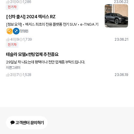
2
0
1,286
23.06.22
전기차
[신차 출시] 2024 렉서스 RZ
[정보 요약] • 렉서스 최초의 전용 플랫폼 전기 SUV • e-TNGA 기
반 + 다이렉트 4 사륜구동 • 배터리 용량 : 71.4kWh • 복합주행거
정형돈
리 : 377km • 시스템 총출력 : 3
4
9
1,739
23.06.21
전기차
테슬라 모델x썬팅업체 추천좀요
29일날 차 나오는데 평택이나 천안 업체좀 부탁드립니다.
이쁜그르미
2
7
1,528
23.06.19
고객센터 문의하기