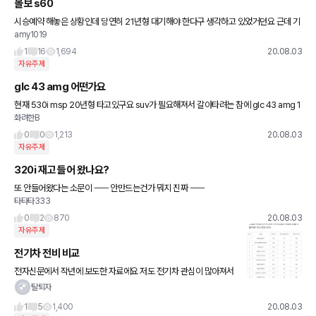
볼보 s60
시승예약 해놓은 상황인데 당연히 21년형 대기해야 한다구 생각하고 있었거던요 근데 기
amy1019
존 엔진으로 한대 재고가 있다고 연락왔어요 바로 출고 되는데 사시겠냐구,, 딜러사 세군
데 컨택했는데 한군데에서
1
16
1,694
20.08.03
자유주제
glc 43 amg 어떤가요
현재 530i msp 20년형 타고있구요 suv가 필요해져서 갈아타려는 참에 glc 43 amg 1
화려한B
8년형 중고가 눈에 밟히는데 옵션 이런거는 530i가 월등히 좋아서 고민이 되네요 갈아탈
만한가
0
0
1,213
20.08.03
자유주제
320i 재고 들어 왔나요?
또 안들어왔다는 소문이 ㅡㅡ 안만드는건가 뭐지 진짜 ㅡㅡ
타타타333
0
2
870
20.08.03
자유주제
전기차 전비 비교
전자신문에서 작년에 보도한 자료에요 저도 전기차 관심이 많아져서
공유드립니다 빨리 테슬라 잡는 회사 늘기를 바랍니다
탈퇴자
1
5
1,400
20.08.03