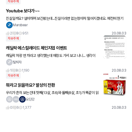
자유주제
Youtube 보다가~~
진실일까요? 설마하며 보긴봤는데...진실이라면 없는정마저 떨어지겠네요. 예전에 현기
차 신차받을때 왜요럴까?하던 의문이 확신이되는거 같아요.
Marobear
2
8
951
20.08.03
자유주제
캐딜락 에스컬레이드 체인지업 이벤트
캐딜락 저랑 먼 차라고 생각했는데 매장도 가서 보고 나니... 생각이
조금씩 바뀝니다 ㅎ
탈퇴자
1
8
1,190
20.08.03
자유주제
뭐라고 읽을까요? 발상의 전환
우리가 흔히 보는건데 첫째(13살, 초6)와 둘째(8살, 초1)가 똑같이 읽
습니다. ㅋ 여러분들도 한번 맞춰보세요. 뭐라고 읽을까요? ㅋ
요단강
0
6
1,377
20.08.03