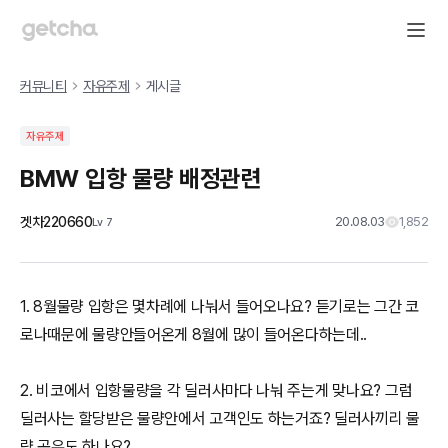
커뮤니티
자유주제
게시글
자유주제
BMW 입항 물량 배정관련
겟차220660
20.08.03
1,852
Lv
7
1. 8월물량 입항은 몇차례에 나눠서 들어오나요? 듣기로는 그간 코
로나때문에 물량안들어온게 8월에 많이 들어온다하는데..
2. 비코에서 입항물량을 각 딜러사마다 나눠 주는게 맞나요? 그럼
딜러사는 할당받은 물량안에서 고객인도 하는거죠? 딜러사끼리 물
량 공유도 하나요?