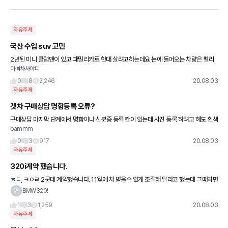
자유주제
국산 수입 suv 고민
2년된 미니 클럽맨이 있고 패밀리카로 한대 살려고하는데요 눈에 들어오는 차량은 펠리
아빠차사야디
세이드 캘리그라피 5000만원 gv80 2.5 옵션조금 6500만원 벤츠 glb 220d ?????만
원 정도입
0
8
2,246
20.08.03
자유주제
겟차 구매상담 명함등록 오류?
구매상담 마지막 단계에서 명함이나 신분증 등록 칸이 있는데 사진 등록 하려고 해도 흰색
bammm
배경만 뜨고 사진을 올릴 수가 없네요 게시판에서도 안올려지는데 아이폰을 못올리는 건
가요?
0
3
917
20.08.03
자유주제
320i계약 했습니다.
ㅎㄷ, ㅋㅇㄹ 2군데 계약했습니다. 11월에 차 받을수 있게 조절해 달라고 했는데 그때되면
21MY가 나와서 할인율이 오히려 떨어질 수도 있다고 하더라고요. 20MY가 재고로 있으
BMW320!
면 할인을 많이
1
3
1,259
20.08.03
자유주제