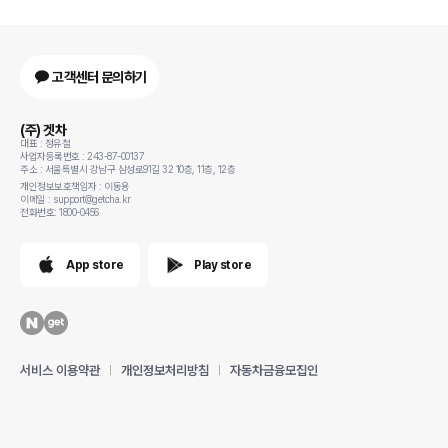
고객센터 문의하기
(주) 겟차
대표 : 정유철
사업자등록번호 : 243-87-00137
주소 : 서울특별시 강남구 삼성로91길 32 10층, 11층, 12층
개인정보보호책임자 : 이동용
이메일 : support@getcha.kr
전화번호: 1800-0456
App store
Play store
서비스 이용약관
개인정보처리방침
자동차금융모집인