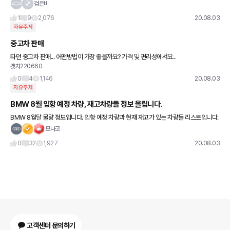
검은비
1
9
2,076
20.08.03
자유주제
중고차 판매
타던 중고차 판매... 어떤방법이 가장 좋을까요? 가격 및 편리성에서요..
겟차220660
0
4
1,146
20.08.03
자유주제
BMW 8월 입항 예정 차량, 재고차량들 정보 올립니다.
BMW 8월달 물량 정보입니다. 입항 예정 차량과 현재 재고가 있는 차량들 리스트입니다.
H딜러사 통하여 얻은 정보이며 딜러분이 사진 오픈을 원하지 않으셔서 제가 글로 작성하
모나코
여 올립니다. B
0
32
1,927
20.08.03
고객센터 문의하기