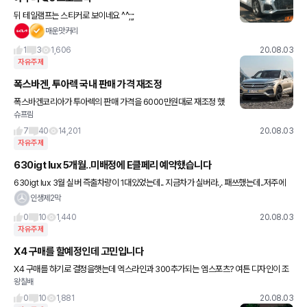
뒤 테일램프는 스티커로 보이네요 ^^;;;
매운맛커리
1
3
1,606
20.08.03
자유주제
폭스바겐, 투아렉 국내 판매 가격 재조정
폭스바겐코리아가 투아렉의 판매 가격을 6000만원대로 재조정 했
슈프림
다고 합니다. 단, 이 가격은 파이낸셜 서비스를 이용할 때 적용되는 가
격입니다. 사진은 넷카쇼에서 퍼왔습니다.
7
40
14,201
20.08.03
자유주제
630igt lux 5개월..미배정에 E클페리 예약했습니다
630igt lux 3월 실버 즉출차량이 1대있었는데.. 지금차가 실버라.,. 패쓰했는데..저주에
걸렸나요 ㅎㅎ 5개월째 미배정되었네요 8월 입항이 어마어마하게 들어왔지만 거의다 5
인생제2막
20이라고 하네
0
10
1,440
20.08.03
자유주제
X4 구매를 할예정인데 고민입니다
X4 구매를 하기로 결정을햇는데 엑스라인과 300추가되는 엠스포츠? 여튼 디자인이 조
왕칠배
금다른건 알겠습니다. 현재 타고계신분들의 추천을 듣고싶습니다.
0
10
1,881
20.08.03