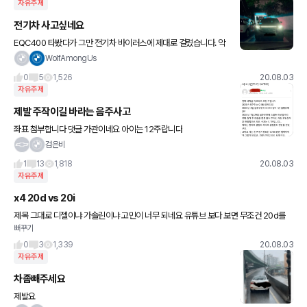
자유주제
전기차 사고싶네요
EQC400 타봤다가 그만 전기차 바이러스에 제대로 걸렸습니다. 악
셀에 발끝을 살짝 갖다대기만 하면 그 즉시 터져나오는 풀토크가 진
WolfAmongUs
짜 마약같은 중독성이 있더라구요. 최근에 아버지가 무슨 바람이
0
5
1,526
20.08.03
자유주제
제발 주작이길 바라는 음주사고
좌표 첨부합니다 댓글 가관이네요 아이는 12주랍니다
검은비
1
13
1,818
20.08.03
자유주제
x4 20d vs 20i
제목 그대로 디젤이냐 가솔린이냐 고민이 너무 되네요 유튜브 보다 보면 무조건 20d를
뻐꾸기
추천하길래 저는 개인적으로 앞으로 전망을 봤을때 디젤 사는건 아닌거같아서 20i로 대
기 걸어놨는데 여러분들 생각
0
3
1,339
20.08.03
자유주제
차좀빼주세요
제발요