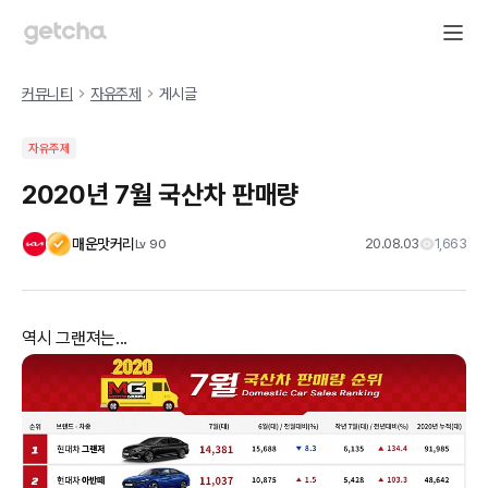
커뮤니티
자유주제
게시글
자유주제
2020년 7월 국산차 판매량
매운맛커리
20.08.03
1,663
Lv
90
역시 그랜져는...