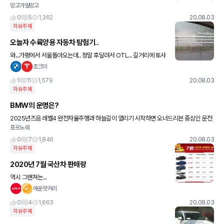
망고가얼망고
사용하지 않고 최대 54km 주행할 수 있다고 하네요ㅎㅎ 가격은 1억
1280만원~ 1억 2080만원 이랍니다ㅠㅠㅠㅠ
0
5
1,362
20.08.03
자유주제
오늘자 수륙양용 자동차 탐험기..
와...가평에서 서울돌아오는데.. 정말 후달려서 OTL... 길거리에 토사
물 쏟아지고, 주먹보다 큰 돌들이 바닥에 자글자글.. 피해가느라 중앙
초크미
선 아슬아슬 넘어간게 수십번..물웅덩이는 피해갈수도 없
1
11
1,579
20.08.03
자유주제
BMW의 운명은?
2025년즈음 레벨4 완전자율주행과 하늘길이 열리기 시작하면 오너드리븐 중심인 운전
포르노쉐
의 즐거움의 슬로건과 브랜드 철학의 bmw는 어떻게 될까요 궁금해지네요
0
7
1,846
20.08.03
자유주제
2020년 7월 국산차 판매량
역시 그랜져는...
매운맛커리
0
4
1,663
20.08.03
자유주제