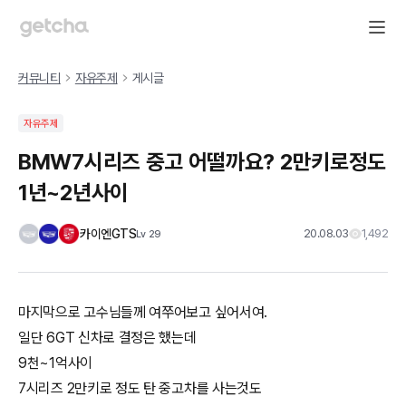
커뮤니티
자유주제
게시글
자유주제
BMW7시리즈 중고 어떨까요? 2만키로정도
1년~2년사이
카이엔GTS
20.08.03
1,492
Lv
29
마지막으로 고수님들께 여쭈어보고 싶어서여.
일단 6GT 신차로 결정은 했는데
9천~1억사이
7시리즈 2만키로 정도 탄 중고차를 사는것도