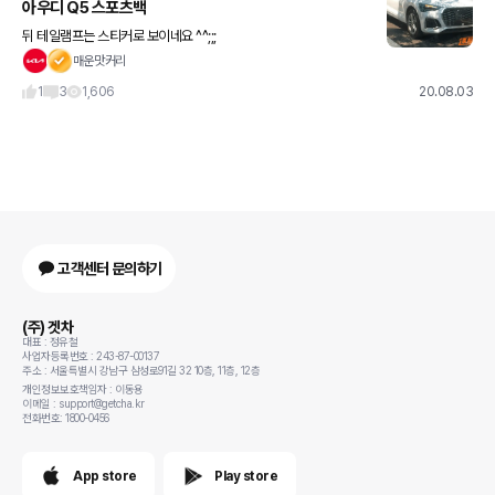
아우디 Q5 스포츠백
뒤 테일램프는 스티커로 보이네요 ^^;;;
매운맛커리
1
3
1,606
20.08.03
고객센터 문의하기
(주) 겟차
대표 : 정유철
사업자등록번호 : 243-87-00137
주소 : 서울특별시 강남구 삼성로91길 32 10층, 11층, 12층
개인정보보호책임자 : 이동용
이메일 : support@getcha.kr
전화번호: 1800-0456
App store
Play store