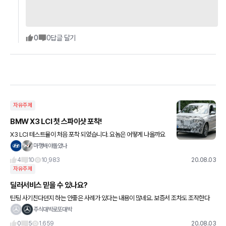
0
0
답글 달기
자유주제
BMW X3 LCI 첫 스파이샷 포착!
X3 LCI 테스트뮬이 처음 포착 되었습니다. 요놈은 어떻게 나올까요
^^ 아직 초기형 단계 같은데 개인적인 생각으로 5시리즈 LCI처럼 좀
마행배야돌았나
더 진한 인상으로 바뀌어서 출시할거 같습니다. 실내
4
10
10,983
20.08.03
자유주제
딜러서비스 믿을 수 있나요?
틴팅 사기친다던지 하는 안좋은 사례가 있다는 내용이 많네요. 보증서 조차도 조작한다
고... 일부 딜러의 케이스 일까요? 차라리 현금받고 하는게 좋을지, 노하우 공유해주시면
주식대박로또대박
감사합니다 !
0
5
1,659
20.08.03