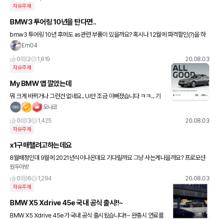
자유주제
BMW3 투어링 10년을 탄다면..
bmw3 투어링 10년 후에도 as관련 부품이 있을까요? 혹시나 12월에 파격할인(?)을 하
면 생각해볼까 하는데 한번사면 10년이상 타는지라;; 현재 bmw5 랑 glb가 가장 유력하
Em04
게 구매예
0
2
1,819
20.08.03
자유주제
My BMW 앱 깔았는데
뭐 크게 바뀌거나 그런건 없네요.. Ui만 조금 이뻐졌습니다 ㅋㅋ... 기
능적으로 크게 추가되거나 그런건 없네요 ^^
모나코
0
3
1,425
20.08.03
자유주제
x1구매핼려고하는데요
8월배정인데 9월에 2021년식이나온데요 기다릴까요 그냥 사는게나을까요? 프로모션
원두아방
차이는없데요
0
6
1,294
20.08.03
자유주제
BMW X5 Xdrive 45e 국내 공식 출시!!~
BMW X5 Xdrive 45e가 국내 공식 출시됬습니다!!~ 완충시 연료를