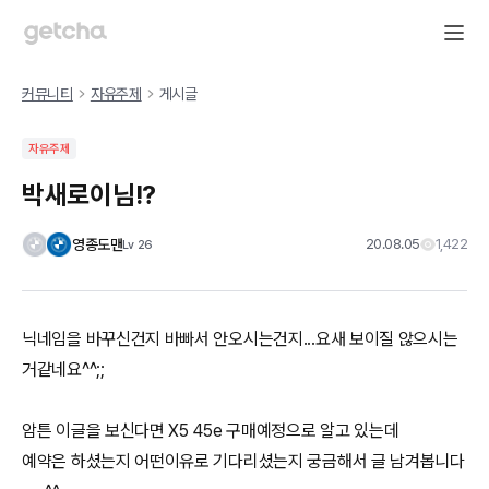
커뮤니티
자유주제
게시글
자유주제
박새로이님!?
영종도맨
20.08.05
1,422
Lv
26
닉네임을 바꾸신건지 바빠서 안오시는건지...요새 보이질 않으시는
거같네요^^;;
암튼 이글을 보신다면 X5 45e 구매예정으로 알고 있는데
예약은 하셨는지 어떤이유로 기다리셨는지 궁금해서 글 남겨봅니다