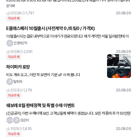
620d xd lux 630d xd lux 대기중입니다 e220d탔는데 애들이 커서 뒷자리가 좁더라
문아빠
고요.. 고1 큰애가 181 초6 작은애가 170정도.. 제가 타는 펠리세이드 한대있습니다 아내
차
0
26
1,791
20.08.05
자유주제
E클래스페리 10월출시 (사전계약 0 /트림0 / 가격X)
10월출시되는걸로 내부적으로 이야기가 완료되었다고 제가 계약한 서울 딜러분한테 이
야기들었네요. 가격은 아직 미정이고 출시트림으로는 e220d 4matic ex e220d 4ma
인생제2막
tic am
0
8
2,091
20.08.05
자유주제
하이퍼카 로망
비도 계속 오고...이런 차 보면서 기분 uP 시켜 봅니다
탈퇴자
2
3
1,279
20.08.05
자유주제
쉐보레 8월 판매정책 및 특별 수해 이벤트
(긴급공지) 이번 수해비해 보신 고객님들께 혜택이 생겼습니다. 모든 차종에 추가 50만원
할인이 적용되세요. 그리고 취득세 경우, 기존 차 연식상관없이 기존 취득세 납부하신금액
검은비
차액분만 신차 취득세
1
5
1,835
20.08.05
자유주제