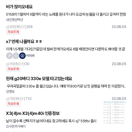
비가 많이오네요
015B의 1월에서 6월까지 라는 노래를 듣다가 나이 오십에 눈물을 다 흘리고 길에서 한참
내인생반백년
을 듣고 서 있었네요. 모두 안전 운전 하세요.
0
10
1,268
20.08.05
자유주제
x7 언제 나올까요 ㅎㅎ
이제 1.5개월 기다린거같은데 벌써 한계가오네요 8월 배정안되면 다른차도 봐야할 것 같
아요 대기적은 가솔린 suv있으면 추천 부탁드립니다.^^ 매번 기다리다가 다른차 사는 거
버찌빠
같아요 ㅋㅋ
1
5
1,130
20.08.05
자유주제
현재 g20바디 330e 모델 타고있는데요
우여곡절끝에 330e 를 몰고있습니다. 여태 약 800키로 남짓 운행을 하며 든 의문점이..
양갱잊
베터리를 전량 다 소모한뒤면 베터리 컨트롤 모드든.. 하이브리드모드든.. 그뒤부터 운행
의 질감이 현저
1
14
1,732
20.08.05
자유주제
X3(4)m X3(4)m40i 인증정보
날이 갈수록 선택지가 넓어지네요 참고하세요 혹시 q7 55tfsi 출시
김수한무거북이
정보 아시는분 ㅇ계시면 공유 부탁드립니당