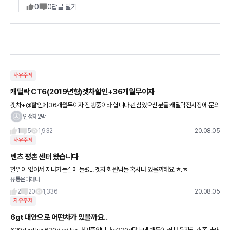
0
0
답글 달기
자유주제
캐딜락 CT6(2019년형)겟차할인+36개월무이자
겟차+@할인에 36개월무이자 진행중이라 합니다 관심있으신분들 캐딜락전시장에 문의
해보세요.
인생제2막
1
5
1,932
20.08.05
자유주제
벤츠 평촌 센터 왔습니다
할일이 없어서 지나가는길에 들렸... 겟차 회원님들 혹시나 있을까해요 ㅎ.ㅎ
유통은미래다
2
20
1,336
20.08.05
자유주제
6gt 대안으로 어떤차가 있을까요..