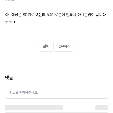
~~^^
아...예상은 80키로 였는데 54키로뿐이 안되서 아쉬운맘이 큽니다
ㅜㅜㅋ
0
공유하기
댓글
댓글을 입력해주세요.