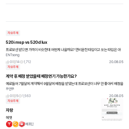
자유주제
520i msp vs 520d lux
프로모션 받으면 가격이 비슷한데 어떤게 나을까요? 연비운전 타입이고 쏘는 타입은 아
ENTsong
닙니다 주로 출퇴근용 혼자 모는 편이고 출퇴근 왕복 하루 60키로 올림픽대로 나 중부고
속도로 같은 고속화도로위주
0
14
1,712
20.08.05
자유주제
계약 후 배정 받았을때 배정연기 가능한가요?
예로들어 7월달에 계약해서 9월달에 배정을 받았는데 프로모션이 너무 안 좋아서 배정을
꾸안꾸
미루고 싶으면 아예 계약을 취소하고 다시 계약을 걸어서 뒷번호로 가야하나요? 아니면
계약은 유지하고 배정만 앞번
0
5
1,563
20.08.05
자유주제
자랑
헤헷
에프딘