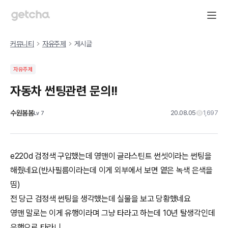
커뮤니티
자유주제
게시글
자유주제
자동차 썬팅관련 문의!!
수원봄봄
20.08.05
1,697
Lv
7
e220d 검정색 구입했는데 영맨이 글라스틴트 썬셋이라는 썬팅을
해줬네요(반사필름이라는데 이게 외부에서 보면 옅은 녹색 은색을
띰)
전 당근 검정색 썬팅을 생각했는데 실물을 보고 당황했네요
영맨 말로는 이게 유행이라며 그냥 타라고 하는데 10년 탈생각인데
유행으로 타라니..