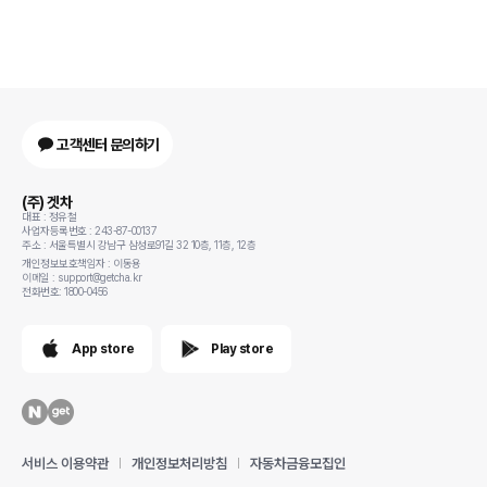
고객센터 문의하기
(주) 겟차
대표 : 정유철
사업자등록번호 : 243-87-00137
주소 : 서울특별시 강남구 삼성로91길 32 10층, 11층, 12층
개인정보보호책임자 : 이동용
이메일 : support@getcha.kr
전화번호: 1800-0456
App store
Play store
서비스 이용약관
개인정보처리방침
자동차금융모집인