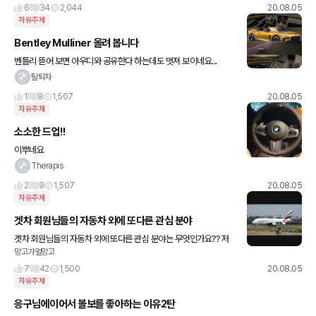
6
34
2,044
20.08.05
자유주제
Bentley Mulliner 올려 봅니다
벤틀리 뜯어 보면 아우디와 공유한다 하는데도 멋져 보이네요...
탈퇴자
1
8
1,507
20.08.05
자유주제
소소한 드업!!
이뿌네요
Therapis
2
9
1,507
20.08.05
자유주제
겟차 회원님들의 자동차 외에 또다른 관심 분야
겟차 회원님들의 자동차 외에 또다른 관심 분야는 무엇인가요?? 저
망고가얼망고
는 항공 분야에도 관심이 많습니다ㅎㅎ 아래 사진은 제가 좋아하는
항공기인 a380-800입니다(출처:네이버)
7
42
1,500
20.08.05
자유주제
응구님에이어서 볼보를 좋아하는 이유2탄