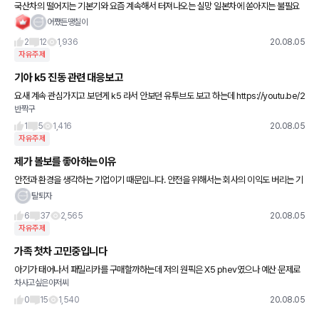
국산차의 떨어지는 기본기와 요즘 계속해서 터져나오는 실망 일본차에 쏟아지는 불필요
한 관심과 비난(feat 이시국) 보급형 독일차의 야박한 옵션과 내장 고급형 독일차의 눈팅
어쨌든땡칠이
이치는 가격에 나는 남
2
12
1,936
20.08.05
자유주제
기아 k5 진동 관련 대응보고
요새 계속 관심가지고 보던게 k5 라서 안보던 유투브도 보고 하는데 https://youtu.be/2
반짝구
mZBC_DVFLI 이거보고 짜게 식어버리네요. 뽑기야 있을 수 있다고 하지만 CS대응이
1
5
1,416
20.08.05
자유주제
제가 볼보를 좋아하는이유
안전과 환경을 생각하는 기업이기 때문입니다. 안전을 위해서는 회사의 이익도 버리는 기
업!! 1.세계최초 3점식 안전벨트개발 돈들여서 개발한걸 특허를 내면되는데 그냥 무료공
탈퇴자
개함 너네도써라 사람들이
6
37
2,565
20.08.05
자유주제
가족 첫차 고민중입니다
아기가 태어나서 패밀리카를 구매할까하는데 저의 원픽은 X5 phev였으나 예산 문제로
차사고싶은아저씨
ㅠ 6gt를 알아보고 있습니다.전시장 방문해보니 20d는 할인이 좋은데 30i는 좀 덜하더
군요. 십년정도 탈거
0
15
1,540
20.08.05