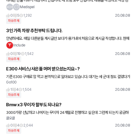
아테온 한줄 리뷰가 아침부터 안됩니다. 세 트림 모두 안됩니다. 내용을 작성하고 작성 완
료를 누르면 글 올리기에 실패했다는 메세지만 반복되네요. 볼보 V60 은 되던데 아테온
Medispel
만 그런가요?
0
5
1,292
20.08.08
자유주제
3인 가족 차량 추천부탁 드립니다.
안녕하세요. 매일 다른분들 게시글만 보다가 용기내어 처음으로 게시글 작성합니다. 현재
차량은 15년도에 구매했던 쉐보레 크루즈입니다. 6개월된 아이가 있어 카시트, 유모차 등
Include
아기용품을 실어서
0
19
1,542
20.08.08
자유주제
E300 서비스/사은품 머머 받으셨는지요~?
기존 E300 구매로 맘 먹고 본격적으로 알아보고 있습니다. 대기는 세 군데 정도 걸었다가
Go100
8월 할인 적은 곳은 취소했구요. 견적서 받고나서 딜러분께 궁금한 사항 짧게 통화했는데
요. - 견적서
1
4
1,504
20.08.08
자유주제
Bmw x3 무이자 할부도 되나요?
3000가량 선납하고 나머지는 무이자 24개월로 진행하고 싶은데 그런게 되는지 궁금하
클오클
네여
0
4
2,044
20.08.08
자유주제