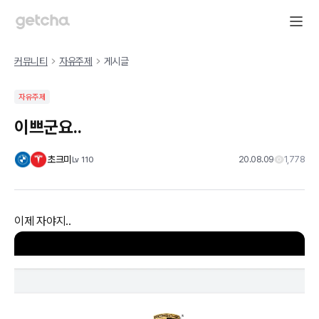
커뮤니티
자유주제
게시글
자유주제
이쁘군요..
초크미
20.08.09
1,778
Lv
110
이제 자야지..