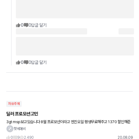
0
0
답글 달기
0
0
답글 달기
자유주제
딜러 프로모션고민
3gt msp보고있습니다 8월 프로모션이라고 엔진오일 평생무료해주고 1370 할인해준
대고 하는데 다른곳은 1380~1390 정도되는거 같던데 10~20이면 그냥 가는게 좋겠
핫세애비
죠? 딜러가해주는
0
9
2,490
20.08.09