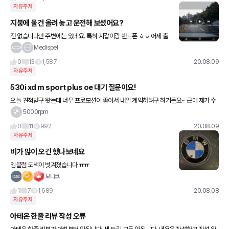
자유주제
지붕에 물건 올려 놓고 운전해 보셨어요?
전 없습니다만 주변에는 있네요. 특히 지갑이랑 핸드폰 ㅎㅎ 어제 출
근길에서 본 5시리즈. 운전석 지붕 위에 나이키 운동화가 고이 놓여
Medispel
있네요 ㅎㅎ 조심하자구요^^
0
13
1,587
20.08.09
자유주제
530i xd m sport plus oe 대기 질문이요!
오늘 견적받구 왓는데 너무 프로모션이 좋아서 내일 계약하려구 하거든요~ 근데 제가 수
입차가 처음이라 약간 두려운 마음에 여러 곳에서 정보를 찾아보니 프로모션은 계약일 기
5000rpm
준이 아닌 출고일 기준이기
0
11
992
20.08.09
자유주제
비가 많이 오긴 했나보네요
엠블럼 도색이 벗겨졌습니다 ㅠㅠ
모나코
1
7
1,689
20.08.08
자유주제
아테온 한줄 리뷰 작성 오류