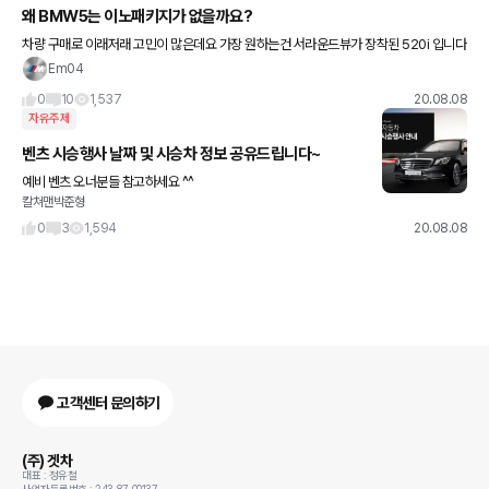
왜 BMW5는 이노패키지가 없을까요?
차량 구매로 이래저래 고민이 많은데요 가장 원하는건 서라운드뷰가 장착된 520i 입니다
~ 왜 5시리즈는 3시리즈처럼 이노베이션 패키지나 스마트 패키지가 안되는 걸까요? 차
Em04
량 구조상 문제인지
0
10
1,537
20.08.08
자유주제
벤츠 시승행사 날짜 및 시승차 정보 공유드립니다~
예비 벤츠 오너분들 참고하세요 ^^
칼쳐맨박준형
0
3
1,594
20.08.08
고객센터 문의하기
(주) 겟차
대표 : 정유철
사업자등록번호 : 243-87-00137