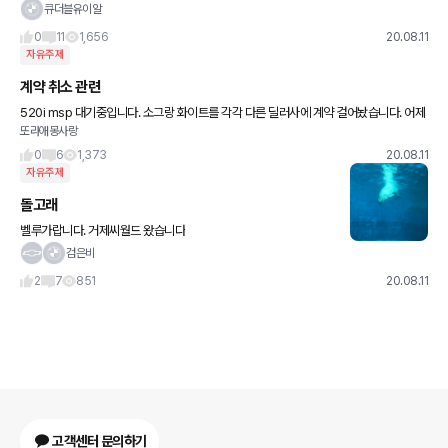
건지.. 아랫지방은 더운데 윗지방은 어떤지 모르겠네요ㅜㅜ 오늘도
큐더블유이알
안전운전하시는 하루되세요??
0
11
1,656
20.08.11
자유주제
계약 취소 관련
520i msp 대기중입니다. 소그랑 화이트를 각각 다른 딜러사에 계약 걸어놨습니다. 어제
또라애몽사랑
사정이 있어 한군데 취소 하려고 전화 했더니 젊은 딜러분이신대 엄청 맘 약하게 만들어서
(회사에서 입장이 난
0
6
1,373
20.08.11
자유주제
돌고래
벨루가랍니다. 거제씨월드 왔습니다
검은비
2
7
851
20.08.11
고객센터 문의하기