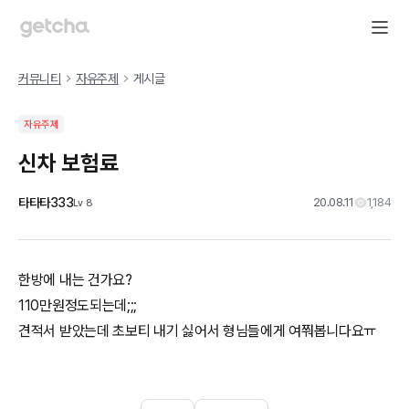
커뮤니티
자유주제
게시글
자유주제
신차 보험료
타타타333
20.08.11
1,184
Lv
8
한방에 내는 건가요?
110만원정도되는데;;;
견적서 받았는데 초보티 내기 싫어서 형님들에게 여쭤봅니다요ㅠ