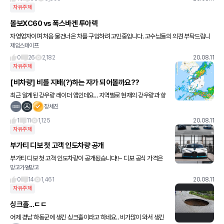
자유주제
볼보XC60 vs 폭스바겐 투아렉
자영업자이며 처음 물건너온 차를 구입하려 고민중입니다. 고수님들의 의견 부탁드립니
제임스테이프
다
0
26
2,182
20.08.11
자유주제
[비차량] 비를 지배(?)하는 자가 되어볼까요??
최근 알게된 강우량 레이더 앱인데요... 지역별로 현재의 강우량과 향
후 수 시간 정도의 단기 예보를 제공해주네요... 비교적 좁은 지역의
장세진
비 예보가 거의 시간대별로 정확해서 야외활동에 도움이 되실
1
11
1,125
20.08.11
자유주제
부가티 디보 첫 고객 인도차량 공개
부가티 디보 첫 고객 인도차량이 공개됬습니다!!~ 디보 공식 가격은
망고가얼망고
68억 이라고 하네요ㄷㄷ 구경이라도 해보고 싶네요ㅎㅎ 사진 감상
하시죠 (출처: 모터데일리)
0
14
1,461
20.08.11
자유주제
싱크홀...ㄷㄷ
어제 경남 하동군에 생긴 싱크홀이라고 하네요.. 비가많이 와서 생긴