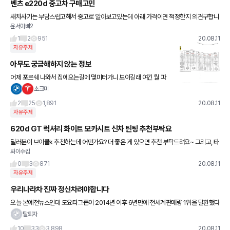
벤츠 e220d 중고차 구매고민
새차사기는 부담스럽고해서 중고로 알아보고있는데 아래 가격이면 적정한지 의견구합니
윤서아빠2
다 e220d 18년식 25500키로 무사고인데 4550만원이네요 부탁드립니다
1
2
951
20.08.11
자유주제
아무도 궁금해하지 않는 정보
어제 포르쉐 나와서 집에오는길에 몇미터가니 보이길래 여긴 뭘 파
나.. 보고왔네요 ㅋ 주문가능한 메뉴엔 V8 620마력의 로마, 그리고
초크미
PHEV 1000마력;;의 SF90 스트라달레만 주문가능하답니
2
25
1,891
20.08.11
자유주제
620d GT 럭셔리 화이트 모카시트 신차 틴팅 추천부탁요
딜러분이 브이쿨k 추천하는데 어떤가요? 더 좋은 게 있으면 추천 부탁드려요~ 그리고, 타
롸이수킴
지역이라서 차량 출고되면 번호판이랑 틴팅 딜러한테 부탁하려고 하는데 그렇게 하는 것
도 괜찮겠죠?
0
3
871
20.08.11
자유주제
우리나라차 진짜 정신차려야합니다
오늘 본예전뉴스인데 도요타그룹이 2014년 이후 6년만에 전세계판매량 1위을 탈환했다
네여. 애초부터 현대가 도요타에 경쟁상대가 안되는건 부정할수없지만 2위가 폭스바겐 3
탈퇴자
위가 닛산이라네요 전솔직히
10
33
3,898
20.08.11