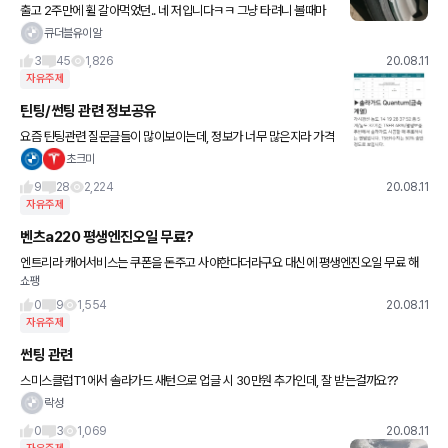
출고 2주만에 휠 갈아먹었던.. 네 저입니다ㅋㅋ 그냥 타려니 볼때마
다 스트레스를 받아서.. 나름 휠복원 잘한다는곳 찾아서(지방이라..
큐더블유이알
업체도 적고?) 복원했습니다ㅎㅎ 비용은 13만원들었어요ㅎㅎ 생
3
45
1,826
20.08.11
자유주제
틴팅/썬팅 관련 정보공유
요즘 틴팅관련 질문글들이 많이보이는데, 정보가 너무 많은지라 가격
과 성능관련해서 도움되시라고 제가 작년에 차살때 알아봤던 사이트
초크미
공유드려요. 온갖 회사의 틴팅 제품들에 대한 성능과 평가 등등이 자
9
28
2,224
20.08.11
세
자유주제
벤츠a220 평생엔진오일 무료?
엔트리라 캐어서비스는 쿠폰을 돈주고 사야한다더라구요 대신에 평생엔진오일 무료 해
쇼팽
주겠다는데 엔진오일만 무료고 공임비 필터비는 받나요? 그렇다면 제가 엔진오일 갈러
갈때 지불할 금액은 얼마정도 될까요
0
9
1,554
20.08.11
자유주제
썬팅 관련
스미스클럽T1에서 솔라가드 새턴으로 업글 시 30만원 추가인데, 잘 받는걸까요??
락성
0
3
1,069
20.08.11