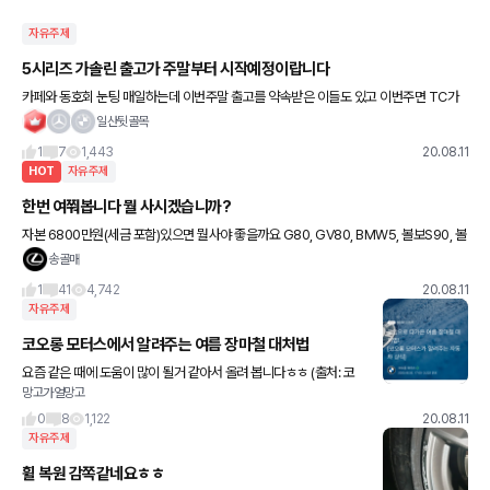
자유주제
5시리즈 가솔린 출고가 주말부터 시작예정이랍니다
카페와 동호회 눈팅 매일하는데 이번주말 출고를 약속받은 이들도 있고 이번주면 TC가
해결된다는 얘기도 있습니다 5시리즈 가솔린대기중이신 분들(저 포함) 좀 만더 버팁시다
일산뒷골목
ㅎㅎ 근데 디젤만
1
7
1,443
20.08.11
HOT
자유주제
한번 여쭤봅니다 뭘 사시겠습니까?
자본 6800만원(세금 포함)있으면 뭘사야 좋을까요 G80, GV80, BMW5, 볼보S90, 볼
보XC60, 렉서스ES 까지 벤츠하고 아우디는 제외하였습니다 수입차는 처음사는 거고 나
송골매
이는
1
41
4,742
20.08.11
자유주제
코오롱 모터스에서 알려주는 여름 장마철 대처법
요즘 같은 때에 도움이 많이 될거 같아서 올려 봅니다ㅎㅎ (출처: 코
망고가얼망고
오롱 모터스)
0
8
1,122
20.08.11
자유주제
휠 복원 감쪽같네요ㅎㅎ