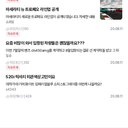
자유주제
마세라티 뉴 트로페오 라인업 공개
마세라티의 새로운 트로페오 라인업이 공개되었습니다. 자세한 내용
슈프림
은 아래 블로그 링크를 참고해주세요. 사진은 넷카쇼에서 퍼왔습니
다.
0
1
1,150
20.08.11
자유주제
요즘 비많이 와서 입항된 차량들은 괜찮을까요???
이번 7월말에 벤츠 cls450amg를 계약하고 8월입항되는걸로 선 계약자들 받고 그 뒤
밀로
계약자 순서로 받을꺼 같아요. 그래서 9월에 받을 확률이 높다는데 , 요즘 비가 많이 와서
혹시나 문제가 되
1
3
1,382
20.08.11
자유주제
520i 럭셔리 외관색상고민이요
여자가 타기에 화이트 임페리얼블루 소피스토그레이중 어떤게 나을까요?
s4343
0
18
1,428
20.08.11