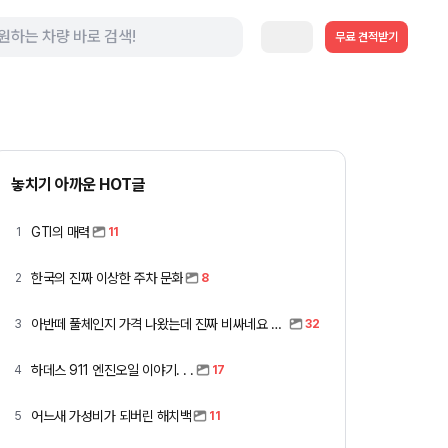
무료 견적받기
놓치기 아까운 HOT글
GTI의 매력
1
11
한국의 진짜 이상한 주차 문화
2
8
아반떼 풀체인지 가격 나왔는데 진짜 비싸네요 ㅎㅎ
3
32
하데스 911 엔진오일 이야기. . .
4
17
어느새 가성비가 되버린 해치백
5
11