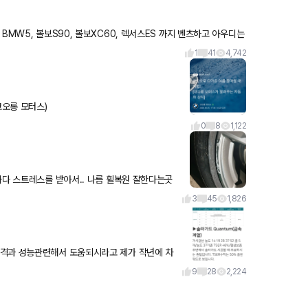
1
41
4,742
코오롱 모터스)
0
8
1,122
마다 스트레스를 받아서.. 나름 휠복원 잘한다는곳
복원했습니다ㅎㅎ 비용은 13만원들었어요ㅎㅎ 생
3
45
1,826
가격과 성능관련해서 도움되시라고 제가 작년에 차
한 성능과 평가 등등이 자세
9
28
2,224