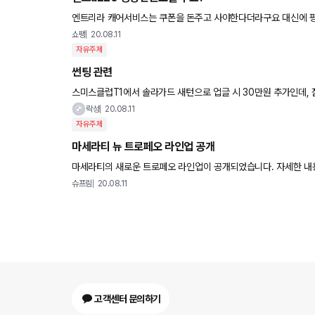
엔트리라 캐어서비스는 쿠폰을 돈주고 사야한다더라구요 대신에 평생엔진오일 무료 해주겠다는데 엔진오일만 무료고 공임비 필터비는
받나요? 그렇다면 제가 엔진오일 갈러 갈때 지불할 금액은 얼마정
쇼팽
20.08.11
자유주제
썬팅 관련
스미스클럽T1에서 솔라가드 새턴으로 업글 시 30만원 추가인데, 
락성
20.08.11
자유주제
마세라티 뉴 트로페오 라인업 공개
마세라티의 새로운 트로페오 라인업이 공개되었습니다. 자세한 내용은 아
카쇼에서 퍼왔습니다.
슈프림
20.08.11
고객센터 문의하기