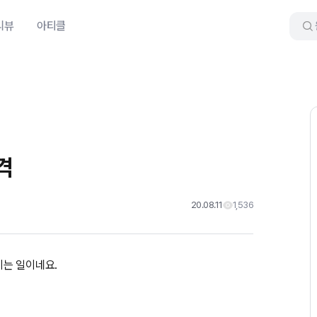
리뷰
아티클
가격
20.08.11
1,536
이는 일이네요.