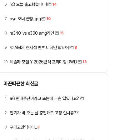
ix3 오늘 출고했습니다!
6
14
byd 오너 근황. jpg
7
10
m340i vs e300 amg라인
8
15
첫 AMG, 현시점 벤츠 디자인 탑티어
9
8
테슬라 모델 Y 2026년식 프리미엄 RWD
10
13
따끈따끈한 최신글
a6 판매중단이라고 뜨는데 무슨 일있나요?
1
전기차 비 오는 날 충전해도 고장 안나쥬??
2
구매고민입니다..
3
3