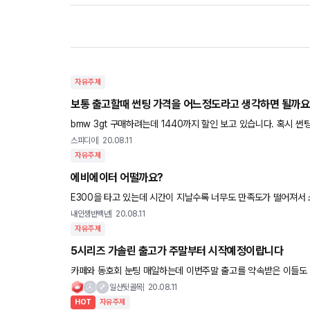
자유주제
보통 출고할때 썬팅 가격을 어느정도라고 생각하면 될까요
bmw 3gt 구매하려는데 1440까지 할인 보고 
스피디이
20.08.11
자유주제
에비에이터 어떨까요?
E300을 타고 있는데 시간이 지날수록 너무도 만족도가 떨어져서 소위 
생각하고 있는데 어떠신지 의견 공유 좀 부탁드립니다.
내인생반백년
20.08.11
자유주제
5시리즈 가솔린 출고가 주말부터 시작예정이랍니다
카페와 동호회 눈팅 매일하는데 이번주말 출고를 약속받은 이들도 있고 이번주면 TC가 해결된다는 얘기도 있습니다 5시리즈 가솔린대
기중이신 분들(저 포함) 좀 만더 버팁시다ㅎㅎ 근데 디젤만
일산뒷골목
20.08.11
HOT
자유주제