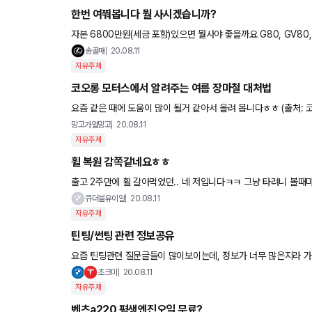
한번 여쭤봅니다 뭘 사시겠습니까?
자본 6800만원(세금 포함)있으면 뭘사야 좋을까요 G80, GV80, BMW5, 볼보S90, 볼보XC60, 렉서스ES 까지 벤츠하고 아우디는
제외하였습니다 수입차는 처음사는 거고 나이는
송골매
20.08.11
자유주제
코오롱 모터스에서 알려주는 여름 장마철 대처법
요즘 같은 때에 도움이 많이 될거 같아서 올려 봅니다ㅎㅎ (출처: 
망고가얼망고
20.08.11
자유주제
휠 복원 감쪽같네요ㅎㅎ
출고 2주만에 휠 갈아먹었던.. 네 저입니다ㅋㅋ 그냥 타려니 볼때
찾아서(지방이라.. 업체도 적고?) 
큐더블유이알
20.08.11
자유주제
틴팅/썬팅 관련 정보공유
요즘 틴팅관련 질문글들이 많이보이는데, 정보가 너무 많은지라 
살때 알아봤던 사이트 공유드려요. 온갖 회사의 틴팅 제품들에 대
초크미
20.08.11
자유주제
벤츠a220 평생엔진오일 무료?