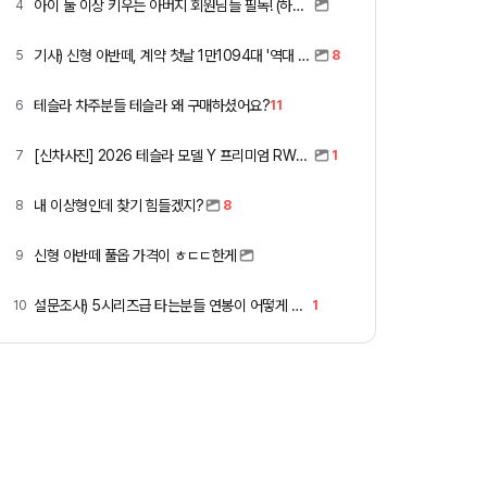
아이 둘 이상 키우는 아버지 회원님들 필독! (하이패스 할인)
4
기사) 신형 아반떼, 계약 첫날 1만1094대 '역대 최고'
5
8
테슬라 차주분들 테슬라 왜 구매하셨어요?
6
11
[신차사진] 2026 테슬라 모델 Y 프리미엄 RWD (펄 화이트 + 블랙시트)
7
1
내 이상형인데 찾기 힘들겠지?
8
8
신형 아반떼 풀옵 가격이 ㅎㄷㄷ한게
9
설문조사) 5시리즈급 타는분들 연봉이 어떻게 되세요
10
1