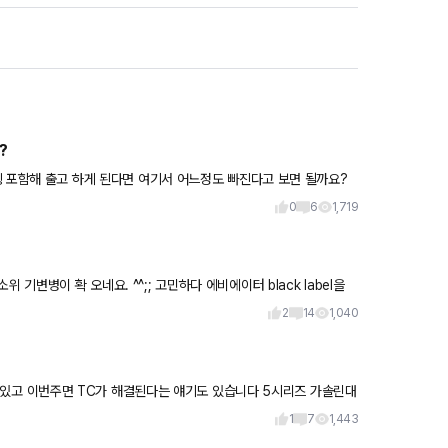
?
있습니다. 혹시 썬팅 포함해 출고 하게 된다면 여기서 어느정도 빠진다고 보면 될까요?
0
6
1,719
기변병이 확 오네요. ^^;; 고민하다 에비에이터 black label을
2
14
1,040
1
7
1,443