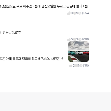
도 될까요
0
9
1,554
잘 받는걸까요??
0
3
1,069
래 블로그 링크를 참고해주세요. 사진은 넷
0
1
1,150